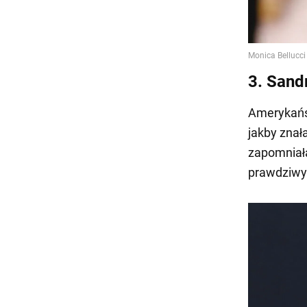
3. Sandr
Amerykańs
jakby znała
zapomniała 
prawdziwy