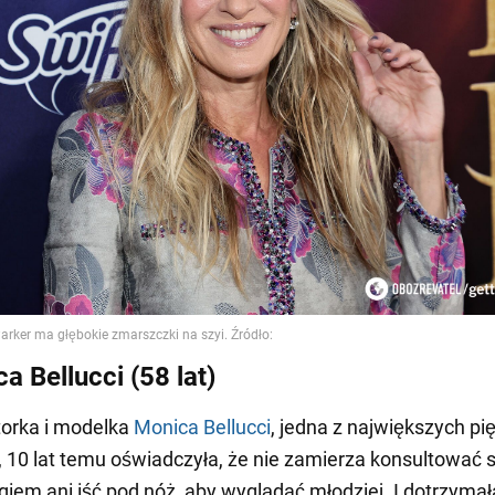
a Bellucci (58 lat)
torka i modelka
Monica Bellucci
, jedna z największych pi
 10 lat temu oświadczyła, że nie zamierza konsultować s
iem ani iść pod nóż, aby wyglądać młodziej. I dotrzymał