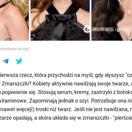
e
rszczkami na szyi.
pierwsza rzecz, która przychodzi na myśl, gdy słyszysz "o
? Zmarszczki? Kobiety aktywnie nawilżają swoje twarze,
 pojawienie się. Stosują serum, kremy, zastrzyki z botoks
 witaminowe. Zapominają jednak o szyi. Potrzebuje ona n
awet więcej!) troski niż twarz. Jeśli nie jest nawilżana,
arze opadają, a skóra układa się w zmarszczki - "pierści