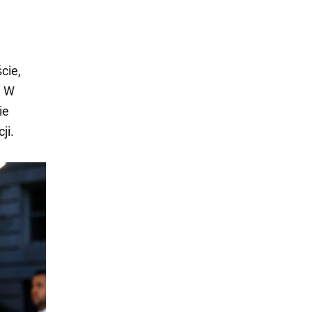
cie,
. W
ie
ji.