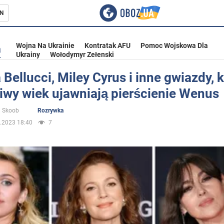
N
Wojna Na Ukrainie
Kontratak AFU
Pomoc Wojskowa Dla
a
Ukrainy
Wołodymyr Zełenski
Bellucci, Miley Cyrus i inne gwiazdy, 
iwy wiek ujawniają pierścienie Wenus
ka
a Skoob
Rozrywka
.2023 18:40
7
eństwo
a Ukrainie