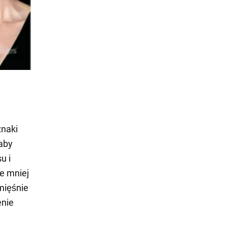
znaki
 aby
u i
ie mniej
 mięśnie
enie