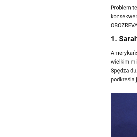
Problem te
konsekwenc
OBOZREVA
1. Sarah
Amerykańsk
wielkim mi
Spędza duż
podkreśla 