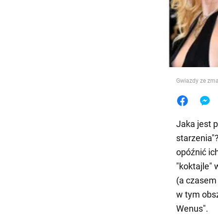
Jedzeni
Gwiazdy ze zma
Jaka jest 
starzenia"
opóźnić ich
"koktajle"
(a czasem n
w tym obsz
Wenus".