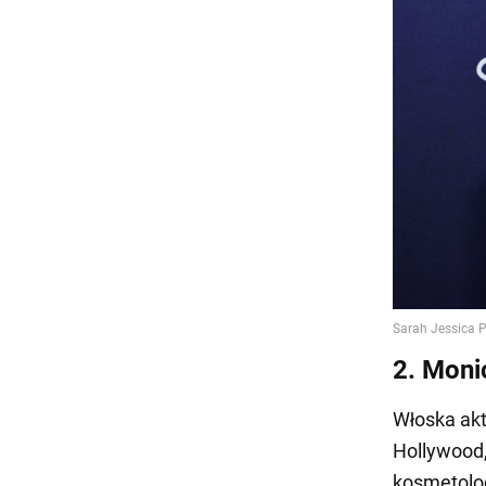
2. Monic
Włoska ak
Hollywood,
kosmetolog