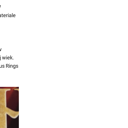
W
teriale
w
 wiek.
us Rings