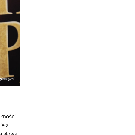
ękności
ię z
a słowa.