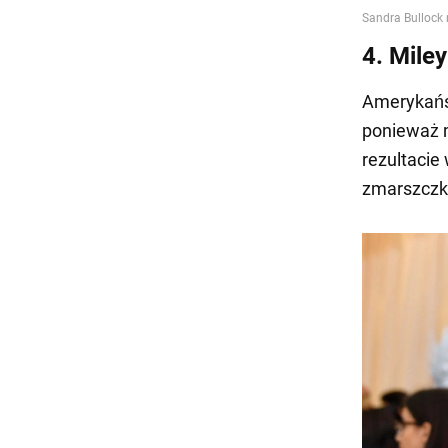
4. Miley
Amerykańs
ponieważ m
rezultacie
zmarszczki 