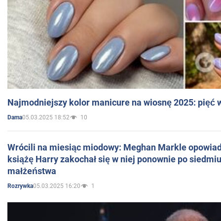
Najmodniejszy kolor manicure na wiosnę 2025: pięć
05.03.2025 18:52
10
Dama
Wrócili na miesiąc miodowy: Meghan Markle opowiada
książę Harry zakochał się w niej ponownie po siedmiu
małżeństwa
05.03.2025 16:20
1
Rozrywka