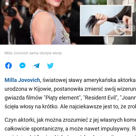
Wojna na Ukrainie
Świat
Jedzenie
Milla Jovovich sama obcięła włosy
Milla Jovovich
, światowej sławy amerykańska aktorka
urodzona w Kijowie, postanowiła zmienić swój wizerune
gwiazda filmów "Piąty element", "Resident Evil", "Joann
ścięła włosy na krótko. Ale najciekawsze jest to, że zro
Czyn aktorki, jak można zrozumieć z jej własnych kome
całkowicie spontaniczny, a może nawet impulsywny. R