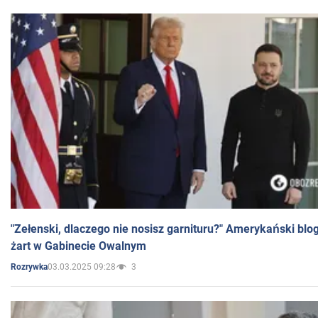
"Zełenski, dlaczego nie nosisz garnituru?" Amerykański blo
żart w Gabinecie Owalnym
03.03.2025 09:28
3
Rozrywka