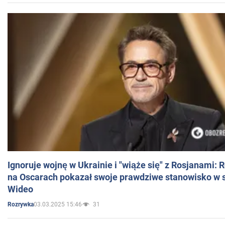
Ignoruje wojnę w Ukrainie i "wiąże się" z Rosjanami: 
na Oscarach pokazał swoje prawdziwe stanowisko w s
Wideo
03.03.2025 15:46
31
Rozrywka