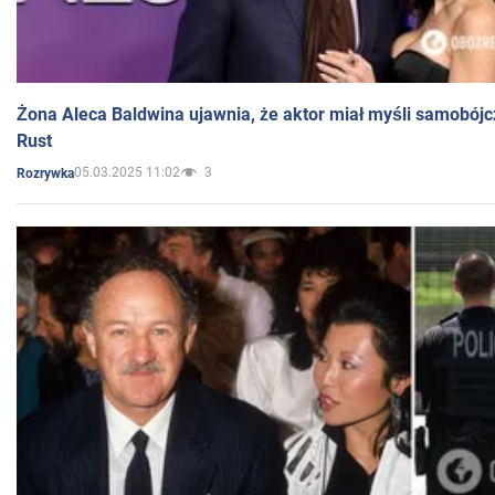
Żona Aleca Baldwina ujawnia, że aktor miał myśli samobójc
Rust
05.03.2025 11:02
3
Rozrywka