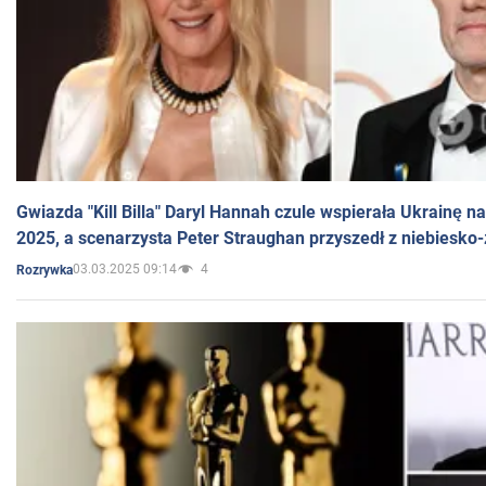
Gwiazda "Kill Billa" Daryl Hannah czule wspierała Ukrainę 
2025, a scenarzysta Peter Straughan przyszedł z niebiesko-
03.03.2025 09:14
4
Rozrywka