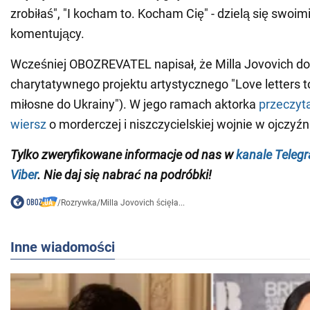
zrobiłaś", "I kocham to. Kocham Cię" - dzielą się swoim
komentujący.
Wcześniej OBOZREVATEL napisał, że Milla Jovovich do
charytatywnego projektu artystycznego "Love letters to
miłosne do Ukrainy"). W jego ramach aktorka
przeczyt
wiersz
o morderczej i niszczycielskiej wojnie w ojczyźn
Tylko zweryfikowane informacje od nas w
kanale Teleg
Viber
. Nie daj się nabrać na podróbki!
/
Rozrywka
/
Milla Jovovich ścięła...
Inne wiadomości