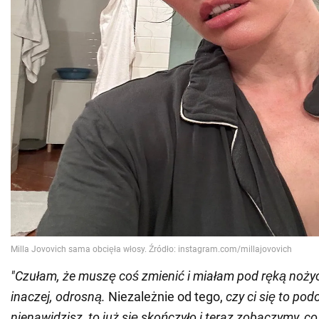
"Czułam, że muszę coś zmienić i miałam pod ręką nożyc
inaczej, odrosną.
Niezależnie od tego,
czy ci się to pod
nienawidzisz, to już się skończyło i teraz zobaczymy, co