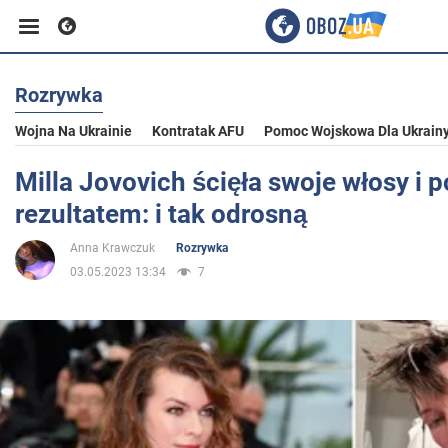
Rozrywka
Biznes
Wojna Na Ukrainie
Kontratak AFU
Pomoc Wojskowa Dla Ukrain
Sport
Milla Jovovich ścięła swoje włosy i po
rezultatem: i tak odrosną
Rozrywka
Anna Krawczuk
Rozrywka
03.05.2023 13:34
7
Życie
Polityka
Społeczeństwo