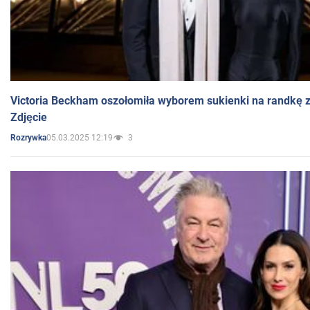
Victoria Beckham oszołomiła wyborem sukienki na randkę
Zdjęcie
05.03.2025 12:19
3
Rozrywka