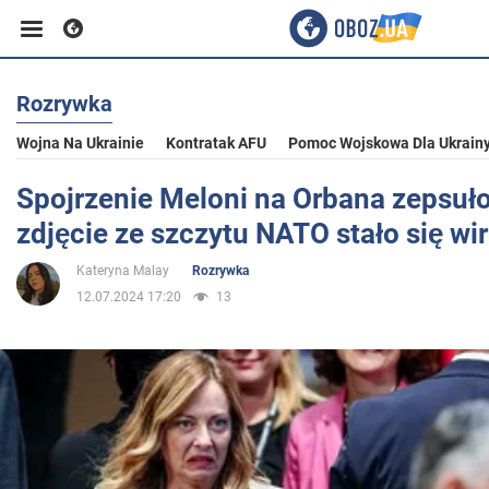
Rozrywka
Biznes
Wojna Na Ukrainie
Kontratak AFU
Pomoc Wojskowa Dla Ukrain
Sport
Spojrzenie Meloni na Orbana zepsuło 
zdjęcie ze szczytu NATO stało się w
Rozrywka
Kateryna Malay
Rozrywka
12.07.2024 17:20
13
Życie
Polityka
Społeczeństwo