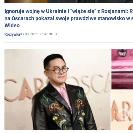
Ignoruje wojnę w Ukrainie i "wiąże się" z Rosjanami: 
na Oscarach pokazał swoje prawdziwe stanowisko w s
Wideo
03.03.2025 15:46
31
Rozrywka