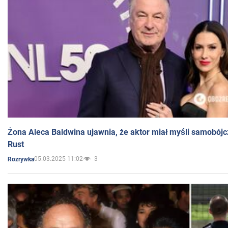
Żona Aleca Baldwina ujawnia, że aktor miał myśli samobójc
Rust
05.03.2025 11:02
3
Rozrywka