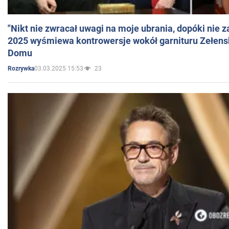
"Nikt nie zwracał uwagi na moje ubrania, dopóki nie z
2025 wyśmiewa kontrowersje wokół garnituru Zełens
Domu
03.03.2025 15:53
23
Rozrywka