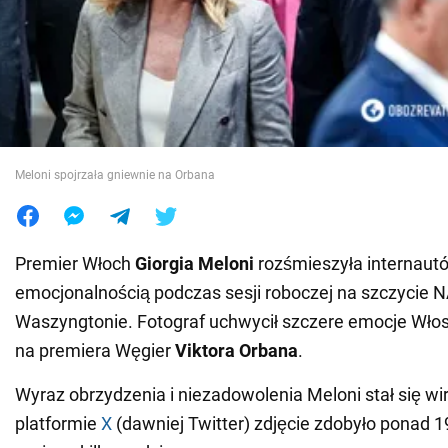
Wojna na Ukrainie
Świat
Jedzenie
Meloni spojrzała gniewnie na Orbana
Premier Włoch
Giorgia Meloni
rozśmieszyła internaut
emocjonalnością podczas sesji roboczej na szczycie 
Waszyngtonie. Fotograf uchwycił szczere emocje Włosz
na premiera Węgier
Viktora Orbana
.
Wyraz obrzydzenia i niezadowolenia Meloni stał się w
platformie
X
(dawniej Twitter) zdjęcie zdobyło ponad 1