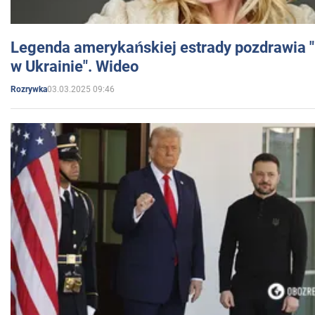
Legenda amerykańskiej estrady pozdrawia "br
w Ukrainie". Wideo
03.03.2025 09:46
Rozrywka