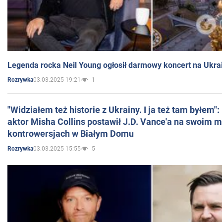
Legenda rocka Neil Young ogłosił darmowy koncert na Ukra
03.03.2025 19:21
1
Rozrywka
"Widziałem też historie z Ukrainy. I ja też tam byłem"
aktor Misha Collins postawił J.D. Vance'a na swoim m
kontrowersjach w Białym Domu
03.03.2025 15:55
5
Rozrywka