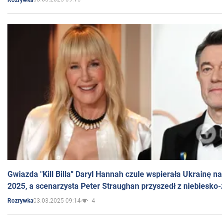
Gwiazda "Kill Billa" Daryl Hannah czule wspierała Ukrainę 
2025, a scenarzysta Peter Straughan przyszedł z niebiesko-
03.03.2025 09:14
4
Rozrywka