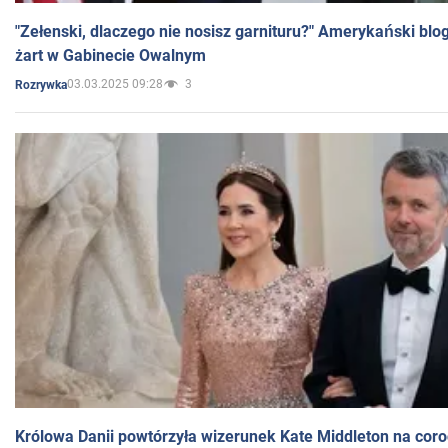
"Zełenski, dlaczego nie nosisz garnituru?" Amerykański blo
żart w Gabinecie Owalnym
03.03.2025 09:28
3
Rozrywka
Królowa Danii powtórzyła wizerunek Kate Middleton na coro