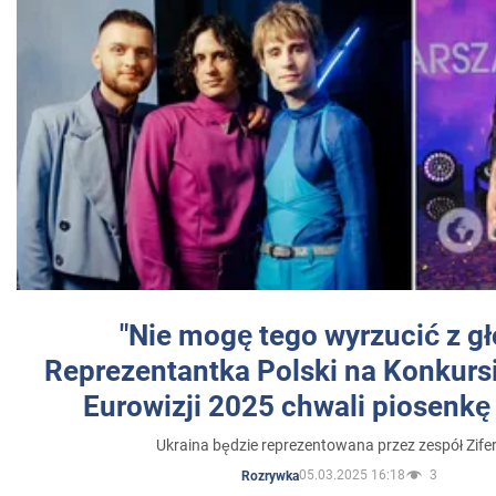
"Nie mogę tego wyrzucić z gł
Reprezentantka Polski na Konkurs
Eurowizji 2025 chwali piosenkę
Ukraina będzie reprezentowana przez zespół Zifer
05.03.2025 16:18
3
Rozrywka