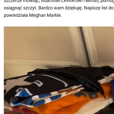
szczerze mówiąc, Adamowi Levine'owi i Behati, pomog
osiągnąć szczyt. Bardzo wam dziękuję. Napiszę list do
powiedziała Meghan Markle.