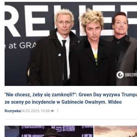
"Nie chcesz, żeby się zamknęli?": Green Day wyzywa Trump
ze sceny po incydencie w Gabinecie Owalnym. Wideo
04.03.2025 10:08
1
Rozrywka