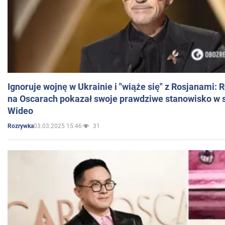
Ignoruje wojnę w Ukrainie i "wiąże się" z Rosjanami: 
na Oscarach pokazał swoje prawdziwe stanowisko w s
Wideo
03.03.2025 15:46
31
Rozrywka