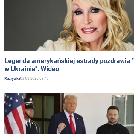
Legenda amerykańskiej estrady pozdrawia "br
w Ukrainie". Wideo
03.03.2025 09:46
Rozrywka