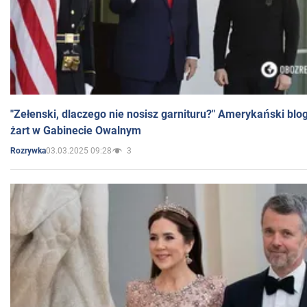
"Zełenski, dlaczego nie nosisz garnituru?" Amerykański blo
żart w Gabinecie Owalnym
03.03.2025 09:28
3
Rozrywka