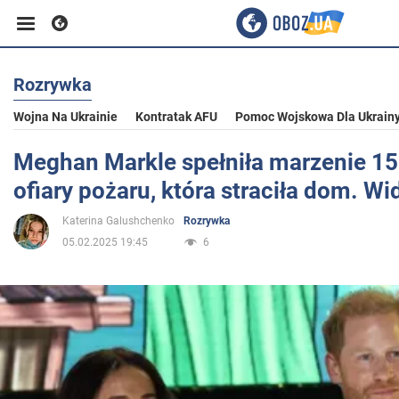
Rozrywka
Biznes
Wojna Na Ukrainie
Kontratak AFU
Pomoc Wojskowa Dla Ukrain
Sport
Meghan Markle spełniła marzenie 15-
ofiary pożaru, która straciła dom. Wi
Rozrywka
Katerina Galushchenko
Rozrywka
05.02.2025 19:45
6
Życie
Polityka
Społeczeństwo