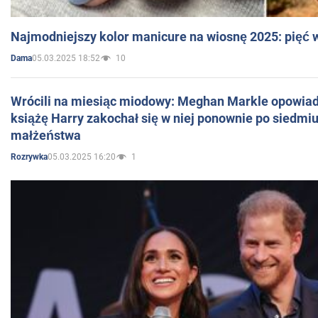
Najmodniejszy kolor manicure na wiosnę 2025: pięć
05.03.2025 18:52
10
Dama
Wrócili na miesiąc miodowy: Meghan Markle opowiada
książę Harry zakochał się w niej ponownie po siedmiu
małżeństwa
05.03.2025 16:20
1
Rozrywka