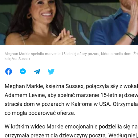
Wojna na Ukrainie
Świat
Jedzenie
Meghan Markle spełniła marzenie 15-letniej ofiary pożaru, która straciła dom. Źr
księżna Sussex
Meghan Markle, księżna Sussex, połączyła siły z woka
Adamem Levine, aby spełnić marzenie 15-letniej dziew
straciła dom w pożarach w Kalifornii w USA. Otrzymała
co mogła podarować ofierze.
W krótkim wideo Markle emocjonalnie podzieliła się n
otrzymała prezent dla dziewczyny pocztą. Według niej