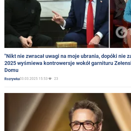
"Nikt nie zwracał uwagi na moje ubrania, dopóki nie z
2025 wyśmiewa kontrowersje wokół garnituru Zełens
Domu
03.03.2025 15:53
23
Rozrywka