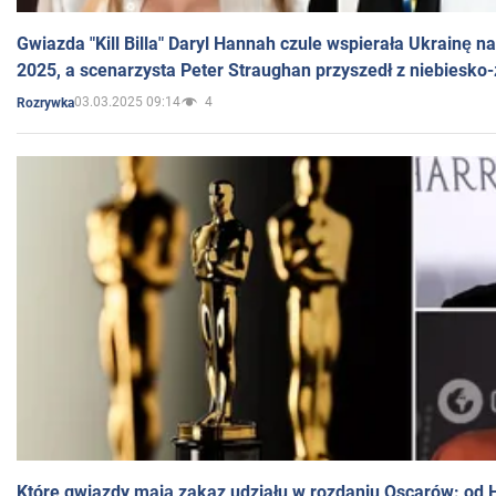
Gwiazda "Kill Billa" Daryl Hannah czule wspierała Ukrainę 
2025, a scenarzysta Peter Straughan przyszedł z niebiesko-
03.03.2025 09:14
4
Rozrywka
Które gwiazdy mają zakaz udziału w rozdaniu Oscarów: od 