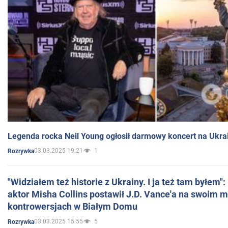
Legenda rocka Neil Young ogłosił darmowy koncert na Ukra
03.03.2025 19:21
1
Rozrywka
"Widziałem też historie z Ukrainy. I ja też tam byłem"
aktor Misha Collins postawił J.D. Vance'a na swoim m
kontrowersjach w Białym Domu
03.03.2025 15:55
5
Rozrywka