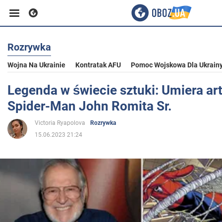
Rozrywka
Biznes
Wojna Na Ukrainie
Kontratak AFU
Pomoc Wojskowa Dla Ukrain
Sport
Legenda w świecie sztuki: Umiera ar
Spider-Man John Romita Sr.
Rozrywka
Victoria Ryapolova
Rozrywka
15.06.2023 21:24
Życie
Polityka
Społeczeństwo