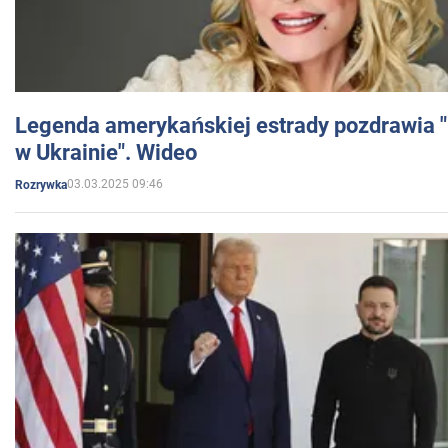
Legenda amerykańskiej estrady pozdrawia "br
w Ukrainie". Wideo
03.03.2025 09:46
Rozrywka