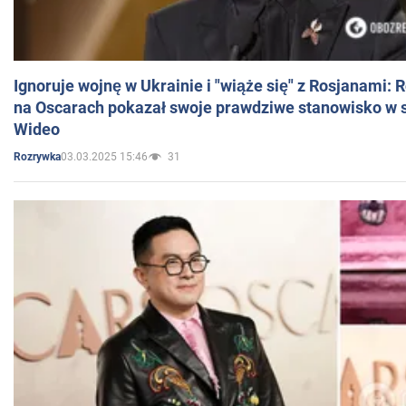
Ignoruje wojnę w Ukrainie i "wiąże się" z Rosjanami: 
na Oscarach pokazał swoje prawdziwe stanowisko w s
Wideo
03.03.2025 15:46
31
Rozrywka