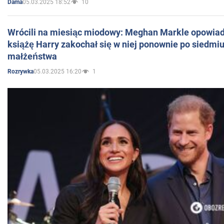
05.03.2025 18:52
10
Dama
Wrócili na miesiąc miodowy: Meghan Markle opowiada
książę Harry zakochał się w niej ponownie po siedmiu
małżeństwa
05.03.2025 16:20
1
Rozrywka