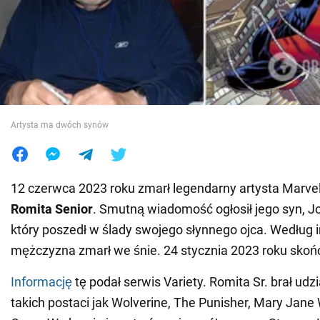
Wojna na Ukrainie
Świat
Jedzenie
Artysta ma dwóch synów
12 czerwca 2023 roku zmarł legendarny artysta Marve
Romita Senior
. Smutną wiadomość ogłosił jego syn, J
który poszedł w ślady swojego słynnego ojca. Według i
mężczyzna zmarł we śnie. 24 stycznia 2023 roku skońc
Informację
tę podał serwis Variety. Romita Sr. brał udz
takich postaci jak Wolverine, The Punisher, Mary Jan