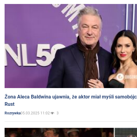
Żona Aleca Baldwina ujawnia, że aktor miał myśli samobójc
Rust
05.03.2025 11:02
3
Rozrywka