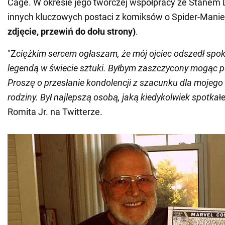
Cage. W okresie jego twórczej współpracy ze Stanem 
innych kluczowych postaci z komiksów o Spider-Mani
zdjęcie, przewiń do dołu strony)
.
"Z
ciężkim sercem ogłaszam, że mój ojciec odszedł spok
legendą w świecie sztuki. Byłbym zaszczycony mogąc pó
Proszę o przesłanie kondolencji z szacunku dla mojego 
rodziny. Był najlepszą osobą, jaką kiedykolwiek spotka
ł
Romita Jr. na Twitterze.