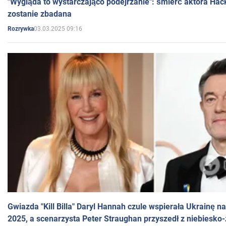
"Wygląda to wystarczająco podejrzanie": śmierć aktora Hac
zostanie zbadana
03.03.2025 09:16
Rozrywka
Gwiazda "Kill Billa" Daryl Hannah czule wspierała Ukrainę 
2025, a scenarzysta Peter Straughan przyszedł z niebiesko-