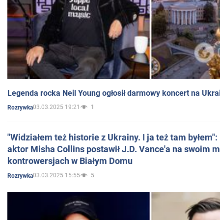
Legenda rocka Neil Young ogłosił darmowy koncert na Ukra
03.03.2025 19:21
1
Rozrywka
"Widziałem też historie z Ukrainy. I ja też tam byłem"
aktor Misha Collins postawił J.D. Vance'a na swoim m
kontrowersjach w Białym Domu
03.03.2025 15:55
5
Rozrywka