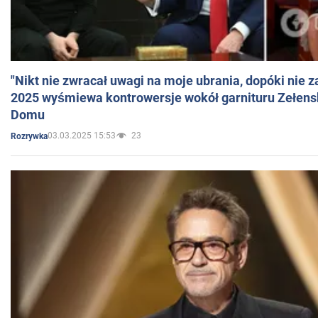
"Nikt nie zwracał uwagi na moje ubrania, dopóki nie z
2025 wyśmiewa kontrowersje wokół garnituru Zełens
Domu
03.03.2025 15:53
23
Rozrywka