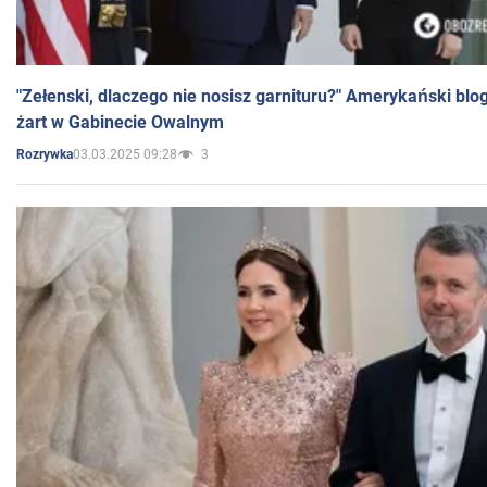
"Zełenski, dlaczego nie nosisz garnituru?" Amerykański blo
żart w Gabinecie Owalnym
03.03.2025 09:28
3
Rozrywka