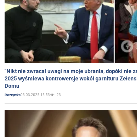
"Nikt nie zwracał uwagi na moje ubrania, dopóki nie z
2025 wyśmiewa kontrowersje wokół garnituru Zełens
Domu
03.03.2025 15:53
23
Rozrywka