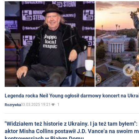
Legenda rocka Neil Young ogłosił darmowy koncert na Ukra
03.03.2025 19:21
1
Rozrywka
"Widziałem też historie z Ukrainy. I ja też tam byłem"
aktor Misha Collins postawił J.D. Vance'a na swoim m
kontrowersjach w Białym Domu