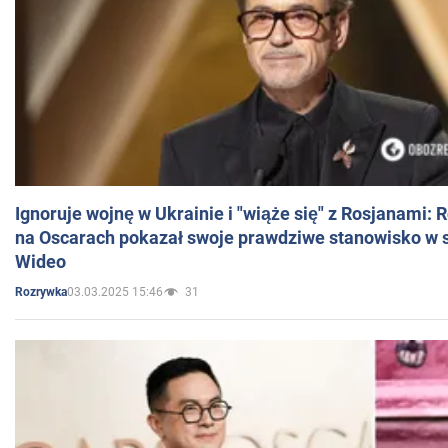
Ignoruje wojnę w Ukrainie i "wiąże się" z Rosjanami: 
na Oscarach pokazał swoje prawdziwe stanowisko w s
Wideo
03.03.2025 15:46
31
Rozrywka