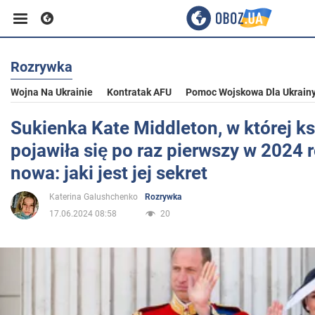
Rozrywka
Biznes
Wojna Na Ukrainie
Kontratak AFU
Pomoc Wojskowa Dla Ukrain
Sport
Sukienka Kate Middleton, w której k
pojawiła się po raz pierwszy w 2024 r
Rozrywka
nowa: jaki jest jej sekret
Katerina Galushchenko
Rozrywka
Życie
17.06.2024 08:58
20
Polityka
Społeczeństwo