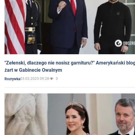
"Zełenski, dlaczego nie nosisz garnituru?" Amerykański blo
żart w Gabinecie Owalnym
03.03.2025 09:28
3
Rozrywka