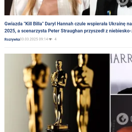
Gwiazda "Kill Billa" Daryl Hannah czule wspierała Ukrainę 
2025, a scenarzysta Peter Straughan przyszedł z niebiesko-
03.03.2025 09:14
4
Rozrywka