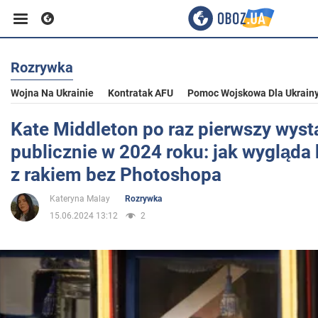
Rozrywka
Biznes
Wojna Na Ukrainie
Kontratak AFU
Pomoc Wojskowa Dla Ukrain
Sport
Kate Middleton po raz pierwszy wyst
publicznie w 2024 roku: jak wygląda
Rozrywka
z rakiem bez Photoshopa
Kateryna Malay
Rozrywka
Życie
15.06.2024 13:12
2
Polityka
Społeczeństwo