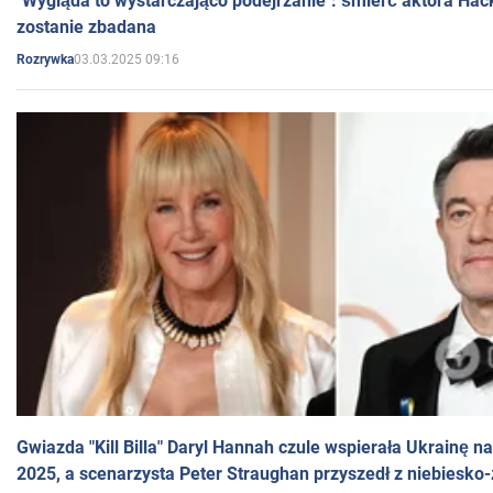
"Wygląda to wystarczająco podejrzanie": śmierć aktora Hac
zostanie zbadana
03.03.2025 09:16
Rozrywka
Gwiazda "Kill Billa" Daryl Hannah czule wspierała Ukrainę 
2025, a scenarzysta Peter Straughan przyszedł z niebiesko-