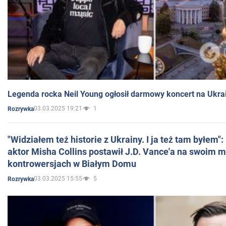
Legenda rocka Neil Young ogłosił darmowy koncert na Ukra
03.03.2025 19:21
1
Rozrywka
"Widziałem też historie z Ukrainy. I ja też tam byłem"
aktor Misha Collins postawił J.D. Vance'a na swoim m
kontrowersjach w Białym Domu
03.03.2025 15:55
5
Rozrywka