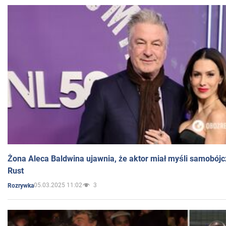
Żona Aleca Baldwina ujawnia, że aktor miał myśli samobójc
Rust
05.03.2025 11:02
3
Rozrywka