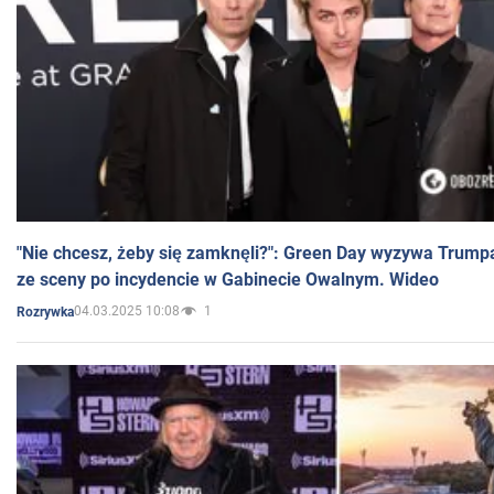
"Nie chcesz, żeby się zamknęli?": Green Day wyzywa Trump
ze sceny po incydencie w Gabinecie Owalnym. Wideo
04.03.2025 10:08
1
Rozrywka