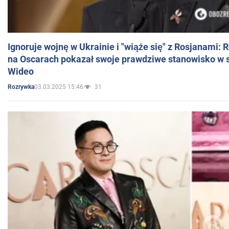
Ignoruje wojnę w Ukrainie i "wiąże się" z Rosjanami: 
na Oscarach pokazał swoje prawdziwe stanowisko w s
Wideo
03.03.2025 15:46
31
Rozrywka