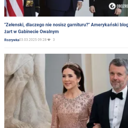
"Zełenski, dlaczego nie nosisz garnituru?" Amerykański blo
żart w Gabinecie Owalnym
03.03.2025 09:28
3
Rozrywka