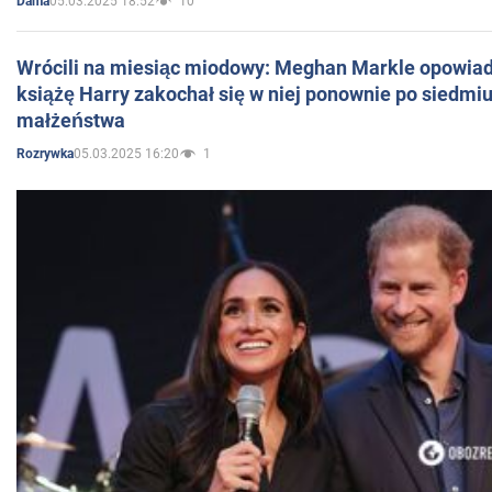
05.03.2025 18:52
10
Dama
Wrócili na miesiąc miodowy: Meghan Markle opowiada
książę Harry zakochał się w niej ponownie po siedmiu
małżeństwa
05.03.2025 16:20
1
Rozrywka