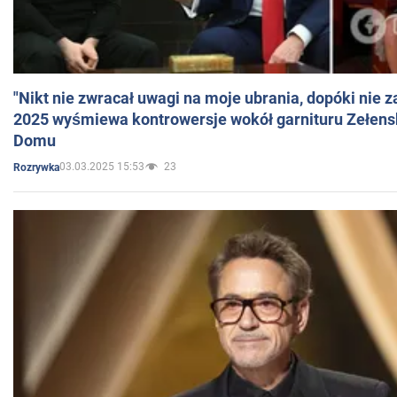
"Nikt nie zwracał uwagi na moje ubrania, dopóki nie z
2025 wyśmiewa kontrowersje wokół garnituru Zełens
Domu
03.03.2025 15:53
23
Rozrywka