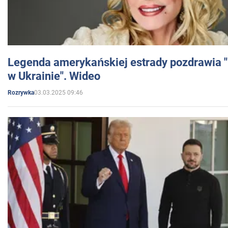
Legenda amerykańskiej estrady pozdrawia "br
w Ukrainie". Wideo
03.03.2025 09:46
Rozrywka