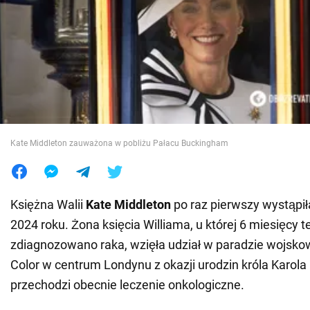
Wojna na Ukrainie
Świat
Jedzenie
Kate Middleton zauważona w pobliżu Pałacu Buckingham
Księżna Walii
Kate Middleton
po raz pierwszy wystąpił
2024 roku. Żona księcia Williama, u której 6 miesięcy 
zdiagnozowano raka, wzięła udział w paradzie wojsko
Color w centrum Londynu z okazji urodzin króla Karola I
przechodzi obecnie leczenie onkologiczne.