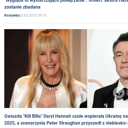
"Wygląda to wystarczająco podejrzanie": śmierć aktora Hac
zostanie zbadana
03.03.2025 09:16
Rozrywka
Gwiazda "Kill Billa" Daryl Hannah czule wspierała Ukrainę 
2025, a scenarzysta Peter Straughan przyszedł z niebiesko-