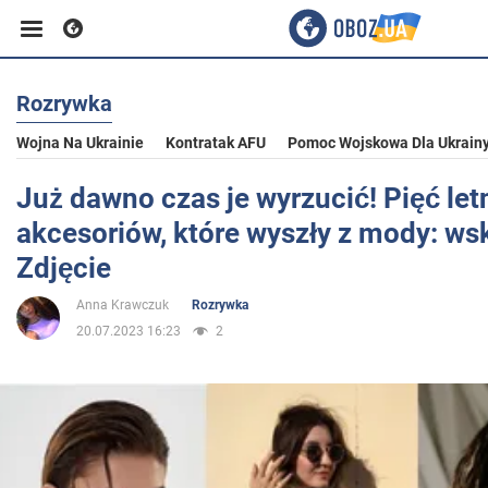
Rozrywka
Biznes
Wojna Na Ukrainie
Kontratak AFU
Pomoc Wojskowa Dla Ukrain
Sport
Już dawno czas je wyrzucić! Pięć let
akcesoriów, które wyszły z mody: wsk
Rozrywka
Zdjęcie
Anna Krawczuk
Rozrywka
Życie
20.07.2023 16:23
2
Polityka
Społeczeństwo