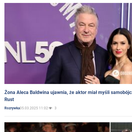
Żona Aleca Baldwina ujawnia, że aktor miał myśli samobójc
Rust
05.03.2025 11:02
3
Rozrywka