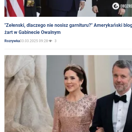
"Zełenski, dlaczego nie nosisz garnituru?" Amerykański blo
żart w Gabinecie Owalnym
03.03.2025 09:28
3
Rozrywka