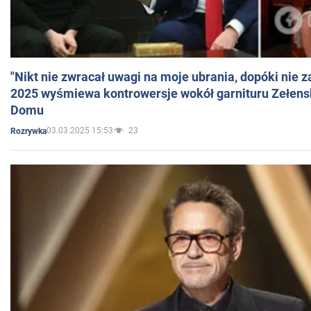
"Nikt nie zwracał uwagi na moje ubrania, dopóki nie z
2025 wyśmiewa kontrowersje wokół garnituru Zełens
Domu
03.03.2025 15:53
23
Rozrywka