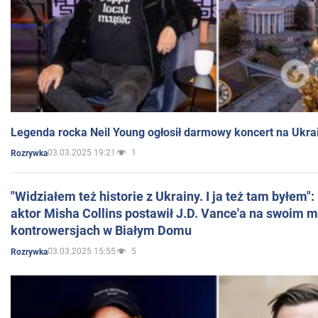
Legenda rocka Neil Young ogłosił darmowy koncert na Ukra
03.03.2025 19:21
1
Rozrywka
"Widziałem też historie z Ukrainy. I ja też tam byłem"
aktor Misha Collins postawił J.D. Vance'a na swoim m
kontrowersjach w Białym Domu
03.03.2025 15:55
5
Rozrywka