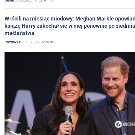
05.03.2025 18:52
10
Dama
Wrócili na miesiąc miodowy: Meghan Markle opowiada
książę Harry zakochał się w niej ponownie po siedmiu
małżeństwa
05.03.2025 16:20
1
Rozrywka