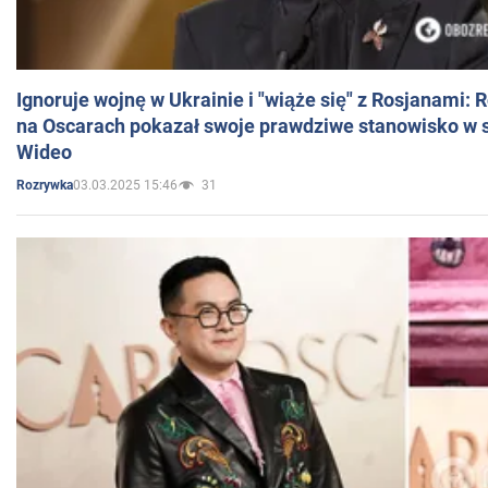
Ignoruje wojnę w Ukrainie i "wiąże się" z Rosjanami: 
na Oscarach pokazał swoje prawdziwe stanowisko w s
Wideo
03.03.2025 15:46
31
Rozrywka