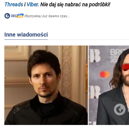
Threads
i
Viber
. Nie daj się nabrać na podróbki!
/
Rozrywka
/
Już dawno czas...
Inne wiadomości