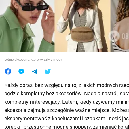
Wojna na Ukrainie
Świat
Jedzenie
Letnie akcesoria, które wyszły z mody
Każdy obraz, bez względu na to, z jakich modnych rzecz
będzie kompletny bez akcesoriów. Nadają nastrój, spraw
kompletny i interesujący. Latem, kiedy używamy minima
akcesoria zajmują szczególnie ważne miejsce. Możes
eksperymentować z kapeluszami i czapkami, nosić ja
torebki i przestronne modne shoppery, zamieniać kora