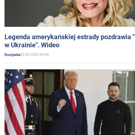
Legenda amerykańskiej estrady pozdrawia "br
w Ukrainie". Wideo
03.03.2025 09:46
Rozrywka