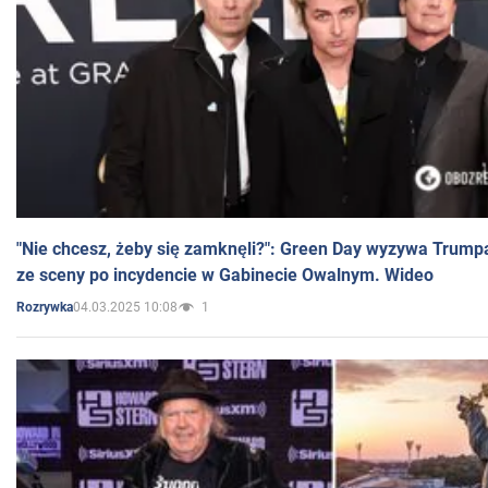
"Nie chcesz, żeby się zamknęli?": Green Day wyzywa Trump
ze sceny po incydencie w Gabinecie Owalnym. Wideo
04.03.2025 10:08
1
Rozrywka