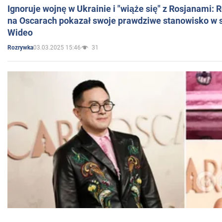
Ignoruje wojnę w Ukrainie i "wiąże się" z Rosjanami: 
na Oscarach pokazał swoje prawdziwe stanowisko w s
Wideo
03.03.2025 15:46
31
Rozrywka