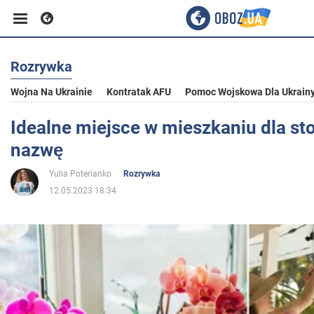
Rozrywka
Biznes
Wojna Na Ukrainie
Kontratak AFU
Pomoc Wojskowa Dla Ukrain
Sport
Idealne miejsce w mieszkaniu dla st
nazwę
Rozrywka
Yulia Poterianko
Rozrywka
12.05.2023 18:34
Życie
Polityka
Społeczeństwo