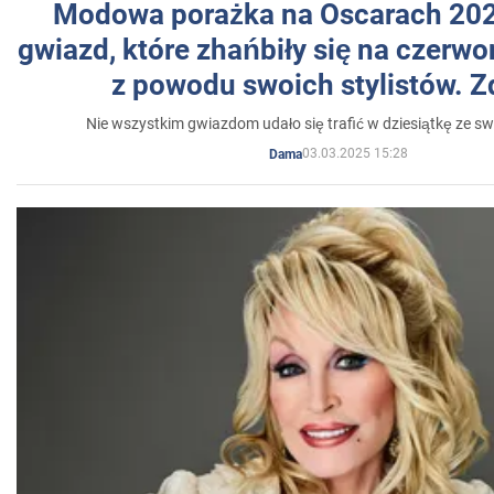
Modowa porażka na Oscarach 202
gwiazd, które zhańbiły się na czer
z powodu swoich stylistów. Z
Nie wszystkim gwiazdom udało się trafić w dziesiątkę ze sw
03.03.2025 15:28
Dama