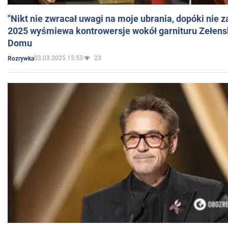
"Nikt nie zwracał uwagi na moje ubrania, dopóki nie z
2025 wyśmiewa kontrowersje wokół garnituru Zełens
Domu
03.03.2025 15:53
23
Rozrywka