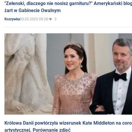
"Zełenski, dlaczego nie nosisz garnituru?" Amerykański blo
żart w Gabinecie Owalnym
03.03.2025 09:28
3
Rozrywka
Królowa Danii powtórzyła wizerunek Kate Middleton na coro
artystycznej. Porównanie zdjęć