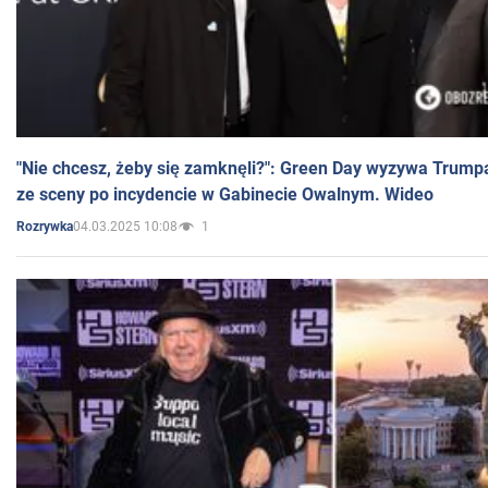
"Nie chcesz, żeby się zamknęli?": Green Day wyzywa Trump
ze sceny po incydencie w Gabinecie Owalnym. Wideo
04.03.2025 10:08
1
Rozrywka