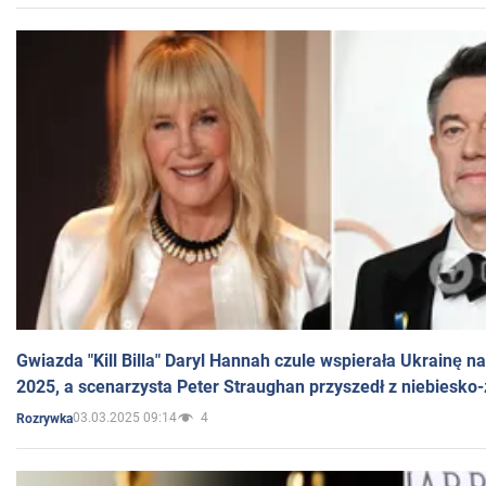
Gwiazda "Kill Billa" Daryl Hannah czule wspierała Ukrainę 
2025, a scenarzysta Peter Straughan przyszedł z niebiesko-
03.03.2025 09:14
4
Rozrywka