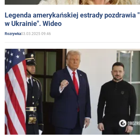
Legenda amerykańskiej estrady pozdrawia "br
w Ukrainie". Wideo
03.03.2025 09:46
Rozrywka