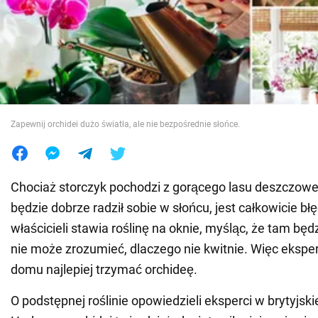
Wojna na Ukrainie
Świat
Jedzenie
Zapewnij orchidei dużo światła, ale nie bezpośrednie słońce.
Chociaż storczyk pochodzi z gorącego lasu deszczoweg
będzie dobrze radził sobie w słońcu, jest całkowicie b
właścicieli stawia roślinę na oknie, myśląc, że tam będz
nie może zrozumieć, dlaczego nie kwitnie. Więc eksper
domu najlepiej trzymać orchideę.
O podstępnej roślinie opowiedzieli eksperci w brytyjsk