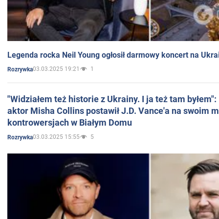
Legenda rocka Neil Young ogłosił darmowy koncert na Ukra
03.03.2025 19:21
1
Rozrywka
"Widziałem też historie z Ukrainy. I ja też tam byłem"
aktor Misha Collins postawił J.D. Vance'a na swoim m
kontrowersjach w Białym Domu
03.03.2025 15:55
5
Rozrywka