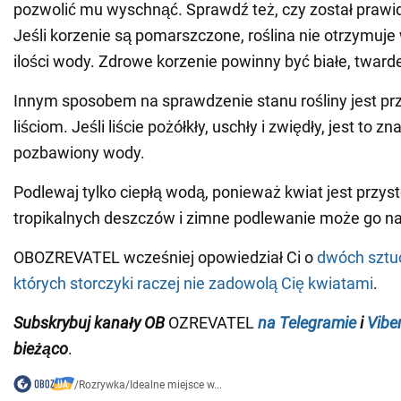
pozwolić mu wyschnąć. Sprawdź też, czy został praw
Jeśli korzenie są pomarszczone, roślina nie otrzymuje
ilości wody. Zdrowe korzenie powinny być białe, twarde
Innym sposobem na sprawdzenie stanu rośliny jest przy
liściom. Jeśli liście pożółkły, uschły i zwiędły, jest to zn
pozbawiony wody.
Podlewaj tylko ciepłą wodą, ponieważ kwiat jest przy
tropikalnych deszczów i zimne podlewanie może go na
OBOZREVATEL wcześniej opowiedział Ci o
dwóch sztu
których storczyki raczej nie zadowolą Cię kwiatami
.
Subskrybuj kanały OB
OZREVATEL
na Telegramie
i
Vibe
bieżąco
.
/
Rozrywka
/
Idealne miejsce w...