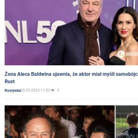
Żona Aleca Baldwina ujawnia, że aktor miał myśli samobójc
Rust
05.03.2025 11:02
3
Rozrywka