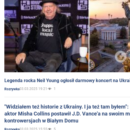
Legenda rocka Neil Young ogłosił darmowy koncert na Ukra
03.03.2025 19:21
1
Rozrywka
"Widziałem też historie z Ukrainy. I ja też tam byłem"
aktor Misha Collins postawił J.D. Vance'a na swoim m
kontrowersjach w Białym Domu
03.03.2025 15:55
5
Rozrywka