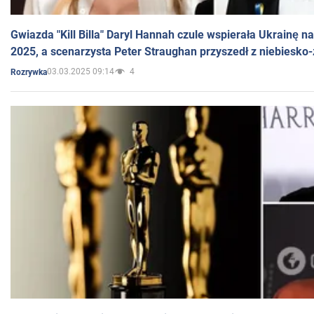
Gwiazda "Kill Billa" Daryl Hannah czule wspierała Ukrainę 
2025, a scenarzysta Peter Straughan przyszedł z niebiesko-
03.03.2025 09:14
4
Rozrywka