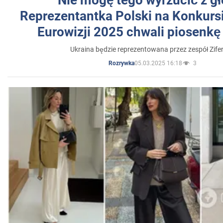
"Nie mogę tego wyrzucić z gł
Reprezentantka Polski na Konkurs
Eurowizji 2025 chwali piosenkę
Ukraina będzie reprezentowana przez zespół Zifer
05.03.2025 16:18
3
Rozrywka