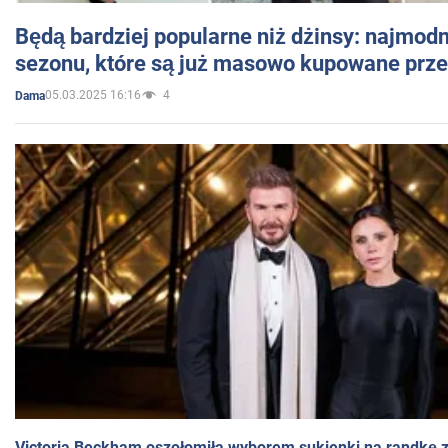
Będą bardziej popularne niż dżinsy: najmod
sezonu, które są już masowo kupowane przez
05.03.2025 16:16
4
Dama
Victoria Beckham oszołomiła wyborem sukienki na randkę