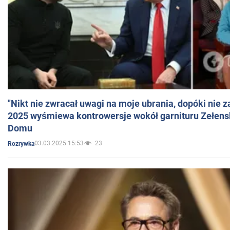
"Nikt nie zwracał uwagi na moje ubrania, dopóki nie z
2025 wyśmiewa kontrowersje wokół garnituru Zełens
Domu
03.03.2025 15:53
23
Rozrywka