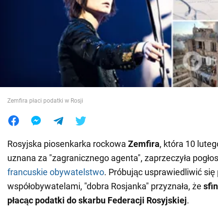
Wojna na Ukrainie
Świat
Jedzenie
Zemfira płaci podatki w Rosji
Rosyjska piosenkarka rockowa
Zemfira
, która 10 luteg
uznana za "zagranicznego agenta", zaprzeczyła pogło
francuskie obywatelstwo
. Próbując usprawiedliwić się
współobywatelami, "dobra Rosjanka" przyznała, że
sfi
płacąc podatki do skarbu Federacji Rosyjskiej
.