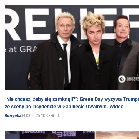
"Nie chcesz, żeby się zamknęli?": Green Day wyzywa Trump
ze sceny po incydencie w Gabinecie Owalnym. Wideo
04.03.2025 10:08
1
Rozrywka