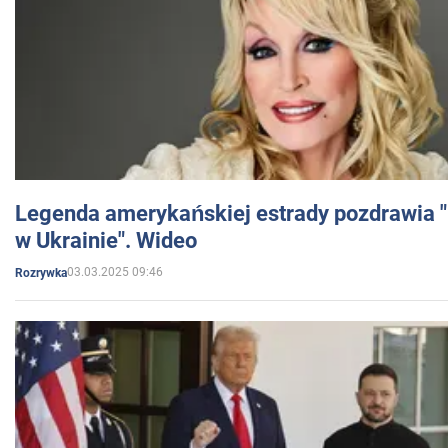
Legenda amerykańskiej estrady pozdrawia "br
w Ukrainie". Wideo
03.03.2025 09:46
Rozrywka