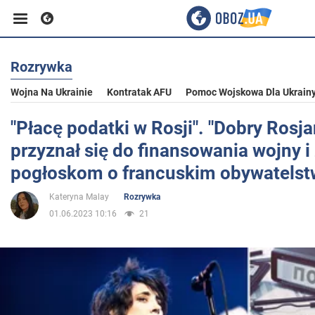
Rozrywka
Biznes
Wojna Na Ukrainie
Kontratak AFU
Pomoc Wojskowa Dla Ukrain
Sport
"Płacę podatki w Rosji". "Dobry Rosja
przyznał się do finansowania wojny i
Rozrywka
pogłoskom o francuskim obywatelst
Kateryna Malay
Rozrywka
Życie
01.06.2023 10:16
21
Polityka
Społeczeństwo