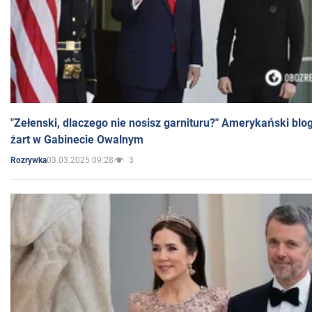
"Zełenski, dlaczego nie nosisz garnituru?" Amerykański blo
żart w Gabinecie Owalnym
03.03.2025 09:28
3
Rozrywka