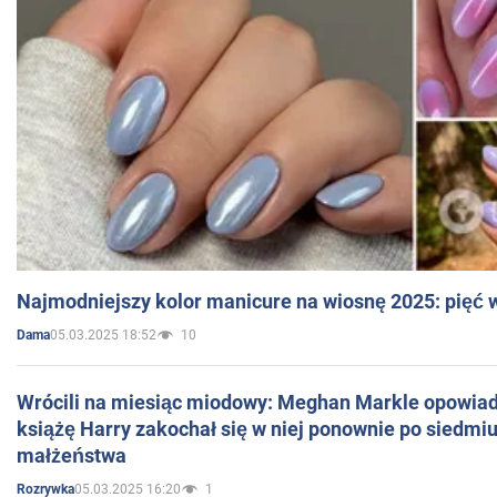
Najmodniejszy kolor manicure na wiosnę 2025: pięć
05.03.2025 18:52
10
Dama
Wrócili na miesiąc miodowy: Meghan Markle opowiada
książę Harry zakochał się w niej ponownie po siedmiu
małżeństwa
05.03.2025 16:20
1
Rozrywka