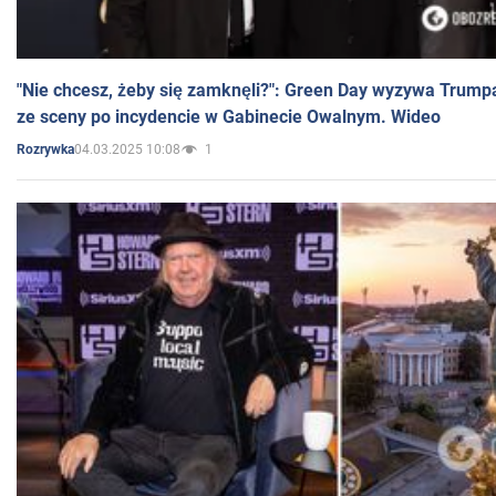
"Nie chcesz, żeby się zamknęli?": Green Day wyzywa Trump
ze sceny po incydencie w Gabinecie Owalnym. Wideo
04.03.2025 10:08
1
Rozrywka