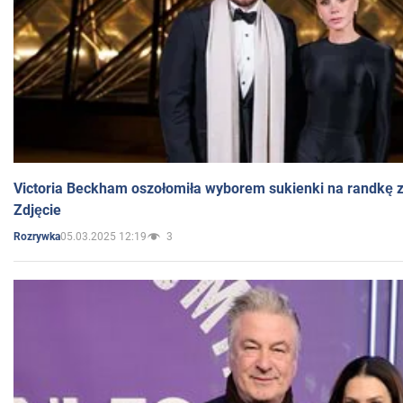
Victoria Beckham oszołomiła wyborem sukienki na randkę
Zdjęcie
05.03.2025 12:19
3
Rozrywka