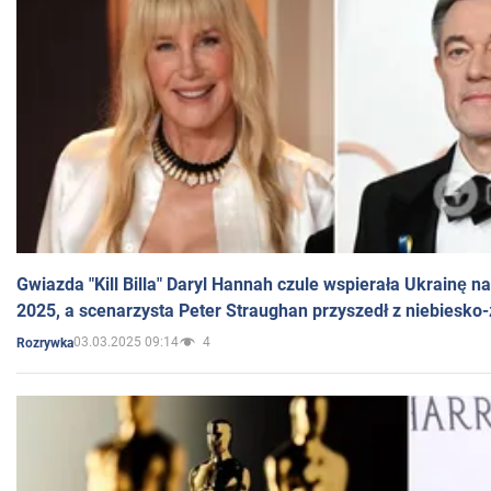
Gwiazda "Kill Billa" Daryl Hannah czule wspierała Ukrainę 
2025, a scenarzysta Peter Straughan przyszedł z niebiesko-
03.03.2025 09:14
4
Rozrywka