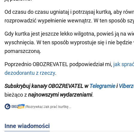
Od czasu do czasu ugniataj i potrząsaj kurtką, aby ró
rozprowadzić wypełnienie wewnątrz. W ten sposób szy
Gdy kurtka jest jeszcze lekko wilgotna, powieś ją na w
wyschnięcia. W ten sposób wyprostuje się i nie będzie
pomarszczoną.
Poprzednio OBOZREVATEL podpowiedział mi,
jak spra
dezodorantu z rzeczy
.
Subskrybuj kanały OBOZREVATEL w
Telegramie
i
Viberz
bieżąco z
najnowszymi wydarzeniami
.
/
Rozrywka
/
Jak prać kurtkę...
Inne wiadomości