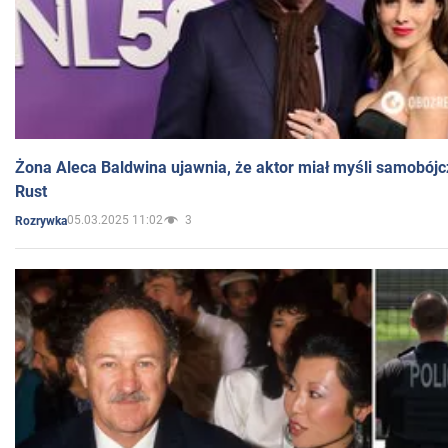
Żona Aleca Baldwina ujawnia, że aktor miał myśli samobójc
Rust
05.03.2025 11:02
3
Rozrywka