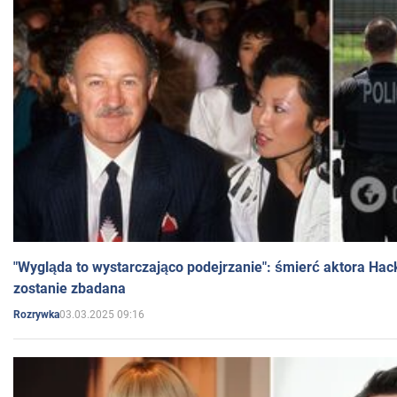
"Wygląda to wystarczająco podejrzanie": śmierć aktora Hac
zostanie zbadana
03.03.2025 09:16
Rozrywka