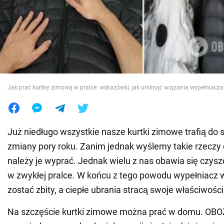
Wojna na Ukrainie
Świat
Jedzenie
Jak prać kurtkę zimową w pralce: wskazówki, jak uniknąć wiązania wypełniacza
Już niedługo wszystkie nasze kurtki zimowe trafią do
zmiany pory roku. Zanim jednak wyślemy takie rzeczy
należy je wyprać. Jednak wielu z nas obawia się czysz
w zwykłej pralce. W końcu z tego powodu wypełniacz
zostać zbity, a ciepłe ubrania stracą swoje właściwości
Na szczęście kurtki zimowe można prać w domu. OB