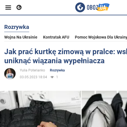
Rozrywka
Biznes
Wojna Na Ukrainie
Kontratak AFU
Pomoc Wojskowa Dla Ukrain
Sport
Jak prać kurtkę zimową w pralce: ws
uniknąć wiązania wypełniacza
Rozrywka
Yulia Poterianko
Rozrywka
03.05.2023 18:04
1
Życie
Polityka
Społeczeństwo