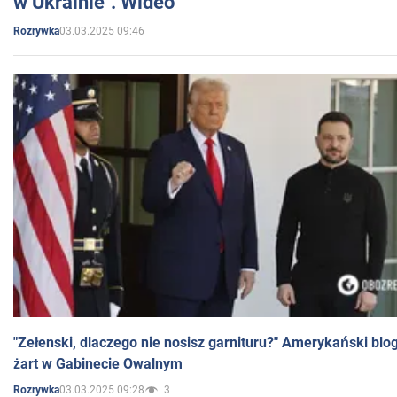
w Ukrainie". Wideo
03.03.2025 09:46
Rozrywka
"Zełenski, dlaczego nie nosisz garnituru?" Amerykański blo
żart w Gabinecie Owalnym
03.03.2025 09:28
3
Rozrywka