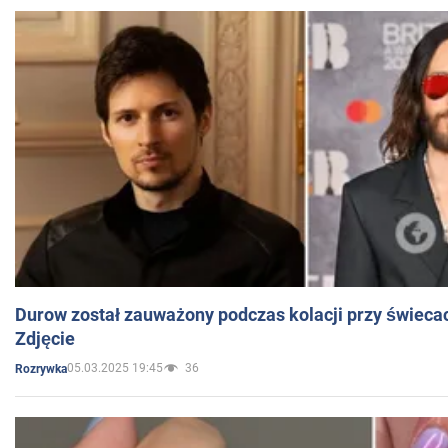
Durow został zauważony podczas kolacji przy świeca
Zdjęcie
05.03.2025 19:45
36
Rozrywka