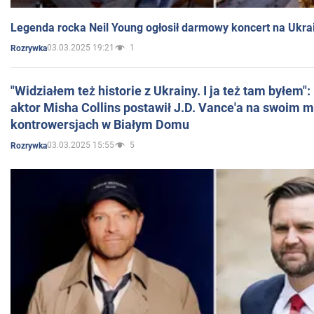
Legenda rocka Neil Young ogłosił darmowy koncert na Ukra
03.03.2025 19:21
1
Rozrywka
"Widziałem też historie z Ukrainy. I ja też tam byłem"
aktor Misha Collins postawił J.D. Vance'a na swoim m
kontrowersjach w Białym Domu
03.03.2025 15:55
5
Rozrywka