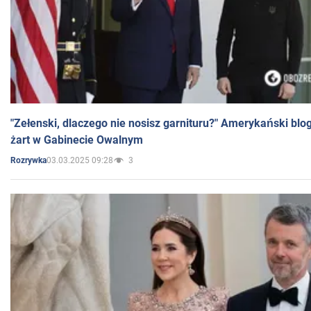
"Zełenski, dlaczego nie nosisz garnituru?" Amerykański blo
żart w Gabinecie Owalnym
03.03.2025 09:28
3
Rozrywka