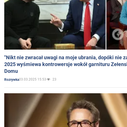
"Nikt nie zwracał uwagi na moje ubrania, dopóki nie z
2025 wyśmiewa kontrowersje wokół garnituru Zełens
Domu
03.03.2025 15:53
23
Rozrywka