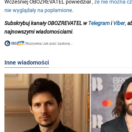
Wcześniej OBOZREVATEL powiedział
, że nie można c
nie wyglądały na poplamione
.
Subskrybuj kanały OBOZREVATEL w
Telegram
i
Viber
,
a
najnowszymi wiadomościami
.
/
Rozrywka
/
Jak prać zasłonę...
Inne wiadomości