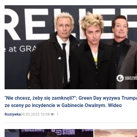
"Nie chcesz, żeby się zamknęli?": Green Day wyzywa Trump
ze sceny po incydencie w Gabinecie Owalnym. Wideo
04.03.2025 10:08
1
Rozrywka