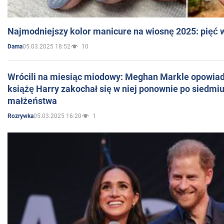
Najmodniejszy kolor manicure na wiosnę 2025: pięć
05.03.2025 18:52
10
Dama
Wrócili na miesiąc miodowy: Meghan Markle opowiada
książę Harry zakochał się w niej ponownie po siedmiu
małżeństwa
05.03.2025 16:20
1
Rozrywka