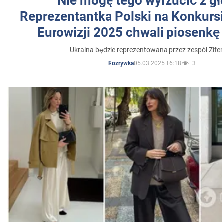
"Nie mogę tego wyrzucić z gł
Reprezentantka Polski na Konkurs
Eurowizji 2025 chwali piosenkę
Ukraina będzie reprezentowana przez zespół Zifer
05.03.2025 16:18
3
Rozrywka