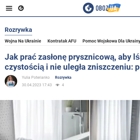
Rozrywka
Biznes
Wojna Na Ukrainie
Kontratak AFU
Pomoc Wojskowa Dla Ukrain
Sport
Jak prać zasłonę prysznicową, aby lś
czystością i nie uległa zniszczeniu: 
Rozrywka
Yulia Poterianko
Rozrywka
30.04.2023 17:43
4
Życie
Polityka
Społeczeństwo