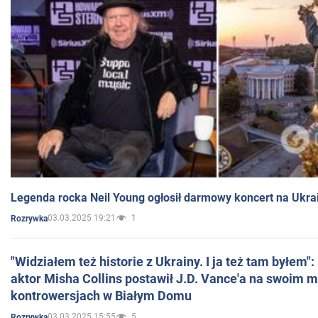
Legenda rocka Neil Young ogłosił darmowy koncert na Ukra
03.03.2025 19:21
1
Rozrywka
"Widziałem też historie z Ukrainy. I ja też tam byłem"
aktor Misha Collins postawił J.D. Vance'a na swoim m
kontrowersjach w Białym Domu
03.03.2025 15:55
5
Rozrywka