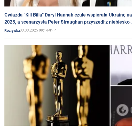
Gwiazda "Kill Billa" Daryl Hannah czule wspierała Ukrainę 
2025, a scenarzysta Peter Straughan przyszedł z niebiesko-
03.03.2025 09:14
4
Rozrywka