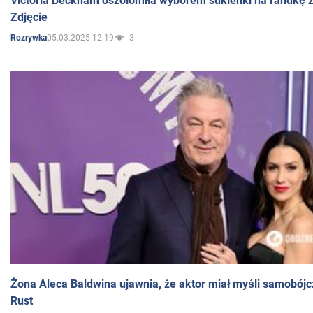
Victoria Beckham oszołomiła wyborem sukienki na randkę
Zdjęcie
05.03.2025 12:19
3
Rozrywka
Żona Aleca Baldwina ujawnia, że aktor miał myśli samobójc
Rust