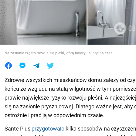
Wojna na Ukrainie
Świat
Jedzenie
Na zasłonie często rozwija się pleśń, którą należy usunąć na czas.
Zdrowie wszystkich mieszkańców domu zależy od czyst
końcu ze względu na stałą wilgotność w tym pomieszcz
prawie największe ryzyko rozwoju pleśni. A najczęście
się na zasłonie prysznicowej. Dlatego ważne jest, aby 
ostrożnie i prać ją w odpowiednim czasie.
Sante Plus
przygotowało
kilka sposobów na czyszczen