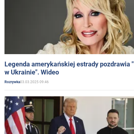
Legenda amerykańskiej estrady pozdrawia "br
w Ukrainie". Wideo
03.03.2025 09:46
Rozrywka