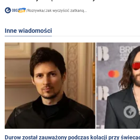
/
Rozrywka
/
Jak wyczyścić zatkaną...
Inne wiadomości
Durow został zauważony podczas kolacji przy świeca