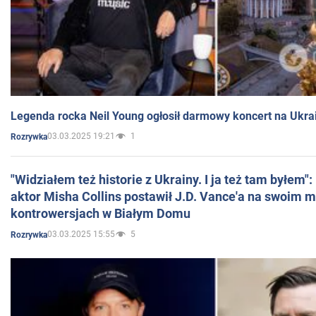
Legenda rocka Neil Young ogłosił darmowy koncert na Ukra
03.03.2025 19:21
1
Rozrywka
"Widziałem też historie z Ukrainy. I ja też tam byłem"
aktor Misha Collins postawił J.D. Vance'a na swoim m
kontrowersjach w Białym Domu
03.03.2025 15:55
5
Rozrywka