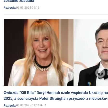
zostanie zbadana
03.03.2025 09:16
Rozrywka
Gwiazda "Kill Billa" Daryl Hannah czule wspierała Ukrainę 
2025, a scenarzysta Peter Straughan przyszedł z niebiesko-
03.03.2025 09:14
4
Rozrywka