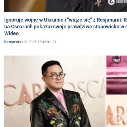
Ignoruje wojnę w Ukrainie i "wiąże się" z Rosjanami: 
na Oscarach pokazał swoje prawdziwe stanowisko w s
Wideo
03.03.2025 15:46
31
Rozrywka