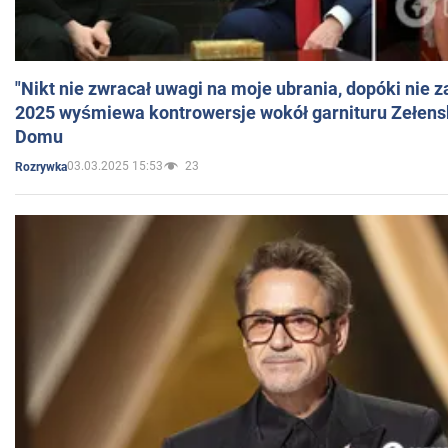
"Nikt nie zwracał uwagi na moje ubrania, dopóki nie z
2025 wyśmiewa kontrowersje wokół garnituru Zełens
Domu
03.03.2025 15:53
23
Rozrywka