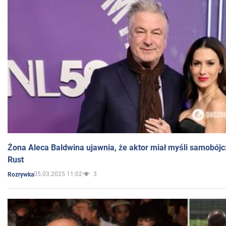
Żona Aleca Baldwina ujawnia, że aktor miał myśli samobójc
Rust
05.03.2025 11:02
3
Rozrywka