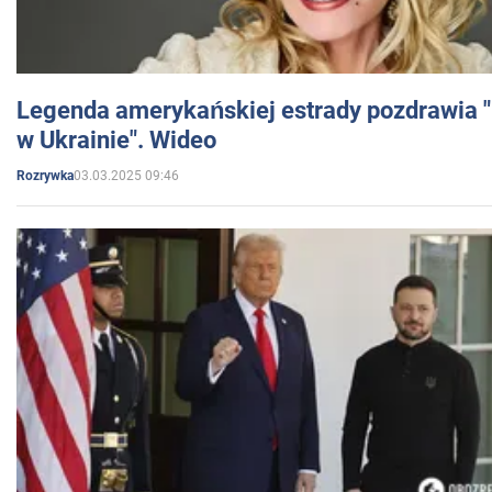
Legenda amerykańskiej estrady pozdrawia "br
w Ukrainie". Wideo
03.03.2025 09:46
Rozrywka