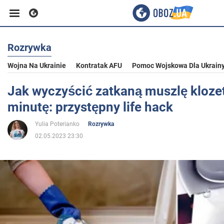
Rozrywka
Biznes
Wojna Na Ukrainie
Kontratak AFU
Pomoc Wojskowa Dla Ukrain
Sport
Jak wyczyścić zatkaną muszlę kloz
minutę: przystępny life hack
Rozrywka
Yulia Poterianko
Rozrywka
02.05.2023 23:30
Życie
Polityka
Społeczeństwo