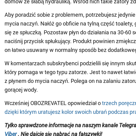
domów ze słabą hydrauliką. Wśród nich takie zatory zda
Aby poradzić sobie z problemem, potrzebujesz jedynie
mycia naczyń. Nałóż go obficie na tylną część toalety,
się ze spłuczką. Pozostaw płyn do działania na 30-60 
naciśnij przycisk spłukujący. Produkt powinien zmiękcz
on łatwo usuwany w normalny sposób bez dodatkoweg
W komentarzach subskrybenci podzielili się innym sku
który pomaga w tego typu zatorze. Jest to nawet łatwi
z płynem do mycia naczyń. Polega on na zalaniu zatoru
gorącej wody.
Wcześniej OBOZREVATEL opowiedział o
trzech poręcz
dzięki którym uratujesz kolor swoich ubrań podczas pr
Tylko sprawdzone informacje na naszym kanale Teleg
Viber
. Nie dajcie się nabrać na fałszywki!