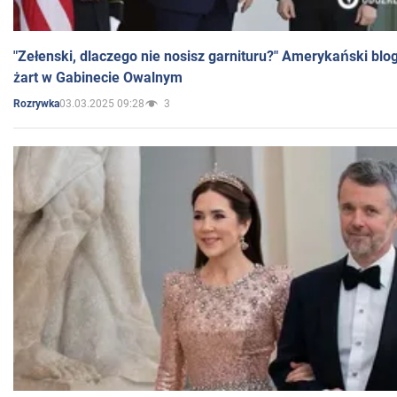
"Zełenski, dlaczego nie nosisz garnituru?" Amerykański blo
żart w Gabinecie Owalnym
03.03.2025 09:28
3
Rozrywka