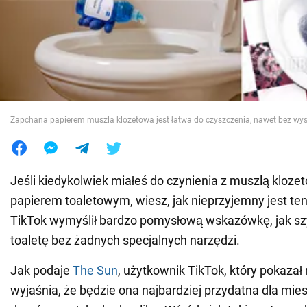
Wojna na Ukrainie
Świat
Jedzenie
Zapchana papierem muszla klozetowa jest łatwa do czyszczenia, nawet bez wys
Jeśli kiedykolwiek miałeś do czynienia z muszlą kloz
papierem toaletowym, wiesz, jak nieprzyjemny jest ten
TikTok wymyślił bardzo pomysłową wskazówkę, jak s
toaletę bez żadnych specjalnych narzędzi.
Jak podaje
The Sun
, użytkownik TikTok, który pokaza
wyjaśnia, że będzie ona najbardziej przydatna dla mi