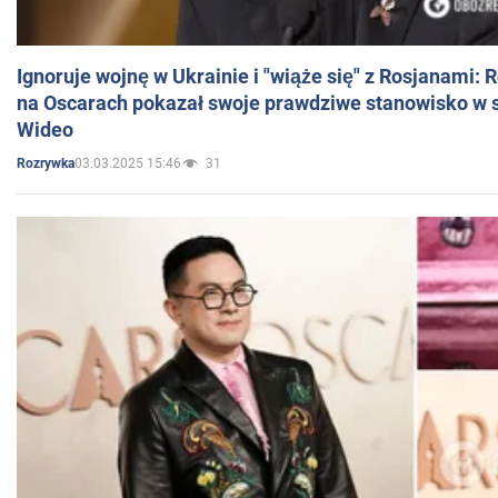
Ignoruje wojnę w Ukrainie i "wiąże się" z Rosjanami: 
na Oscarach pokazał swoje prawdziwe stanowisko w s
Wideo
03.03.2025 15:46
31
Rozrywka