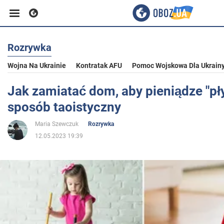
Rozrywka
Biznes
Wojna Na Ukrainie
Kontratak AFU
Pomoc Wojskowa Dla Ukrain
Sport
Jak zamiatać dom, aby pieniądze "pły
sposób taoistyczny
Rozrywka
Maria Szewczuk
Rozrywka
12.05.2023 19:39
Życie
Polityka
Społeczeństwo