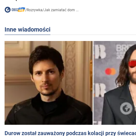
/
Rozrywka
/
Jak zamiatać dom ...
Inne wiadomości
Durow został zauważony podczas kolacji przy świeca