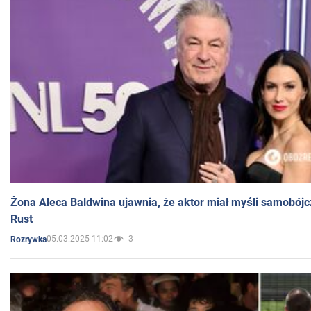
Żona Aleca Baldwina ujawnia, że aktor miał myśli samobójc
Rust
05.03.2025 11:02
3
Rozrywka