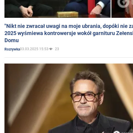
"Nikt nie zwracał uwagi na moje ubrania, dopóki nie z
2025 wyśmiewa kontrowersje wokół garnituru Zełens
Domu
03.03.2025 15:53
23
Rozrywka