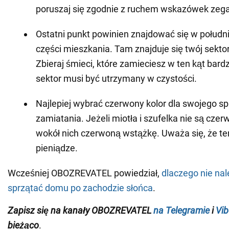
poruszaj się zgodnie z ruchem wskazówek zega
Ostatni punkt powinien znajdować się w połud
części mieszkania. Tam znajduje się twój sekto
Zbieraj śmieci, które zamieciesz w ten kąt bardz
sektor musi być utrzymany w czystości.
Najlepiej wybrać czerwony kolor dla swojego sp
zamiatania. Jeżeli miotła i szufelka nie są cze
wokół nich czerwoną wstążkę. Uważa się, że ten
pieniądze.
Wcześniej OBOZREVATEL powiedział,
dlaczego nie nal
sprzątać domu po zachodzie słońca
.
Zapisz się na kanały OBOZREVATEL
na Telegramie
i
Vib
bieżąco
.