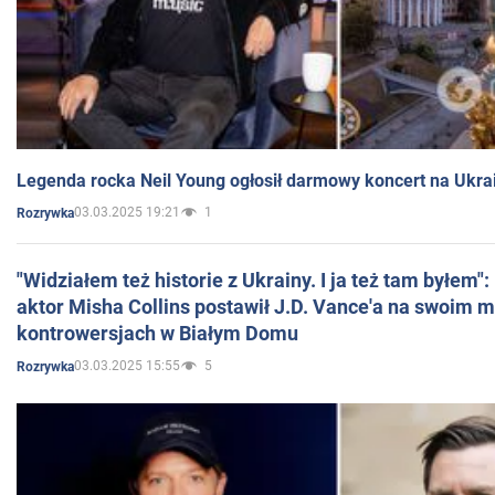
Legenda rocka Neil Young ogłosił darmowy koncert na Ukra
03.03.2025 19:21
1
Rozrywka
"Widziałem też historie z Ukrainy. I ja też tam byłem"
aktor Misha Collins postawił J.D. Vance'a na swoim m
kontrowersjach w Białym Domu
03.03.2025 15:55
5
Rozrywka