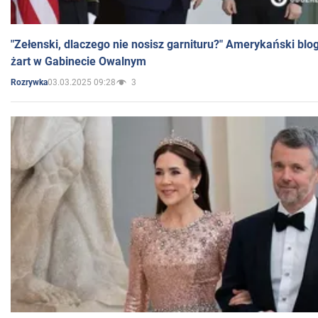
"Zełenski, dlaczego nie nosisz garnituru?" Amerykański blo
żart w Gabinecie Owalnym
03.03.2025 09:28
3
Rozrywka