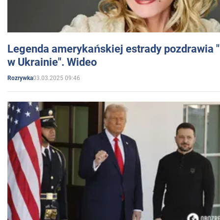
Legenda amerykańskiej estrady pozdrawia "br
w Ukrainie". Wideo
03.03.2025 09:46
Rozrywka