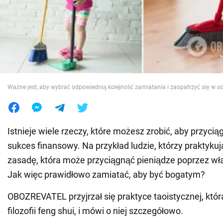
Wojna na Ukrainie
Świat
Jedzenie
Ważne jest, aby wybrać odpowiednią kolejność zamiatania i zaopatrzyć się w o
Istnieje wiele rzeczy, które możesz zrobić, aby przyci
sukces finansowy. Na przykład ludzie, którzy praktyku
zasadę, która może przyciągnąć pieniądze poprzez wł
Jak więc prawidłowo zamiatać, aby być bogatym?
OBOZREVATEL przyjrzał się praktyce taoistycznej, która
filozofii feng shui, i mówi o niej szczegółowo.