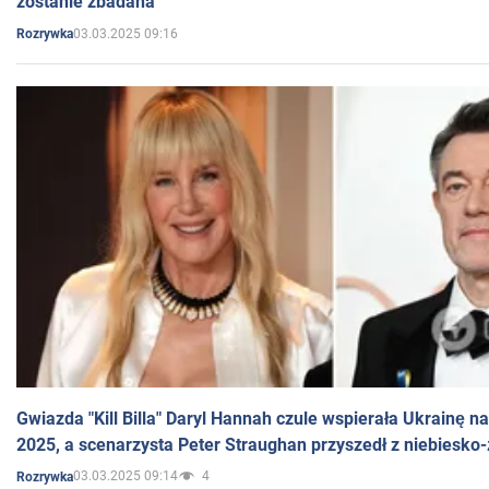
zostanie zbadana
03.03.2025 09:16
Rozrywka
Gwiazda "Kill Billa" Daryl Hannah czule wspierała Ukrainę 
2025, a scenarzysta Peter Straughan przyszedł z niebiesko-
03.03.2025 09:14
4
Rozrywka