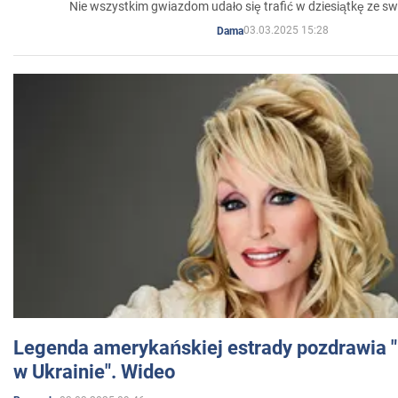
Nie wszystkim gwiazdom udało się trafić w dziesiątkę ze sw
03.03.2025 15:28
Dama
Legenda amerykańskiej estrady pozdrawia "br
w Ukrainie". Wideo