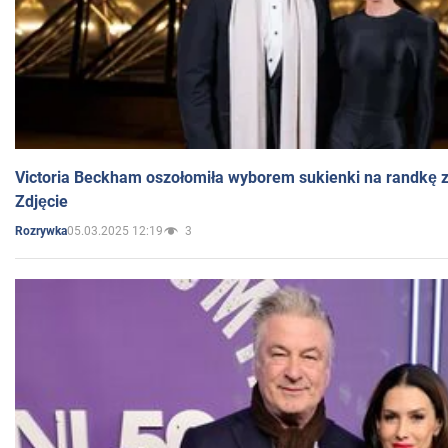
Victoria Beckham oszołomiła wyborem sukienki na randkę
Zdjęcie
05.03.2025 12:19
3
Rozrywka