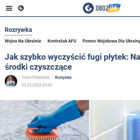
Rozrywka
Biznes
Wojna Na Ukrainie
Kontratak AFU
Pomoc Wojskowa Dla Ukrain
Sport
Jak szybko wyczyścić fugi płytek: Na
środki czyszczące
Rozrywka
Yulia Poterianko
Rozrywka
02.05.2023 23:30
Życie
Polityka
Społeczeństwo