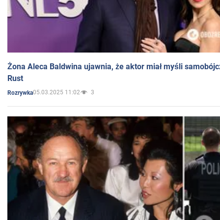
Żona Aleca Baldwina ujawnia, że aktor miał myśli samobójc
Rust
05.03.2025 11:02
3
Rozrywka