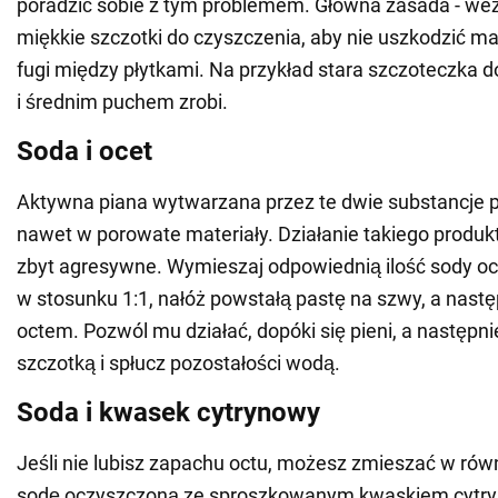
poradzić sobie z tym problemem. Główna zasada - weź 
miękkie szczotki do czyszczenia, aby nie uszkodzić mat
fugi między płytkami. Na przykład stara szczoteczka 
i średnim puchem zrobi.
Soda i ocet
Aktywna piana wytwarzana przez te dwie substancje p
nawet w porowate materiały. Działanie takiego produkt
zbyt agresywne. Wymieszaj odpowiednią ilość sody o
w stosunku 1:1, nałóż powstałą pastę na szwy, a następ
octem. Pozwól mu działać, dopóki się pieni, a następn
szczotką i spłucz pozostałości wodą.
Soda i kwasek cytrynowy
Jeśli nie lubisz zapachu octu, możesz zmieszać w rów
sodę oczyszczoną ze sproszkowanym kwaskiem cytr