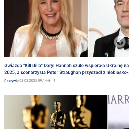
Gwiazda "Kill Billa" Daryl Hannah czule wspierała Ukrainę 
2025, a scenarzysta Peter Straughan przyszedł z niebiesko-
03.03.2025 09:14
4
Rozrywka