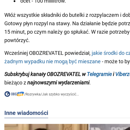
ocet - 100 mililitrów.
Włóż wszystkie składniki do butelki z rozpylaczem i d
Gotowy płyn rozpyl na stawy. Na działanie będzie potr
15 minut, po czym należy go spłukać. W razie potrzeb
powtórzyć.
Wcześniej OBOZREVATEL powiedział,
jakie środki do 
żadnym wypadku nie mogą być mieszane
- może to by
Subskrybuj kanały OBOZREVATEL w
Telegramie
i
Viberz
bieżąco z
najnowszymi wydarzeniami
.
/
Rozrywka
/
Jak szybko wyczyścić...
Inne wiadomości