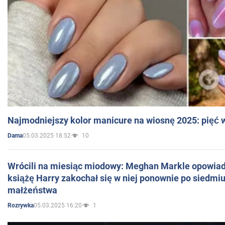
Najmodniejszy kolor manicure na wiosnę 2025: pięć
05.03.2025 18:52
10
Dama
Wrócili na miesiąc miodowy: Meghan Markle opowiada
książę Harry zakochał się w niej ponownie po siedmiu
małżeństwa
05.03.2025 16:20
1
Rozrywka