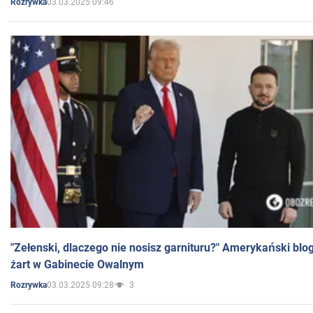
03.03.2025 09:46
Rozrywka
"Zełenski, dlaczego nie nosisz garnituru?" Amerykański blo
żart w Gabinecie Owalnym
03.03.2025 09:28
3
Rozrywka