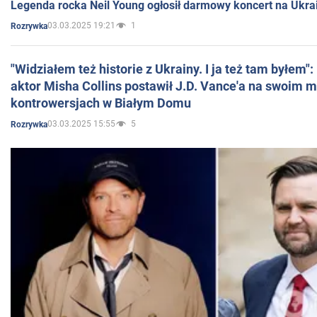
Legenda rocka Neil Young ogłosił darmowy koncert na Ukra
03.03.2025 19:21
1
Rozrywka
"Widziałem też historie z Ukrainy. I ja też tam byłem"
aktor Misha Collins postawił J.D. Vance'a na swoim m
kontrowersjach w Białym Domu
03.03.2025 15:55
5
Rozrywka