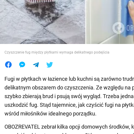
Wojna na Ukrainie
Świat
Jedzenie
Czyszczenie fug między płytkami wymaga delikatnego podejścia
Fugi w płytkach w łazience lub kuchni są zarówno trudn
delikatnym obszarem do czyszczenia. Ze względu na p
szybko zbierają brud i psują swój wygląd. Trzeba jedn
uszkodzić fug. Stąd tajemnice, jak czyścić fugi na płyt
wśród miłośników idealnego porządku.
OBOZREVATEL zebrał kilka opcji domowych środków, 