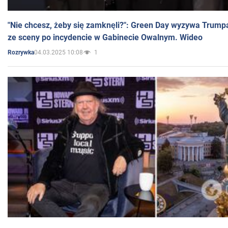
"Nie chcesz, żeby się zamknęli?": Green Day wyzywa Trump
ze sceny po incydencie w Gabinecie Owalnym. Wideo
04.03.2025 10:08
1
Rozrywka