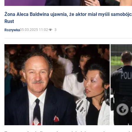
Żona Aleca Baldwina ujawnia, że aktor miał myśli samobójc
Rust
05.03.2025 11:02
3
Rozrywka