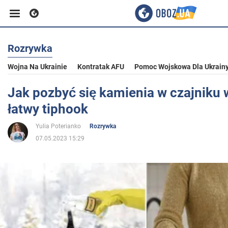
Rozrywka
Biznes
Wojna Na Ukrainie
Kontratak AFU
Pomoc Wojskowa Dla Ukrain
Sport
Jak pozbyć się kamienia w czajniku 
łatwy tiphook
Rozrywka
Yulia Poterianko
Rozrywka
07.05.2023 15:29
Życie
Polityka
Społeczeństwo