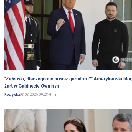
"Zełenski, dlaczego nie nosisz garnituru?" Amerykański blo
żart w Gabinecie Owalnym
03.03.2025 09:28
3
Rozrywka