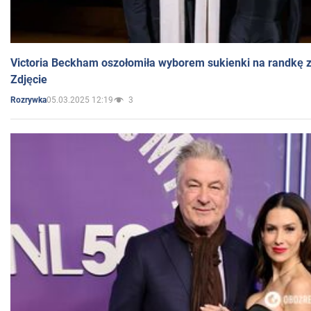
Victoria Beckham oszołomiła wyborem sukienki na randkę
Zdjęcie
05.03.2025 12:19
3
Rozrywka