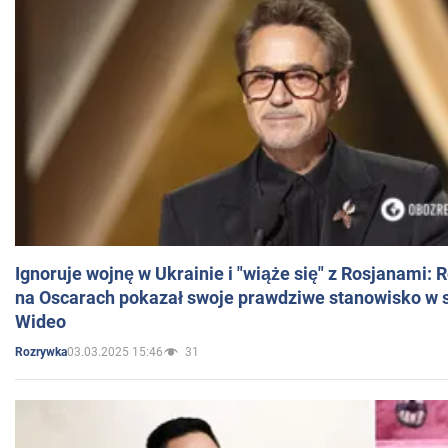
Ignoruje wojnę w Ukrainie i "wiąże się" z Rosjanami: 
na Oscarach pokazał swoje prawdziwe stanowisko w s
Wideo
03.03.2025 15:46
31
Rozrywka