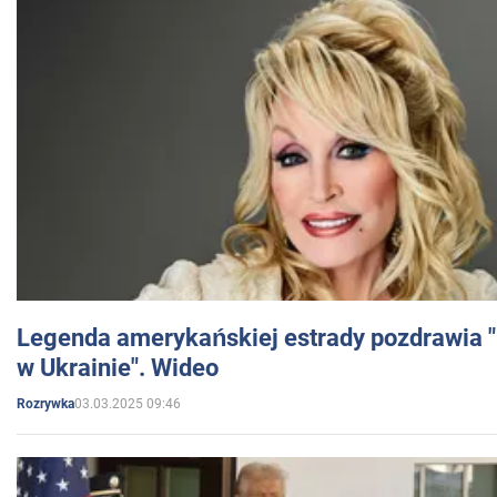
Legenda amerykańskiej estrady pozdrawia "br
w Ukrainie". Wideo
03.03.2025 09:46
Rozrywka