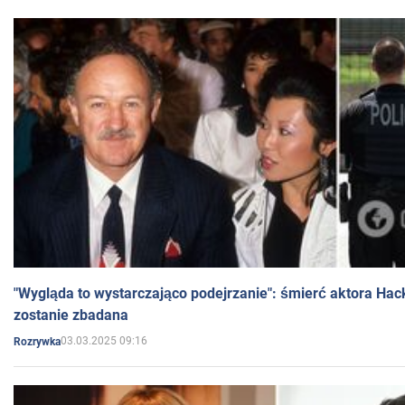
"Wygląda to wystarczająco podejrzanie": śmierć aktora Hac
zostanie zbadana
03.03.2025 09:16
Rozrywka