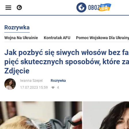
Rozrywka
Biznes
Wojna Na Ukrainie
Kontratak AFU
Pomoc Wojskowa Dla Ukrain
Sport
Jak pozbyć się siwych włosów bez f
pięć skutecznych sposobów, które z
Rozrywka
Zdjęcie
Iwanna Szepel
Rozrywka
Życie
17.07.2023 15:59
4
Polityka
Społeczeństwo