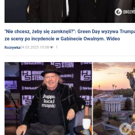
"Nie chcesz, żeby się zamknęli?": Green Day wyzywa Trump
ze sceny po incydencie w Gabinecie Owalnym. Wideo
04.03.2025 10:08
1
Rozrywka