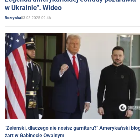
w Ukrainie". Wideo
03.03.2025 09:46
Rozrywka
"Zełenski, dlaczego nie nosisz garnituru?" Amerykański blo
żart w Gabinecie Owalnym