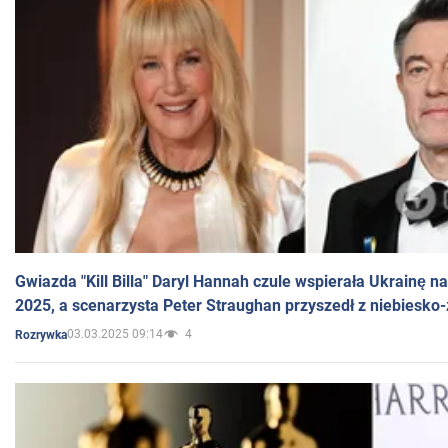
Gwiazda "Kill Billa" Daryl Hannah czule wspierała Ukrainę 
2025, a scenarzysta Peter Straughan przyszedł z niebiesko-
03.03.2025 09:14
4
Rozrywka