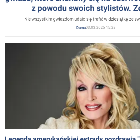
z powodu swoich stylistów. Z
Nie wszystkim gwiazdom udało się trafić w dziesiątkę ze sw
03.03.2025 15:28
Dama
Legenda amerykańskiej estrady pozdrawia "br