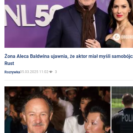
Żona Aleca Baldwina ujawnia, że aktor miał myśli samobójc
Rust
05.03.2025 11:02
3
Rozrywka