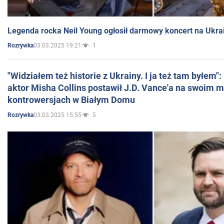
Legenda rocka Neil Young ogłosił darmowy koncert na Ukra
03.03.2025 19:21
1
Rozrywka
"Widziałem też historie z Ukrainy. I ja też tam byłem"
aktor Misha Collins postawił J.D. Vance'a na swoim m
kontrowersjach w Białym Domu
03.03.2025 15:55
5
Rozrywka