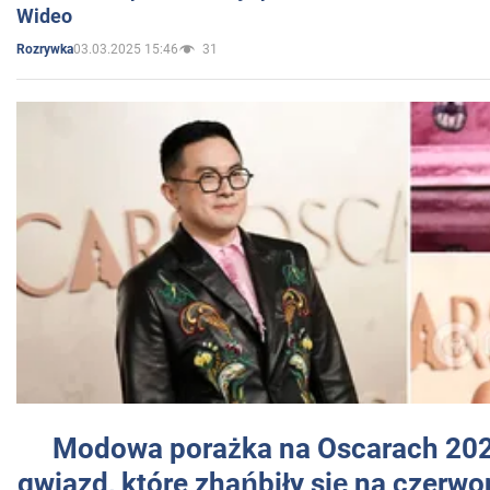
Wideo
03.03.2025 15:46
31
Rozrywka
Modowa porażka na Oscarach 202
gwiazd, które zhańbiły się na czer