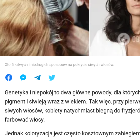
Wojna na Ukrainie
Świat
Jedzenie
Oto 5 łatwych i niedrogich sposobów na pokrycie siwych włosów.
Genetyka i niepokój to dwa główne powody, dla któryc
pigment i siwieją wraz z wiekiem. Tak więc, przy pie
siwych włosów, kobiety natychmiast biegną do fryzjer
farbować włosy.
Jednak koloryzacja jest często kosztownym zabiegiem