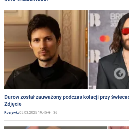
Durow został zauważony podczas kolacji przy świeca
Zdjęcie
05.03.2025 19:45
36
Rozrywka