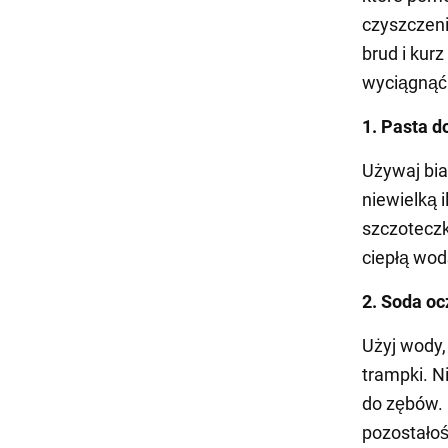
czyszczeni
brud i kurz
wyciągnąć 
1. Pasta d
Używaj bia
niewielką 
szczotecz
ciepłą wo
2. Soda o
Użyj wody,
trampki. N
do zębów. 
pozostało