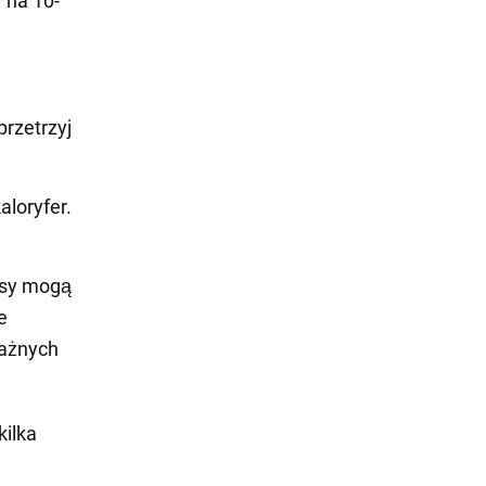
 na 10-
przetrzyj
aloryfer.
rsy mogą
e
ważnych
kilka