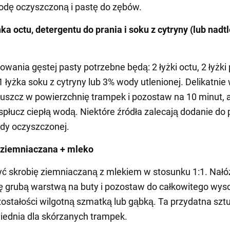
odę oczyszczoną i pastę do zębów.
ka octu, detergentu do prania i soku z cytryny (lub nadt
owania gęstej pasty potrzebne będą: 2 łyżki octu, 2 łyżki
1 łyżka soku z cytryny lub 3% wody utlenionej. Delikatnie 
łuszcz w powierzchnię trampek i pozostaw na 10 minut, 
spłucz ciepłą wodą. Niektóre źródła zalecają dodanie do 
ody oczyszczonej.
a ziemniaczana + mleko
ć skrobię ziemniaczaną z mlekiem w stosunku 1:1. Nałó
 grubą warstwą na buty i pozostaw do całkowitego wysc
zostałości wilgotną szmatką lub gąbką. Ta przydatna szt
iednia dla skórzanych trampek.