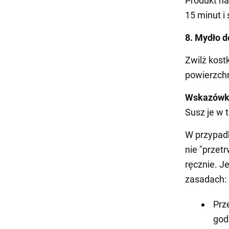
Produkt na
15 minut i 
8. Mydło d
Zwilż kost
powierzchn
Wskazówk
Susz je w 
W przypa
nie "przetr
ręcznie. J
zasadach:
Prz
god