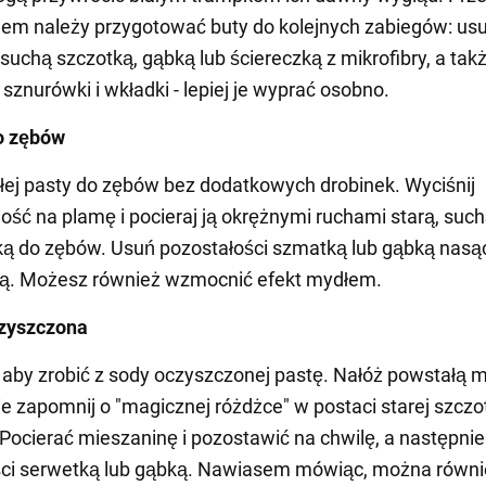
em należy przygotować buty do kolejnych zabiegów: us
 suchą szczotką, gąbką lub ściereczką z mikrofibry, a tak
sznurówki i wkładki - lepiej je wyprać osobno.
o zębów
łej pasty do zębów bez dodatkowych drobinek. Wyciśnij
ilość na plamę i pocieraj ją okrężnymi ruchami starą, suc
ką do zębów. Usuń pozostałości szmatką lub gąbką nas
dą. Możesz również wzmocnić efekt mydłem.
czyszczona
 aby zrobić z sody oczyszczonej pastę. Nałóż powstałą 
ie zapomnij o "magicznej różdżce" w postaci starej szczo
Pocierać mieszaninę i pozostawić na chwilę, a następni
ści serwetką lub gąbką. Nawiasem mówiąc, można równi