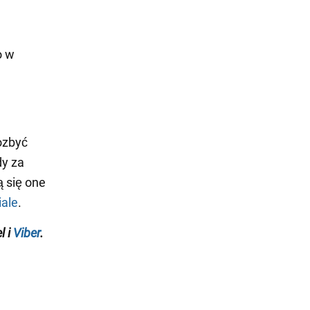
o w
ozbyć
dy za
 się one
ale
.
l i
Viber
.