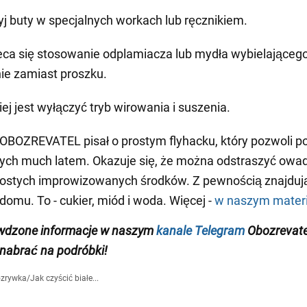
j buty w specjalnych workach lub ręcznikiem.
eca się stosowanie odplamiacza lub mydła wybielająceg
nie zamiast proszku.
iej jest wyłączyć tryb wirowania i suszenia.
OBOZREVATEL pisał o prostym flyhacku, który pozwoli p
ących much latem. Okazuje się, że można odstraszyć owa
ostych improwizowanych środków. Z pewnością znajdują
omu. To - cukier, miód i woda. Więcej -
w naszym materi
awdzone informacje w naszym
kanale Telegram
Obozrevate
ę nabrać na podróbki!
zrywka
/
Jak czyścić białe...