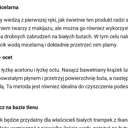
icelarna
 wiedzą z pierwszej ręki, jak świetnie ten produkt radzi 
iem twarzy z makijażu, ale można go również wykorzys
a drobnych zabrudzeń na białych butach. W tym celu nal
cik wodą micelarną i dokładnie przetrzeć nim plamy.
+ ocet
łyżkę acetonu i łyżkę octu. Nasącz bawełniany krążek lu
owstałym płynem i przetrzyj powierzchnię buta, a nastę
ą. Ta metoda jest również idealna do czyszczenia pode
cz na bazie tlenu
k będzie przydatny dla właścicieli białych trampek z tkan