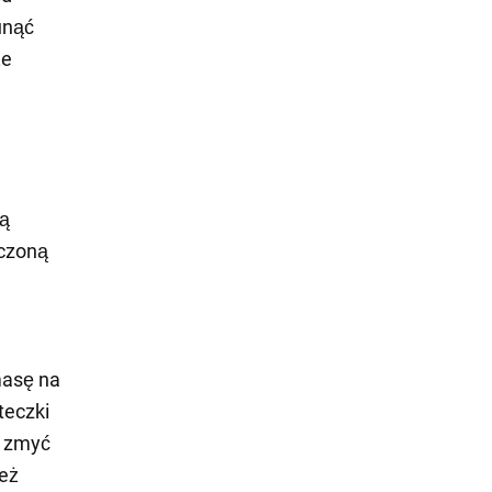
unąć
że
hą
ączoną
masę na
teczki
e zmyć
eż