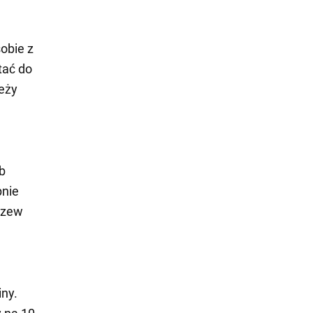
sobie z
tać do
eży
b
pnie
szew
iny.