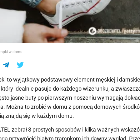
e
rampki w domu
pki to wyjątkowy podstawowy element męskiej i damskie
 który idealnie pasuje do każdego wizerunku, a zwłaszcz
ęsto jasne buty po pierwszym noszeniu wymagają dokła
ia. Można to zrobić w domu z pomocą domowych środków
ią znajdą się w każdym domu.
EL zebrał 8 prostych sposobów i kilka ważnych wskaz
ogą przywrócić białym trampkom ich dawny wygląd. Prz