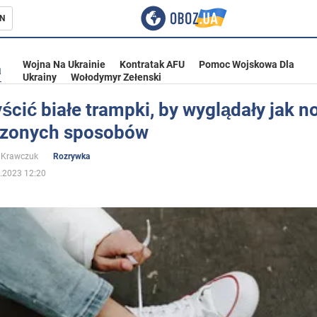
N
Wojna Na Ukrainie
Kontratak AFU
Pomoc Wojskowa Dla
a
Ukrainy
Wołodymyr Zełenski
ścić białe trampki, by wyglądały jak n
zonych sposobów
ka
 Krawczuk
Rozrywka
.2023 12:20
eństwo
a Ukrainie