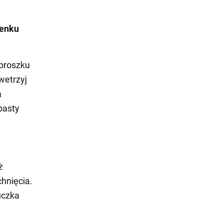
lenku
 proszku
wetrzyj
a
pasty
ż
hnięcia.
uczka