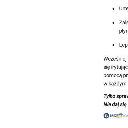
Umy
Zal
pły
Lep
Wcześniej 
się irytuj
pomocą pr
w każdym d
Tylko spr
Nie daj si
/
Ro