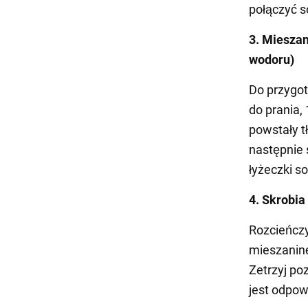
połączyć s
3. Mieszan
wodoru)
Do przygot
do prania, 
powstały t
następnie 
łyżeczki s
4. Skrobi
Rozcieńczy
mieszaninę
Zetrzyj po
jest odpow