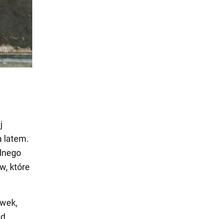
j
a latem.
dnego
, które
ówek,
ed