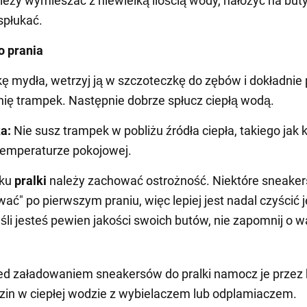
leży wymieszać z niewielką ilością wody, nałożyć na buty
spłukać.
o prania
kę mydła, wetrzyj ją w szczoteczkę do zębów i dokładnie 
ię trampek. Następnie dobrze spłucz ciepłą wodą.
a:
Nie susz trampek w pobliżu źródła ciepła, takiego jak k
temperaturze pokojowej.
dku
pralki
należy zachować ostrożność. Niektóre sneake
wać" po pierwszym praniu, więc lepiej jest nadal czyścić j
eśli jesteś pewien jakości swoich butów, nie zapomnij o 
ed załadowaniem sneakersów do pralki namocz je przez 
zin w ciepłej wodzie z wybielaczem lub odplamiaczem.