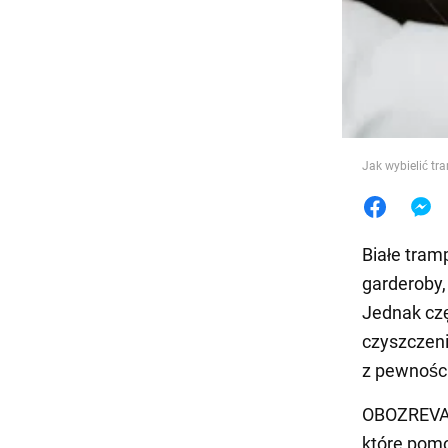
Jedzeni
Jak wybielić t
Białe tram
garderoby,
Jednak cz
czyszczen
z pewnośc
OBOZREVAT
które pom