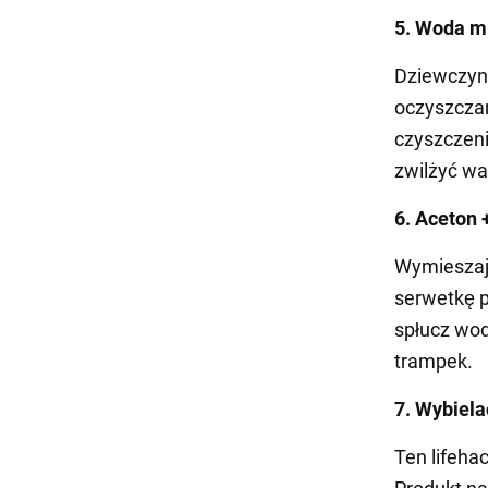
5. Woda m
Dziewczyny
oczyszczan
czyszczeni
zwilżyć wa
6. Aceton 
Wymieszaj 
serwetkę p
spłucz wod
trampek.
7. Wybiela
Ten lifehac