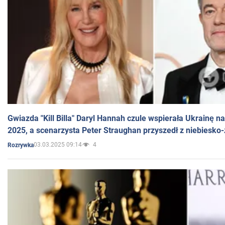
Gwiazda "Kill Billa" Daryl Hannah czule wspierała Ukrainę 
2025, a scenarzysta Peter Straughan przyszedł z niebiesko-
03.03.2025 09:14
4
Rozrywka