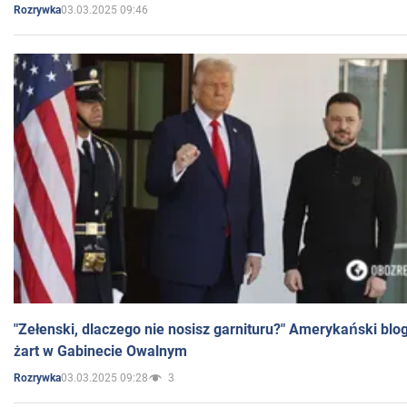
03.03.2025 09:46
Rozrywka
"Zełenski, dlaczego nie nosisz garnituru?" Amerykański blo
żart w Gabinecie Owalnym
03.03.2025 09:28
3
Rozrywka