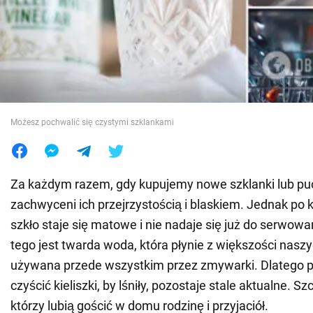
Wojna na Ukrainie
Świat
Jedzenie
Możesz pochwalić się czystymi szklankami
Za każdym razem, gdy kupujemy nowe szklanki lub pu
zachwyceni ich przejrzystością i blaskiem. Jednak po 
szkło staje się matowe i nie nadaje się już do serwo
tego jest twarda woda, która płynie z większości naszy
używana przede wszystkim przez zmywarki. Dlatego pyt
czyścić kieliszki, by lśniły, pozostaje stale aktualne. Sz
którzy lubią gościć w domu rodzinę i przyjaciół.