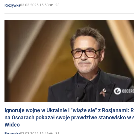
03.03.2025 15:53
23
Rozrywka
Ignoruje wojnę w Ukrainie i "wiąże się" z Rosjanami: 
na Oscarach pokazał swoje prawdziwe stanowisko w s
Wideo
03.03.2025 15:46
31
Rozrywka