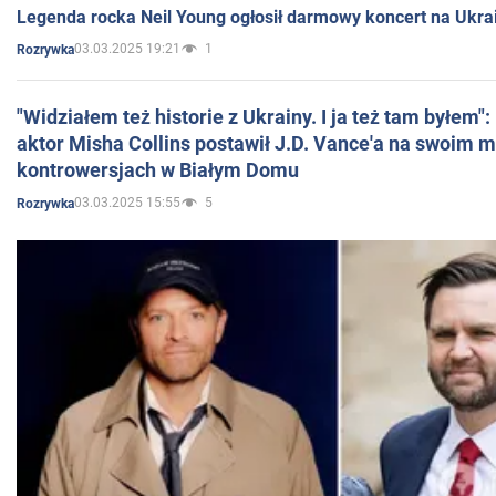
Legenda rocka Neil Young ogłosił darmowy koncert na Ukra
03.03.2025 19:21
1
Rozrywka
"Widziałem też historie z Ukrainy. I ja też tam byłem"
aktor Misha Collins postawił J.D. Vance'a na swoim m
kontrowersjach w Białym Domu
03.03.2025 15:55
5
Rozrywka