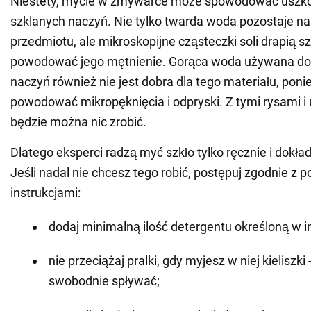
Niestety, mycie w zmywarce może spowodować uszk
szklanych naczyń. Nie tylko twarda woda pozostaje na
przedmiotu, ale mikroskopijne cząsteczki soli drapią s
powodować jego mętnienie. Gorąca woda używana do 
naczyń również nie jest dobra dla tego materiału, po
powodować mikropęknięcia i odpryski. Z tymi rysami i
będzie można nic zrobić.
Dlatego eksperci radzą myć szkło tylko ręcznie i dokład
Jeśli nadal nie chcesz tego robić, postępuj zgodnie z 
instrukcjami:
dodaj minimalną ilość detergentu określoną w in
nie przeciążaj pralki, gdy myjesz w niej kieliszk
swobodnie spływać;