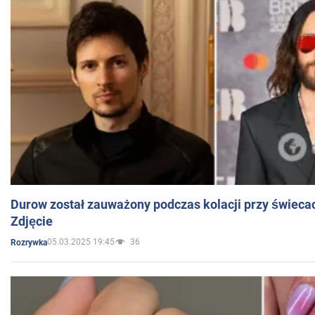
Durow został zauważony podczas kolacji przy świeca
Zdjęcie
05.03.2025 19:45
36
Rozrywka