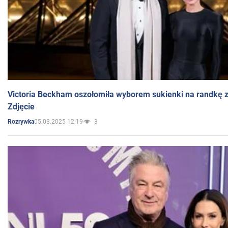
Victoria Beckham oszołomiła wyborem sukienki na randkę
Zdjęcie
05.03.2025 12:19
3
Rozrywka