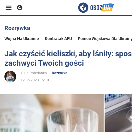
Rozrywka
Biznes
Wojna Na Ukrainie
Kontratak AFU
Pomoc Wojskowa Dla Ukrain
Sport
Jak czyścić kieliszki, aby lśniły: spo
zachwyci Twoich gości
Rozrywka
Yulia Poterianko
Rozrywka
12.05.2023 15:10
Życie
Polityka
Społeczeństwo