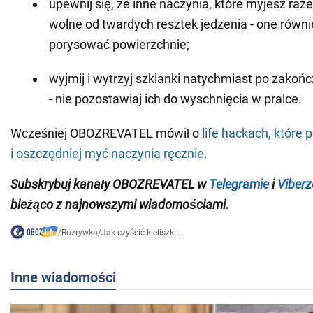
upewnij się, że inne naczynia, które myjesz raz
wolne od twardych resztek jedzenia - one równ
porysować powierzchnie;
wyjmij i wytrzyj szklanki natychmiast po zakoń
- nie pozostawiaj ich do wyschnięcia w pralce.
Wcześniej OBOZREVATEL mówił o
life hackach, które 
i oszczędniej myć naczynia ręcznie.
Subskrybuj kanały OBOZREVATEL w
Telegramie
i
Viberz
bieżąco z najnowszymi wiadomościami.
/
Rozrywka
/
Jak czyścić kieliszki ...
Inne wiadomości