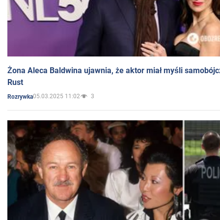
Żona Aleca Baldwina ujawnia, że aktor miał myśli samobójc
Rust
05.03.2025 11:02
3
Rozrywka