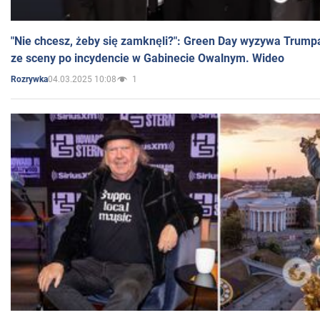
"Nie chcesz, żeby się zamknęli?": Green Day wyzywa Trump
ze sceny po incydencie w Gabinecie Owalnym. Wideo
04.03.2025 10:08
1
Rozrywka