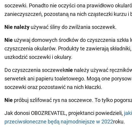
soczewki. Ponadto nie oczyści ona prawidłowo okular
zanieczyszczeń, pozostaną na nich cząsteczki kurzu i b
Nie należy
używać śliny do zwilżania soczewek.
Nie
używaj domowych środków do czyszczenia szkła l
czyszczenia okularów. Produkty te zawierają składniki
uszkodzić soczewki i okulary.
Do czyszczenia soczewek
nie
należy używać ręcznikó
serwetek ani papieru toaletowego. Mogą one porysow
soczewki oraz pozostawić na nich kłaczki.
Nie
próbuj szlifować rys na soczewce. To tylko pogorsz
Jak donosi OBOZREVATEL, projektanci powiedzieli,
jak
przeciwsłoneczne będą najmodniejsze w 2022
roku.