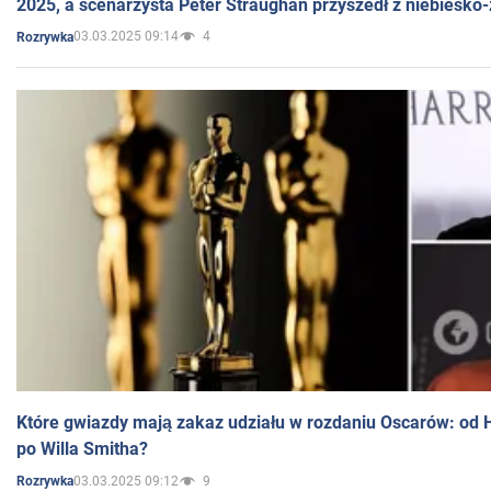
2025, a scenarzysta Peter Straughan przyszedł z niebiesko-
03.03.2025 09:14
4
Rozrywka
Które gwiazdy mają zakaz udziału w rozdaniu Oscarów: od 
po Willa Smitha?
03.03.2025 09:12
9
Rozrywka