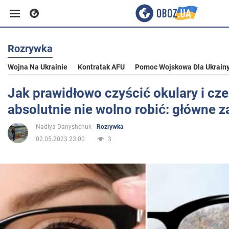
Rozrywka
Biznes
Wojna Na Ukrainie
Kontratak AFU
Pomoc Wojskowa Dla Ukrain
Sport
Jak prawidłowo czyścić okulary i cz
absolutnie nie wolno robić: główne 
Rozrywka
Nadiya Danyshchuk
Rozrywka
02.05.2023 23:00
3
Życie
Polityka
Społeczeństwo