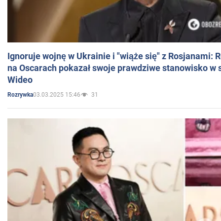
Ignoruje wojnę w Ukrainie i "wiąże się" z Rosjanami: 
na Oscarach pokazał swoje prawdziwe stanowisko w s
Wideo
03.03.2025 15:46
31
Rozrywka