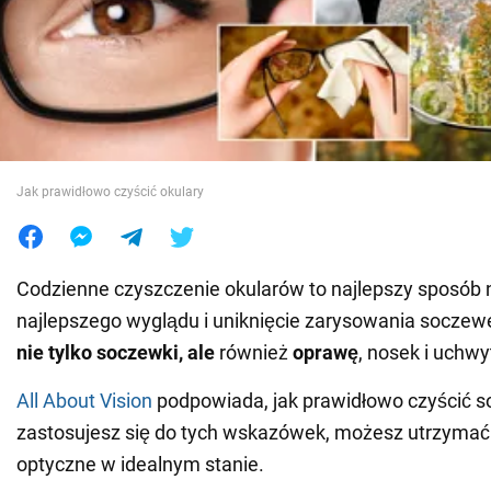
Wojna na Ukrainie
Świat
Jedzenie
Jak prawidłowo czyścić okulary
Codzienne czyszczenie okularów to najlepszy sposób 
najlepszego wyglądu i uniknięcie zarysowania soczew
nie tylko soczewki, ale
również
oprawę
, nosek i uchwy
All About Vision
podpowiada, jak prawidłowo czyścić so
zastosujesz się do tych wskazówek, możesz utrzymać
optyczne w idealnym stanie.