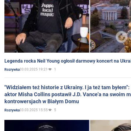
Legenda rocka Neil Young ogłosił darmowy koncert na Ukra
03.03.2025 19:21
1
Rozrywka
"Widziałem też historie z Ukrainy. I ja też tam byłem"
aktor Misha Collins postawił J.D. Vance'a na swoim m
kontrowersjach w Białym Domu
03.03.2025 15:55
5
Rozrywka