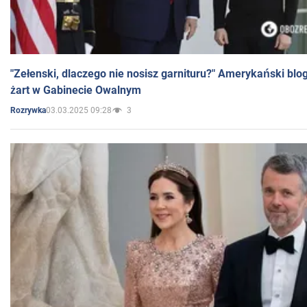
"Zełenski, dlaczego nie nosisz garnituru?" Amerykański blo
żart w Gabinecie Owalnym
03.03.2025 09:28
3
Rozrywka