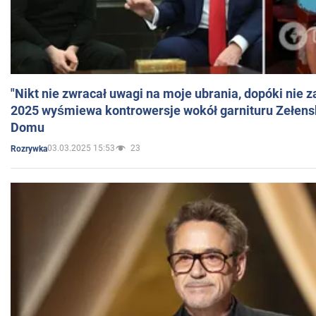
"Nikt nie zwracał uwagi na moje ubrania, dopóki nie z
2025 wyśmiewa kontrowersje wokół garnituru Zełens
Domu
03.03.2025 15:53
23
Rozrywka