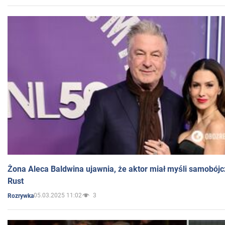
Żona Aleca Baldwina ujawnia, że aktor miał myśli samobójc
Rust
05.03.2025 11:02
3
Rozrywka