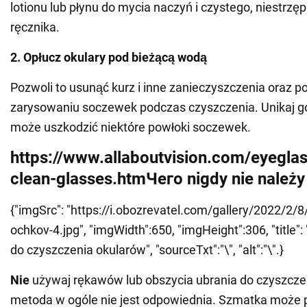
lotionu lub płynu do mycia naczyń i czystego, niestrzę
ręcznika.
2. Opłucz okulary pod bieżącą wodą
Pozwoli to usunąć kurz i inne zanieczyszczenia oraz 
zarysowaniu soczewek podczas czyszczenia. Unikaj go
może uszkodzić niektóre powłoki soczewek.
https://www.allaboutvision.com/eyegla
clean-glasses.htmЧего nigdy nie należy
{"imgSrc": "https://i.obozrevatel.com/gallery/2022/2/8/
ochkov-4.jpg", "imgWidth":650, "imgHeight":306, "title"
do czyszczenia okularów", "sourceTxt":"\", "alt":"\".}
Nie
używaj rękawów lub obszycia ubrania do czyszcze
metoda w ogóle nie jest odpowiednia. Szmatka może