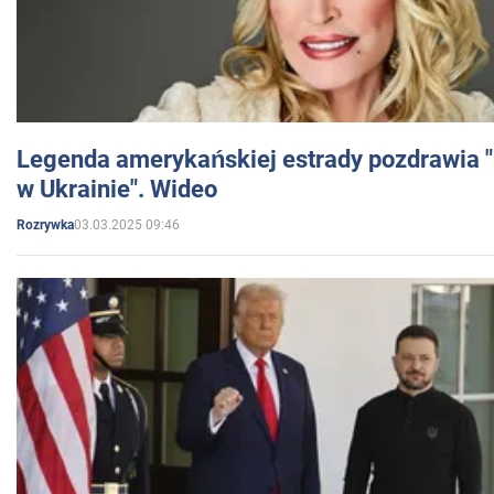
Legenda amerykańskiej estrady pozdrawia "br
w Ukrainie". Wideo
03.03.2025 09:46
Rozrywka