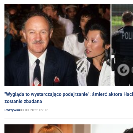
"Wygląda to wystarczająco podejrzanie": śmierć aktora Hac
zostanie zbadana
03.03.2025 09:16
Rozrywka