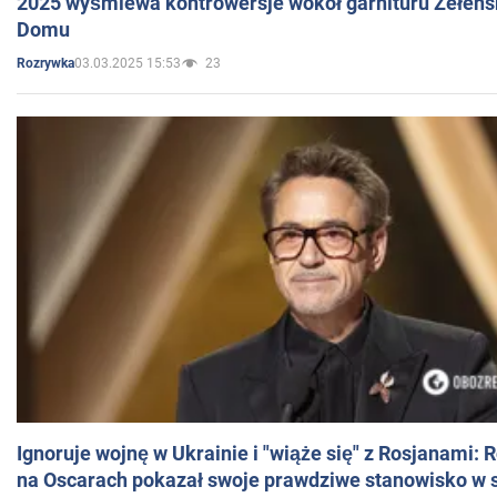
2025 wyśmiewa kontrowersje wokół garnituru Zełens
Domu
03.03.2025 15:53
23
Rozrywka
Ignoruje wojnę w Ukrainie i "wiąże się" z Rosjanami: 
na Oscarach pokazał swoje prawdziwe stanowisko w s