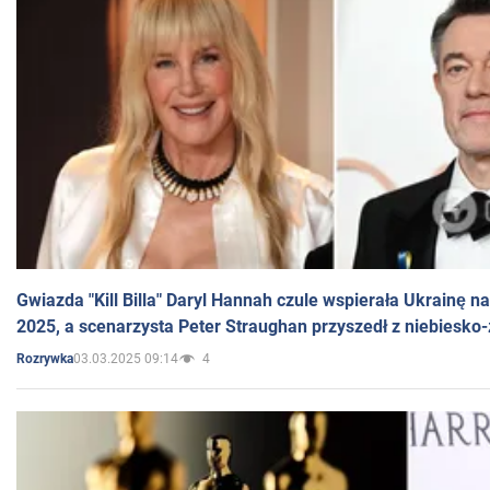
Gwiazda "Kill Billa" Daryl Hannah czule wspierała Ukrainę 
2025, a scenarzysta Peter Straughan przyszedł z niebiesko-
03.03.2025 09:14
4
Rozrywka