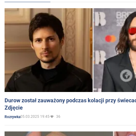
Durow został zauważony podczas kolacji przy świeca
Zdjęcie
05.03.2025 19:45
36
Rozrywka