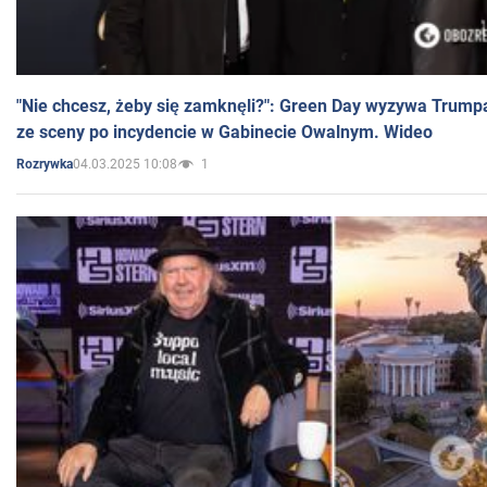
"Nie chcesz, żeby się zamknęli?": Green Day wyzywa Trump
ze sceny po incydencie w Gabinecie Owalnym. Wideo
04.03.2025 10:08
1
Rozrywka