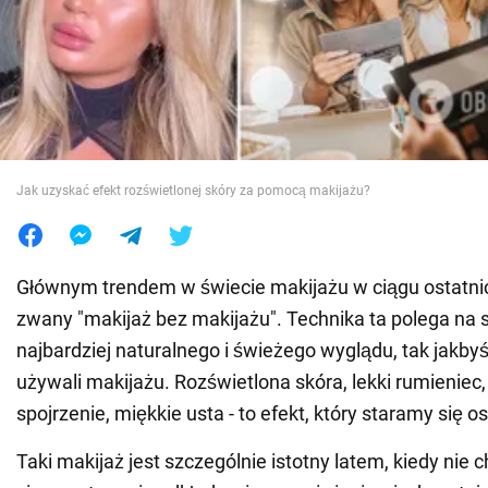
Wojna na Ukrainie
Świat
Jedzenie
Jak uzyskać efekt rozświetlonej skóry za pomocą makijażu?
Głównym trendem w świecie makijażu w ciągu ostatnich 
zwany "makijaż bez makijażu". Technika ta polega na 
najbardziej naturalnego i świeżego wyglądu, tak jakby
używali makijażu. Rozświetlona skóra, lekki rumieniec,
spojrzenie, miękkie usta - to efekt, który staramy się o
Taki makijaż jest szczególnie istotny latem, kiedy nie