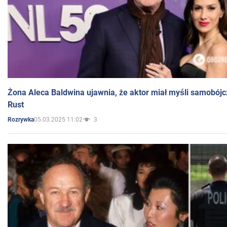
Żona Aleca Baldwina ujawnia, że aktor miał myśli samobójc
Rust
05.03.2025 11:02
3
Rozrywka