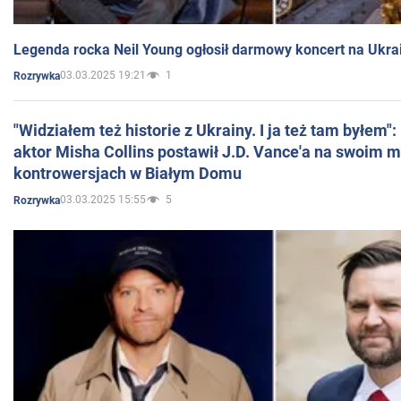
Legenda rocka Neil Young ogłosił darmowy koncert na Ukra
03.03.2025 19:21
1
Rozrywka
"Widziałem też historie z Ukrainy. I ja też tam byłem"
aktor Misha Collins postawił J.D. Vance'a na swoim m
kontrowersjach w Białym Domu
03.03.2025 15:55
5
Rozrywka