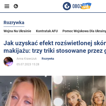
Rozrywka
Biznes
Wojna Na Ukrainie
Kontratak AFU
Pomoc Wojskowa Dla Ukrain
Sport
Jak uzyskać efekt rozświetlonej skó
makijażu: trzy triki stosowane przez
Rozrywka
Anna Krawczuk
Rozrywka
05.07.2023 15:28
Życie
Polityka
Społeczeństwo