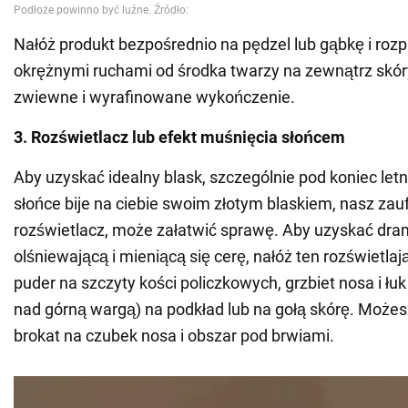
Nałóż produkt bezpośrednio na pędzel lub gąbkę i roz
okrężnymi ruchami od środka twarzy na zewnątrz skór
zwiewne i wyrafinowane wykończenie.
3. Rozświetlacz lub efekt muśnięcia słońcem
Aby uzyskać idealny blask, szczególnie pod koniec letn
słońce bije na ciebie swoim złotym blaskiem, nasz zauf
rozświetlacz, może załatwić sprawę. Aby uzyskać dra
olśniewającą i mieniącą się cerę, nałóż ten rozświetlaj
puder na szczyty kości policzkowych, grzbiet nosa i łu
nad górną wargą) na podkład lub na gołą skórę. Może
brokat na czubek nosa i obszar pod brwiami.