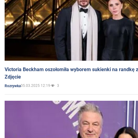
Victoria Beckham oszołomiła wyborem sukienki na randkę
Zdjęcie
05.03.2025 12:19
3
Rozrywka