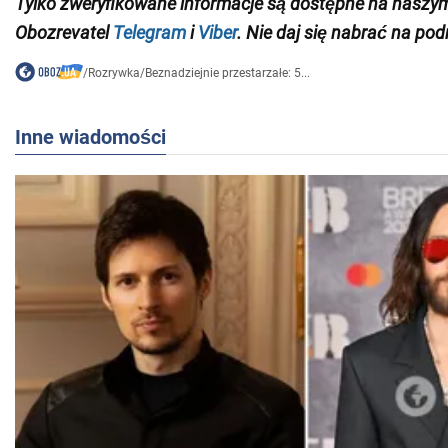
Tylko zweryfikowane informacje są dostępne na naszy
Obozrevatel
Telegram
i
Viber
. Nie daj się nabrać na pod
/
Rozrywka
/
Beznadziejnie przestarzałe: 5...
Inne wiadomości