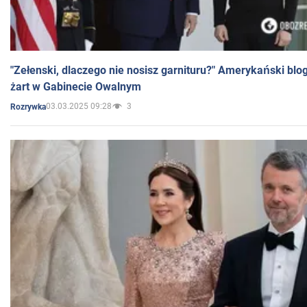
"Zełenski, dlaczego nie nosisz garnituru?" Amerykański blo
żart w Gabinecie Owalnym
03.03.2025 09:28
3
Rozrywka