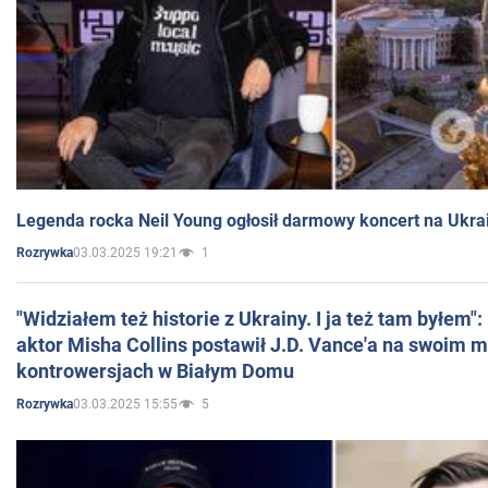
Legenda rocka Neil Young ogłosił darmowy koncert na Ukra
03.03.2025 19:21
1
Rozrywka
"Widziałem też historie z Ukrainy. I ja też tam byłem"
aktor Misha Collins postawił J.D. Vance'a na swoim m
kontrowersjach w Białym Domu
03.03.2025 15:55
5
Rozrywka