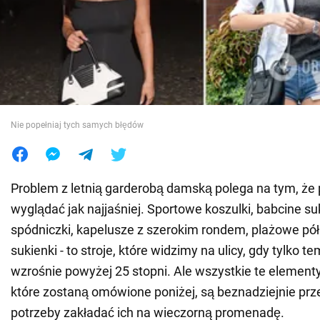
Wojna na Ukrainie
Świat
Jedzenie
Nie popełniaj tych samych błędów
Problem z letnią garderobą damską polega na tym, że p
wyglądać jak najjaśniej. Sportowe koszulki, babcine suk
spódniczki, kapelusze z szerokim rondem, plażowe pó
sukienki - to stroje, które widzimy na ulicy, gdy tylko t
wzrośnie powyżej 25 stopni. Ale wszystkie te elementy 
które zostaną omówione poniżej, są beznadziejnie prz
potrzeby zakładać ich na wieczorną promenadę.