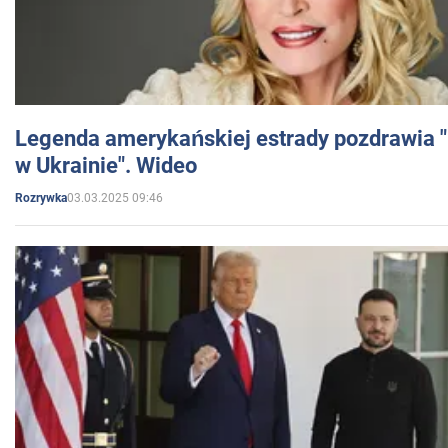
Legenda amerykańskiej estrady pozdrawia "br
w Ukrainie". Wideo
03.03.2025 09:46
Rozrywka