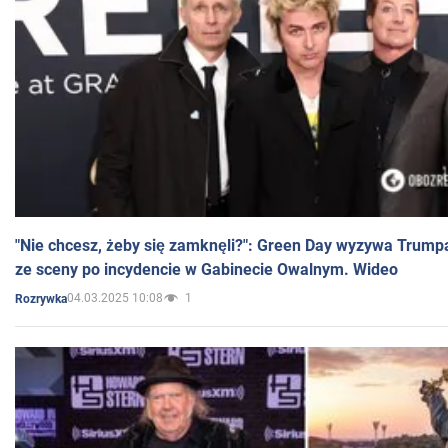
"Nie chcesz, żeby się zamknęli?": Green Day wyzywa Trump
ze sceny po incydencie w Gabinecie Owalnym. Wideo
04.03.2025 10:08
1
Rozrywka