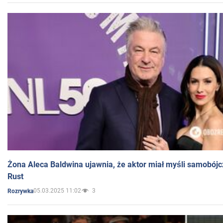
Żona Aleca Baldwina ujawnia, że aktor miał myśli samobójc
Rust
05.03.2025 11:02
3
Rozrywka