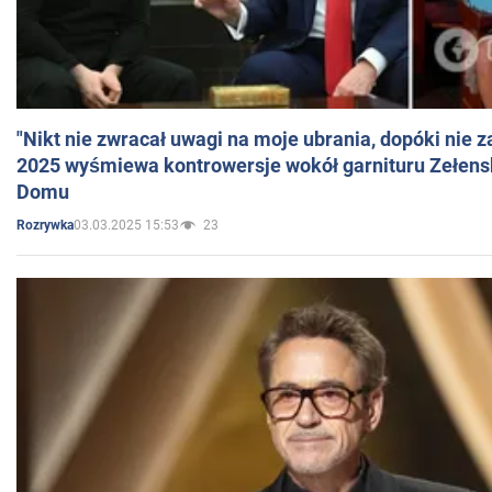
"Nikt nie zwracał uwagi na moje ubrania, dopóki nie z
2025 wyśmiewa kontrowersje wokół garnituru Zełens
Domu
03.03.2025 15:53
23
Rozrywka