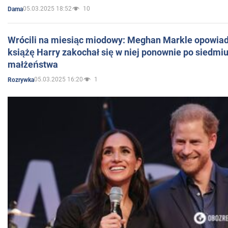
05.03.2025 18:52
10
Dama
Wrócili na miesiąc miodowy: Meghan Markle opowiada
książę Harry zakochał się w niej ponownie po siedmiu
małżeństwa
05.03.2025 16:20
1
Rozrywka