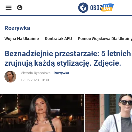
Rozrywka
Biznes
Wojna Na Ukrainie
Kontratak AFU
Pomoc Wojskowa Dla Ukrain
Sport
Beznadziejnie przestarzałe: 5 letnich
zrujnują każdą stylizację. Zdjęcie.
Rozrywka
Victoria Ryapolova
Rozrywka
17.06.2023 10:30
Życie
Polityka
Społeczeństwo