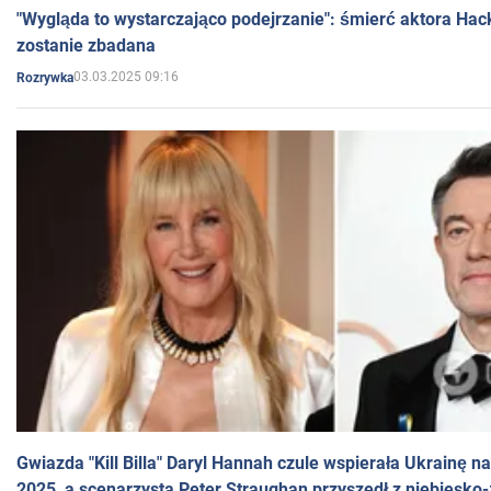
"Wygląda to wystarczająco podejrzanie": śmierć aktora Hac
zostanie zbadana
03.03.2025 09:16
Rozrywka
Gwiazda "Kill Billa" Daryl Hannah czule wspierała Ukrainę 
2025, a scenarzysta Peter Straughan przyszedł z niebiesko-