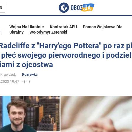
N
Wojna Na Ukrainie
Kontratak AFU
Pomoc Wojskowa Dla
a
Ukrainy
Wołodymyr Zełenski
Radcliffe z "Harry'ego Pottera" po raz 
 płeć swojego pierworodnego i podzieli
ka
iami z ojcostwa
 Krawczuk
Rozrywka
.2023 19:47
3
eństwo
a Ukrainie