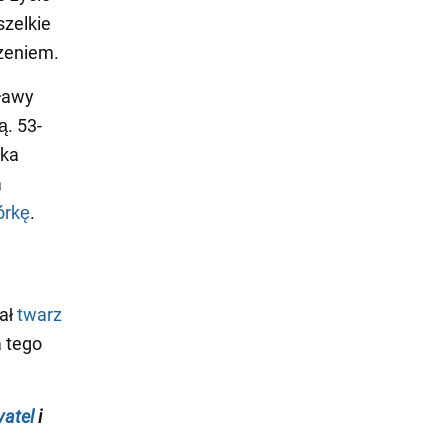
szelkie
zeniem.
sławy
. 53-
tka
a
órkę
.
zał
twarz
a tego
atel
i