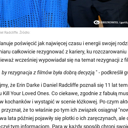
lanuje poświęcić jak najwięcej czasu i energii swojej rodzi
iaru całkowicie rezygnować z kariery, ku rozczarowaniu
ieważ wcześniej wypowiadał się na temat rezygnacji z f
, by rezygnacja z filmów była dobrą decyzją
" - podkreślił 
y, że Erin Darke i Daniel Radcliffe poznali się 11 lat te
mu Kill Your Loved Ones. Co ciekawe, zgodnie z fabułą musi
ę w kochanków i wystąpić w scenie łóżkowej. Po czym akt
e przyznał, że to właśnie po tym ich związek osiągnął "no
a lata później pojawiły się plotki o ich zaręczynach, ale 
eczył tym informacjom. Para w każdy sposób chroni swoj