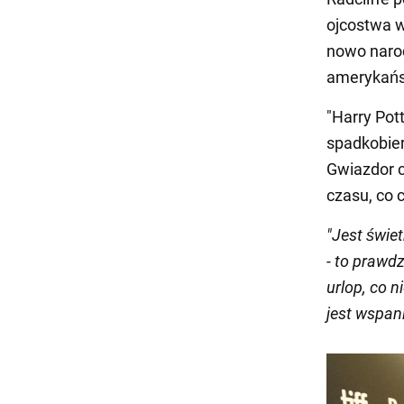
ojcostwa 
nowo narod
amerykańsk
"Harry Pot
spadkobier
Gwiazdor c
czasu, co 
"Jest świet
- to prawd
urlop, co 
jest wspan