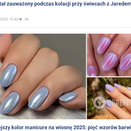
ał zauważony podczas kolacji przy świecach z Jaredem
.2025 19:45
36
jszy kolor manicure na wiosnę 2025: pięć wzorów barw