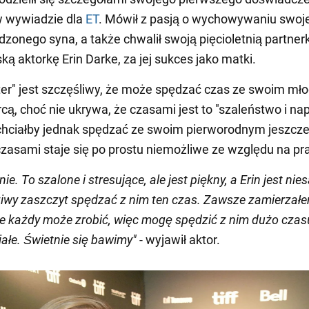
w wywiadzie dla
ET
. Mówił z pasją o wychowywaniu swoj
zonego syna, a także chwalił swoją pięcioletnią partner
ą aktorkę Erin Darke, za jej sukces jako matki.
ter" jest szczęśliwy, że może spędzać czas ze swoim m
cą, choć nie ukrywa, że czasami jest to "szaleństwo i nap
hciałby jednak spędzać ze swoim pierworodnym jeszcze
czasami staje się po prostu niemożliwe ze względu na pr
nie. To szalone i stresujące, ale jest piękny, a Erin jest ni
ziwy zaszczyt spędzać z nim ten czas. Zawsze zamierzał
nie każdy może zrobić, więc mogę spędzić z nim dużo czasu
iałe. Świetnie się bawimy"
- wyjawił aktor.