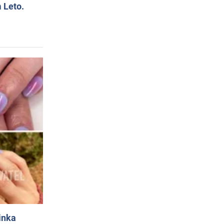
 Leto.
inka