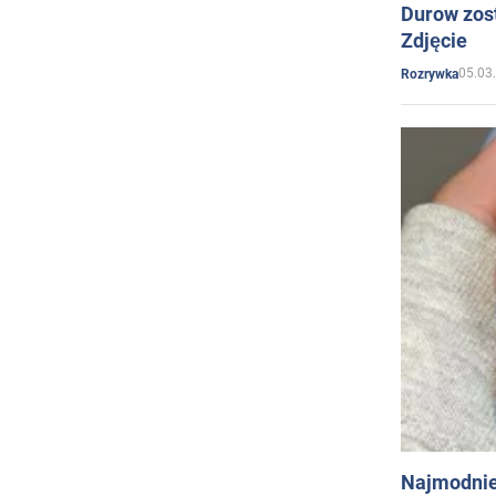
Durow zost
Zdjęcie
05.03
Rozrywka
Najmodnie