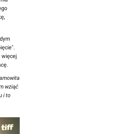
ego
kę,
łodym
ięcie".
 więcej
acę.
esamowita
em wziąć
 i to