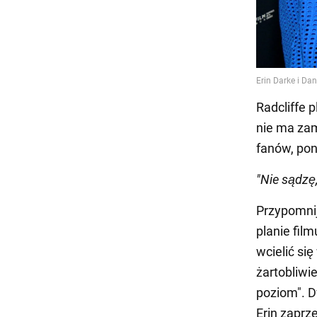
Radcliffe p
nie ma zam
fanów, pon
"Nie sądzę
Przypomnijm
planie fil
wcielić si
żartobliwi
poziom". Dw
Erin zaprz