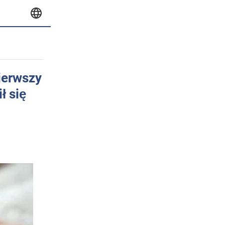
pierwszy
ł się