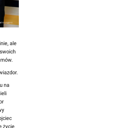
nie, ale
 swoich
ilmów.
gwiazdor.
mu na
eli
or
wy
ojciec
e życie