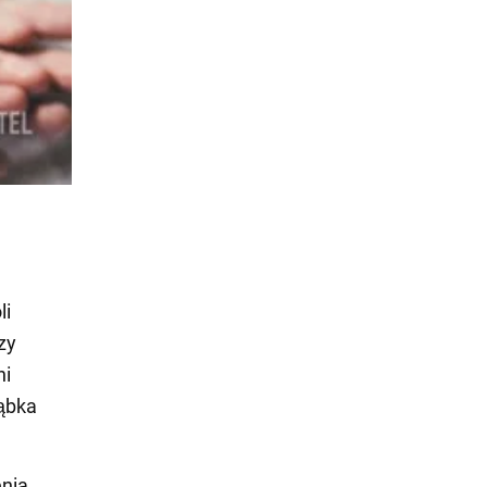
li
zy
ni
rąbka
enia