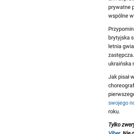
prywatne p
wspólne wy
Przypomina
brytyjska 
letnia gwi
zastępcza
ukraińska 
Jak pisał 
choreogra
pierwszego
swojego n
roku.
Tylko
zwer
Viber
. Nie