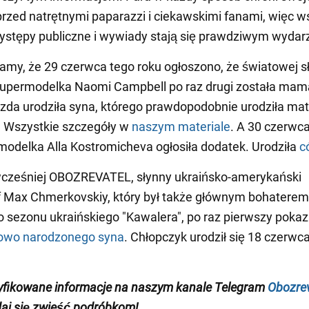
rzed natrętnymi paparazzi i ciekawskimi fanami, więc w
stępy publiczne i wywiady stają się prawdziwym wydar
my, że 29 czerwca tego roku ogłoszono, że światowej 
supermodelka Naomi Campbell po raz drugi została mamą
azda urodziła syna, którego prawdopodobnie urodziła ma
. Wszystkie szczegóły w
naszym materiale
. A 30 czerwc
modelka Alla Kostromicheva ogłosiła dodatek. Urodziła
c
wcześniej OBOZREVATEL, słynny ukraińsko-amerykański
f Max Chmerkovskiy, który był także głównym bohaterem
 sezonu ukraińskiego "Kawalera", po raz pierwszy poka
owo narodzonego syna
. Chłopczyk urodził się 18 czerwc
yfikowane informacje na naszym kanale Telegram
Obozrev
 daj się zwieść podróbkom!