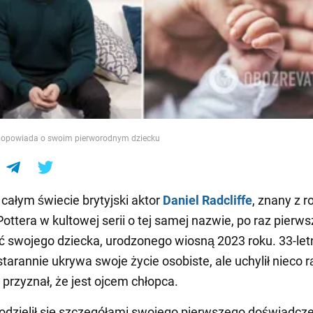
e
fe opowiada o swoim pierworodnym dziecku
całym świecie brytyjski aktor
Daniel Radcliffe
, znany z ro
Pottera w kultowej serii o tej samej nazwie, po raz pierws
eć swojego dziecka, urodzonego wiosną 2023 roku. 33-let
starannie ukrywa swoje życie osobiste, ale uchylił nieco 
 przyznał, że jest ojcem chłopca.
podzielił się szczegółami swojego pierwszego doświadcz