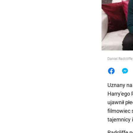
Jedzeni
Daniel Radclif
Uznany na 
Harry'ego 
ujawnił pł
filmowiec 
tajemnicy i
Radcliffe 