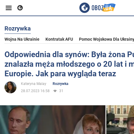
Rozrywka
Biznes
Wojna Na Ukrainie
Kontratak AFU
Pomoc Wojskowa Dla Ukrain
Sport
Odpowiednia dla synów: Była żona P
znalazła męża młodszego o 20 lat i m
Rozrywka
Europie. Jak para wygląda teraz
Kateryna Malay
Rozrywka
Życie
28.07.2023 16:58
31
Polityka
Społeczeństwo