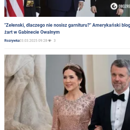
"Zełenski, dlaczego nie nosisz garnituru?" Amerykański blo
żart w Gabinecie Owalnym
03.03.2025 09:28
3
Rozrywka