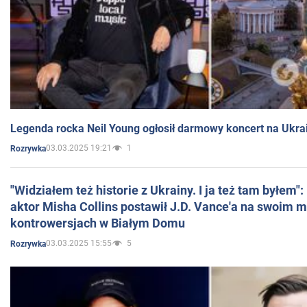
Legenda rocka Neil Young ogłosił darmowy koncert na Ukra
03.03.2025 19:21
1
Rozrywka
"Widziałem też historie z Ukrainy. I ja też tam byłem"
aktor Misha Collins postawił J.D. Vance'a na swoim m
kontrowersjach w Białym Domu
03.03.2025 15:55
5
Rozrywka