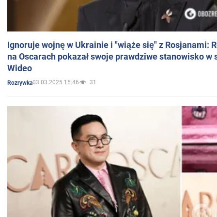
Ignoruje wojnę w Ukrainie i "wiąże się" z Rosjanami: 
na Oscarach pokazał swoje prawdziwe stanowisko w s
Wideo
03.03.2025 15:46
31
Rozrywka