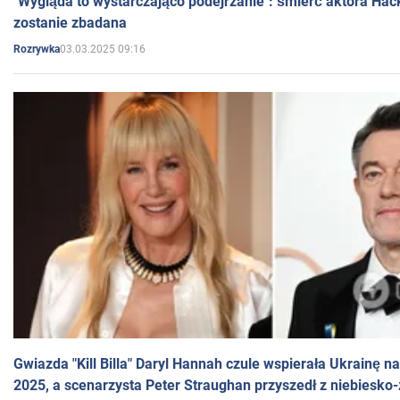
"Wygląda to wystarczająco podejrzanie": śmierć aktora Hac
zostanie zbadana
03.03.2025 09:16
Rozrywka
Gwiazda "Kill Billa" Daryl Hannah czule wspierała Ukrainę 
2025, a scenarzysta Peter Straughan przyszedł z niebiesko-