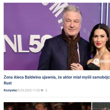
Żona Aleca Baldwina ujawnia, że aktor miał myśli samobójc
Rust
05.03.2025 11:02
3
Rozrywka