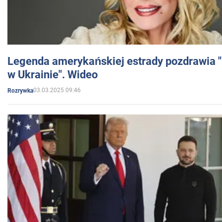
Legenda amerykańskiej estrady pozdrawia "br
w Ukrainie". Wideo
03.03.2025 09:46
Rozrywka