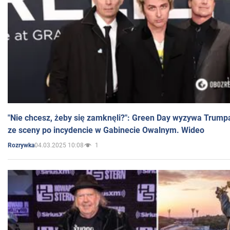
"Nie chcesz, żeby się zamknęli?": Green Day wyzywa Trump
ze sceny po incydencie w Gabinecie Owalnym. Wideo
04.03.2025 10:08
1
Rozrywka