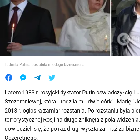
Wojna na Ukrainie
Świat
Jedzenie
Ludmiła Putina poślubiła młodego biznesmena
Latem 1983 r. rosyjski dyktator Putin oświadczył się L
Szczerbniewej, która urodziła mu dwie córki - Marię i J
2013 r. ogłosiła zamiar rozstania. Po rozstaniu była p
terrorystycznej Rosji na długo zniknęła z pola widzenia
dowiedzieli się, że po raz drugi wyszła za mąż za biz
Oczeretnego.