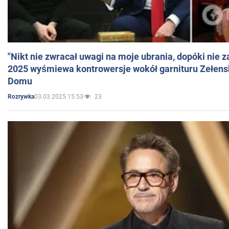
"Nikt nie zwracał uwagi na moje ubrania, dopóki nie z
2025 wyśmiewa kontrowersje wokół garnituru Zełens
Domu
03.03.2025 15:53
23
Rozrywka