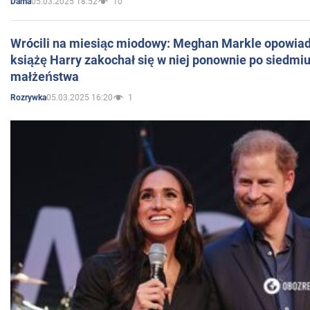
05.03.2025 18:52
10
Dama
Wrócili na miesiąc miodowy: Meghan Markle opowiada
książę Harry zakochał się w niej ponownie po siedmiu
małżeństwa
05.03.2025 16:20
1
Rozrywka