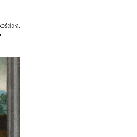
kościoła.
o