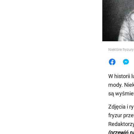
Jedzeni
Niektóre fryzur
W historii 
mody. Niek
są wyśmie
Zdjęcia i 
fryzur prz
Redaktorz
(przewiń n