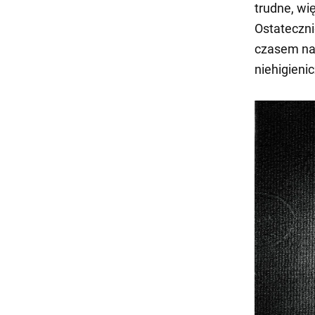
trudne, wi
Ostateczni
czasem naw
niehigienic