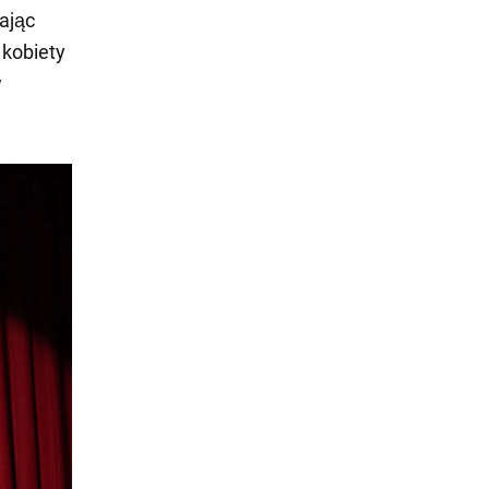
ając
 kobiety
w