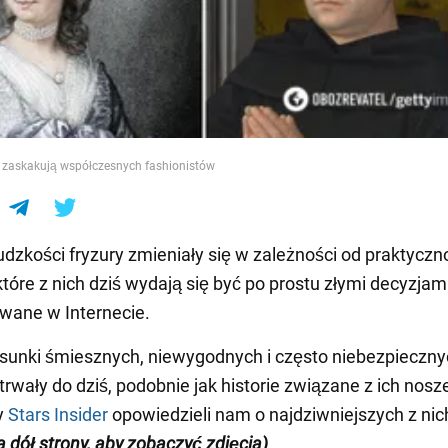
e
y zaskakują współczesnych fashionistów
ludzkości fryzury zmieniały się w zależności od praktyczno
tóre z nich dziś wydają się być po prostu złymi decyzjami
wane w Internecie.
rysunki śmiesznych, niewygodnych i często niebezpieczn
etrwały do dziś, podobnie jak historie związane z ich nos
y
Stars Insider
opowiedzieli nam o najdziwniejszych z nic
a dół strony, aby zobaczyć zdjęcia)
.