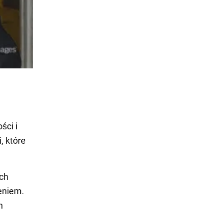
ści i
, które
ych
zeniem.
h