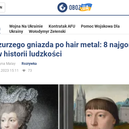
N
Wojna Na Ukrainie
Kontratak AFU
Pomoc Wojskowa Dla
a
Ukrainy
Wołodymyr Zełenski
urzego gniazda po hair metal: 8 najg
w historii ludzkości
ka
yna Malay
Rozrywka
.2023 15:11
73
eństwo
a Ukrainie