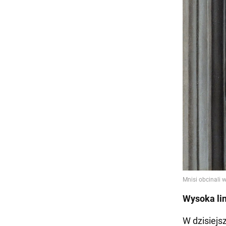
Wysoka li
W dzisiejs