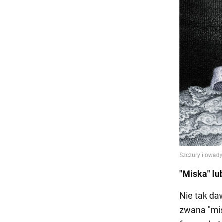
"Miska" lu
Nie tak da
zwana "misk