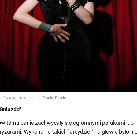
 Gniazdo"
ów temu panie zachwycały się ogromnymi perukami lub
ryzurami. Wykonanie takich "arcydzieł" na głowie było n