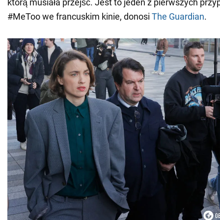
którą musiała przejść. Jest to jeden z pierwszych prz
#MeToo we francuskim kinie, donosi
The Guardian
.