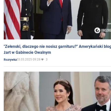
"Zełenski, dlaczego nie nosisz garnituru?" Amerykański blo
żart w Gabinecie Owalnym
03.03.2025 09:28
3
Rozrywka