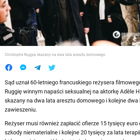
Wojna na Ukrainie
Świat
Jedzenie
Christophe Ruggia skazany na dwa lata aresztu domowego
Sąd uznał 60-letniego francuskiego reżysera filmoweg
Ruggię winnym napaści seksualnej na aktorkę Adèle H
skazany na dwa lata aresztu domowego i kolejne dwa 
zawieszeniu.
Reżyser musi również zapłacić ofierze 15 tysięcy eur
szkody niematerialne i kolejne 20 tysięcy za lata terapi