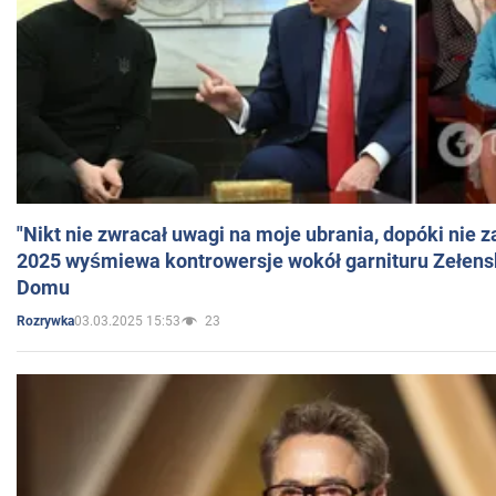
"Nikt nie zwracał uwagi na moje ubrania, dopóki nie z
2025 wyśmiewa kontrowersje wokół garnituru Zełens
Domu
03.03.2025 15:53
23
Rozrywka