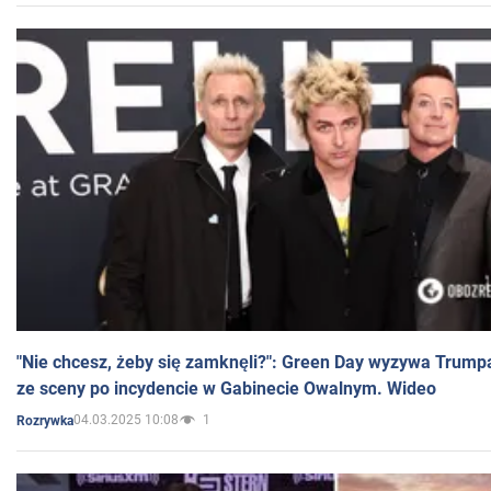
"Nie chcesz, żeby się zamknęli?": Green Day wyzywa Trump
ze sceny po incydencie w Gabinecie Owalnym. Wideo
04.03.2025 10:08
1
Rozrywka