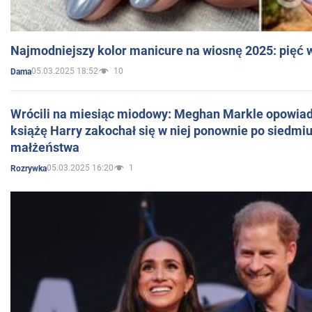
Najmodniejszy kolor manicure na wiosnę 2025: pięć
05.03.2025 18:52
10
Dama
Wrócili na miesiąc miodowy: Meghan Markle opowiada
książę Harry zakochał się w niej ponownie po siedmiu
małżeństwa
05.03.2025 16:20
1
Rozrywka