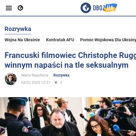
Rozrywka
Biznes
Wojna Na Ukrainie
Kontratak AFU
Pomoc Wojskowa Dla Ukrain
Sport
Francuski filmowiec Christophe Rug
winnym napaści na tle seksualnym
Rozrywka
Maria Ragutkina
Rozrywka
04.02.2025 12:51
5
Życie
Polityka
Społeczeństwo