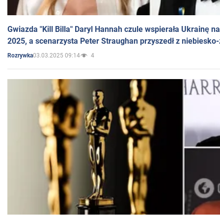
Gwiazda "Kill Billa" Daryl Hannah czule wspierała Ukrainę 
2025, a scenarzysta Peter Straughan przyszedł z niebiesko-
03.03.2025 09:14
4
Rozrywka