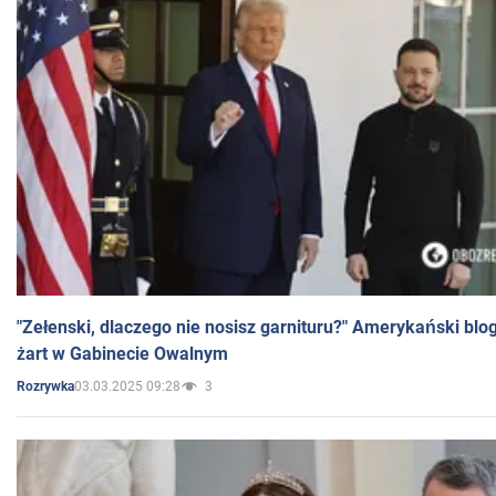
"Zełenski, dlaczego nie nosisz garnituru?" Amerykański blo
żart w Gabinecie Owalnym
03.03.2025 09:28
3
Rozrywka