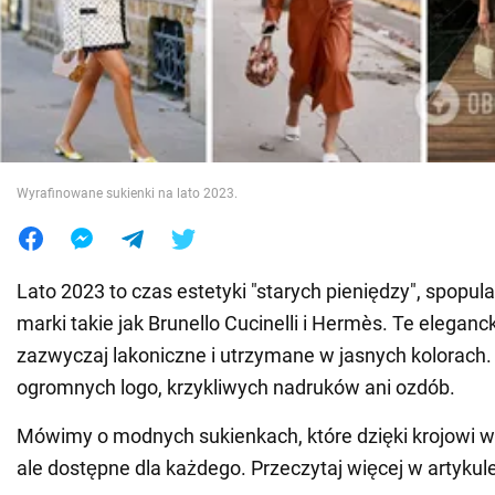
Wojna na Ukrainie
Świat
Jedzenie
Wyrafinowane sukienki na lato 2023.
Lato 2023 to czas estetyki "starych pieniędzy", spopu
marki takie jak Brunello Cucinelli i Hermès. Te eleganc
zazwyczaj lakoniczne i utrzymane w jasnych kolorach.
ogromnych logo, krzykliwych nadruków ani ozdób.
Mówimy o modnych sukienkach, które dzięki krojowi wy
ale dostępne dla każdego. Przeczytaj więcej w artyk