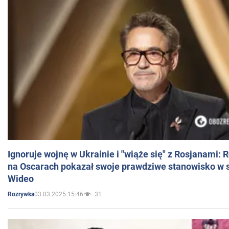
Ignoruje wojnę w Ukrainie i "wiąże się" z Rosjanami: 
na Oscarach pokazał swoje prawdziwe stanowisko w s
Wideo
03.03.2025 15:46
31
Rozrywka