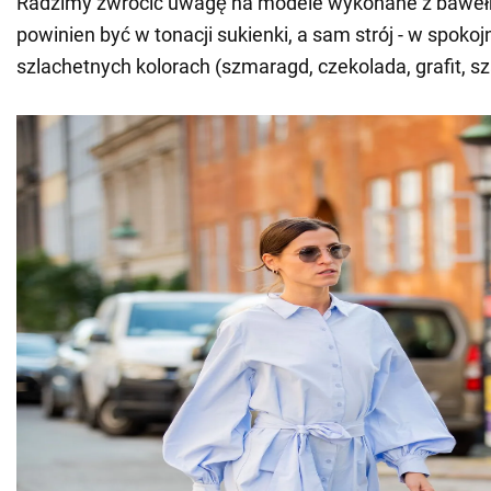
Radzimy zwrócić uwagę na modele wykonane z bawełn
powinien być w tonacji sukienki, a sam strój - w spokoj
szlachetnych kolorach (szmaragd, czekolada, grafit, szaf