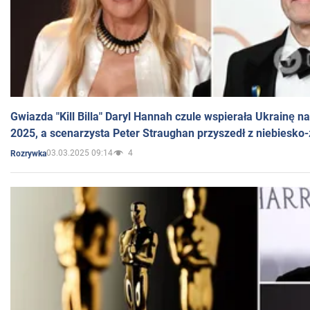
Gwiazda "Kill Billa" Daryl Hannah czule wspierała Ukrainę 
2025, a scenarzysta Peter Straughan przyszedł z niebiesko-
03.03.2025 09:14
4
Rozrywka