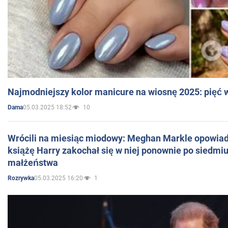
Najmodniejszy kolor manicure na wiosnę 2025: pięć
05.03.2025 18:52
10
Dama
Wrócili na miesiąc miodowy: Meghan Markle opowiada
książę Harry zakochał się w niej ponownie po siedmiu
małżeństwa
05.03.2025 16:20
1
Rozrywka