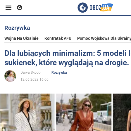
Rozrywka
Biznes
Wojna Na Ukrainie
Kontratak AFU
Pomoc Wojskowa Dla Ukrain
Sport
Dla lubiących minimalizm: 5 modeli l
sukienek, które wyglądają na drogie.
Rozrywka
Darya Skoob
Rozrywka
12.06.2023 16:00
Życie
Polityka
Społeczeństwo