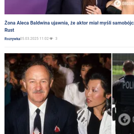
Żona Aleca Baldwina ujawnia, że aktor miał myśli samobójc
Rust
05.03.2025 11:02
3
Rozrywka