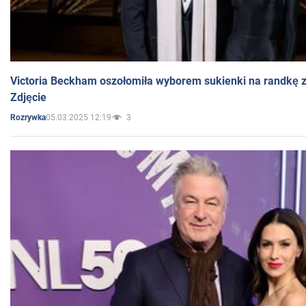
Victoria Beckham oszołomiła wyborem sukienki na randkę
Zdjęcie
05.03.2025 12:19
3
Rozrywka