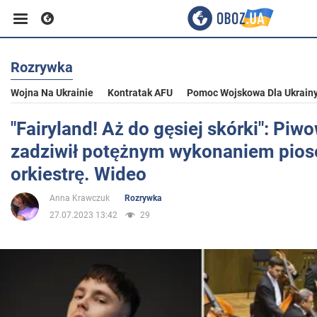
Rozrywka
Biznes
Wojna Na Ukrainie
Kontratak AFU
Pomoc Wojskowa Dla Ukrain
Sport
"Fairyland! Aż do gęsiej skórki": Pi
zadziwił potężnym wykonaniem pios
Rozrywka
orkiestrę. Wideo
Anna Krawczuk
Rozrywka
Życie
27.07.2023 13:42
29
Polityka
Społeczeństwo