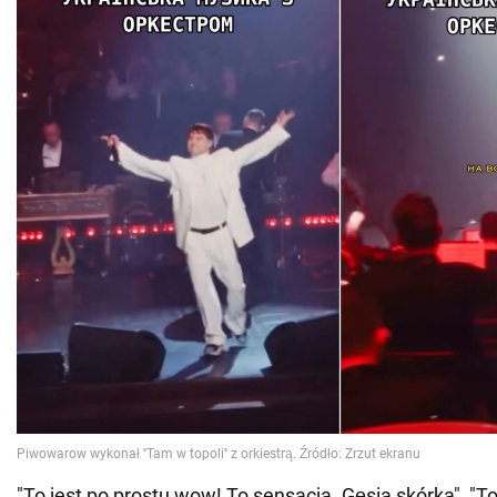
"To jest po prostu wow! To sensacja. Gęsia skórka", "T