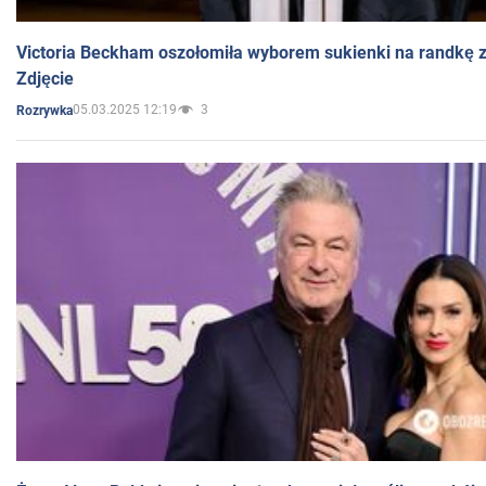
Victoria Beckham oszołomiła wyborem sukienki na randkę
Zdjęcie
05.03.2025 12:19
3
Rozrywka