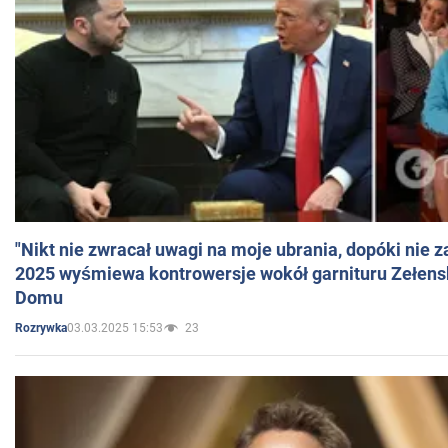
"Nikt nie zwracał uwagi na moje ubrania, dopóki nie z
2025 wyśmiewa kontrowersje wokół garnituru Zełens
Domu
03.03.2025 15:53
23
Rozrywka