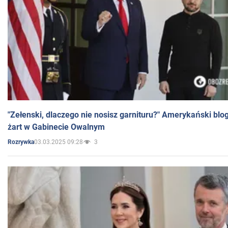
"Zełenski, dlaczego nie nosisz garnituru?" Amerykański blo
żart w Gabinecie Owalnym
03.03.2025 09:28
3
Rozrywka