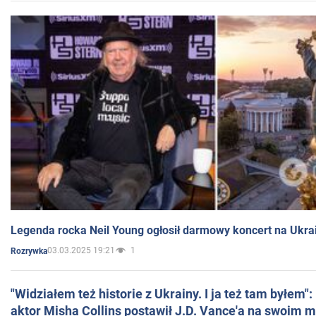
Legenda rocka Neil Young ogłosił darmowy koncert na Ukra
03.03.2025 19:21
1
Rozrywka
"Widziałem też historie z Ukrainy. I ja też tam byłem"
aktor Misha Collins postawił J.D. Vance'a na swoim m