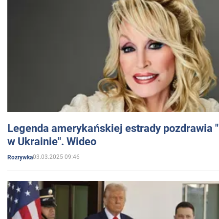
Legenda amerykańskiej estrady pozdrawia "br
w Ukrainie". Wideo
03.03.2025 09:46
Rozrywka