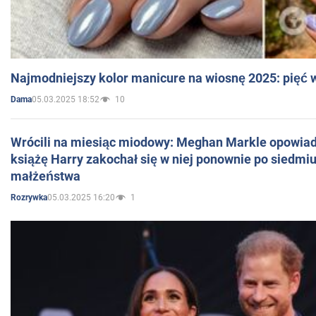
Najmodniejszy kolor manicure na wiosnę 2025: pięć
05.03.2025 18:52
10
Dama
Wrócili na miesiąc miodowy: Meghan Markle opowiada
książę Harry zakochał się w niej ponownie po siedmiu
małżeństwa
05.03.2025 16:20
1
Rozrywka