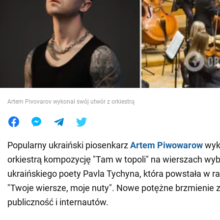
Wojna na Ukrainie
Świat
Jedzenie
Artem Pivovarov wykonał swój utwór z orkiestrą
Popularny ukraiński piosenkarz
Artem Piwowarow
wyk
orkiestrą kompozycję "Tam w topoli" na wierszach wy
ukraińskiego poety Pavla Tychyna, która powstała w r
"Twoje wiersze, moje nuty". Nowe potężne brzmienie 
publiczność i internautów.