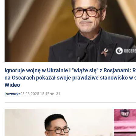
Ignoruje wojnę w Ukrainie i "wiąże się" z Rosjanami: 
na Oscarach pokazał swoje prawdziwe stanowisko w s
Wideo
03.03.2025 15:46
31
Rozrywka