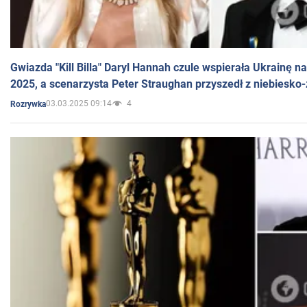
Gwiazda "Kill Billa" Daryl Hannah czule wspierała Ukrainę 
2025, a scenarzysta Peter Straughan przyszedł z niebiesko-
03.03.2025 09:14
4
Rozrywka