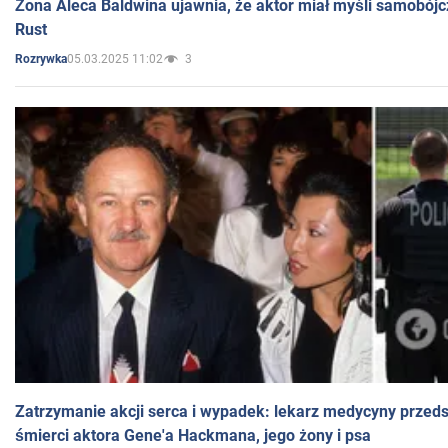
Żona Aleca Baldwina ujawnia, że aktor miał myśli samobójc
Rust
05.03.2025 11:02
3
Rozrywka
Zatrzymanie akcji serca i wypadek: lekarz medycyny przedst
śmierci aktora Gene'a Hackmana, jego żony i psa