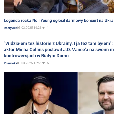
Legenda rocka Neil Young ogłosił darmowy koncert na Ukra
03.03.2025 19:21
1
Rozrywka
"Widziałem też historie z Ukrainy. I ja też tam byłem"
aktor Misha Collins postawił J.D. Vance'a na swoim m
kontrowersjach w Białym Domu
03.03.2025 15:55
5
Rozrywka