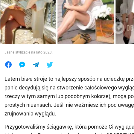
Wojna na Ukrainie
Świat
Jedzenie
Jasne stylizacje na lato 2023.
Latem białe stroje to najlepszy sposób na ucieczkę pr
panie decydują się na stworzenie całościowego wyglą
rzeczy w tym samym lub podobnym kolorze), mogą pop
prostych niuansach. Jeśli nie weźmiesz ich pod uwag
zrujnowania wyglądu.
Przygotowaliśmy ściągawkę, która pomoże Ci wygląda