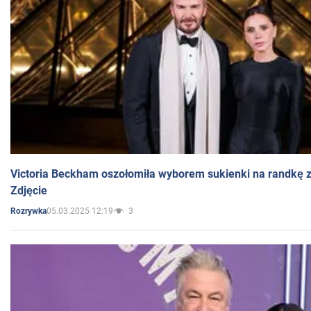
Victoria Beckham oszołomiła wyborem sukienki na randkę
Zdjęcie
05.03.2025 12:19
3
Rozrywka