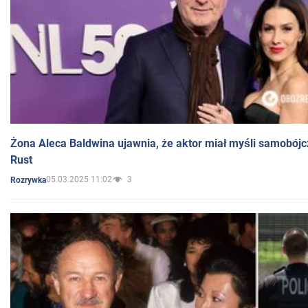
Żona Aleca Baldwina ujawnia, że aktor miał myśli samobójc
Rust
05.03.2025 11:02
3
Rozrywka