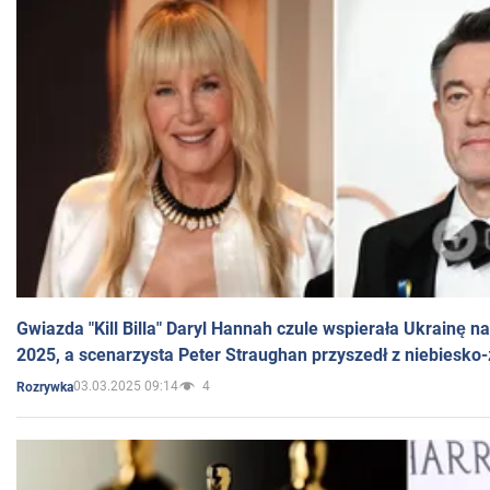
Gwiazda "Kill Billa" Daryl Hannah czule wspierała Ukrainę 
2025, a scenarzysta Peter Straughan przyszedł z niebiesko-
03.03.2025 09:14
4
Rozrywka