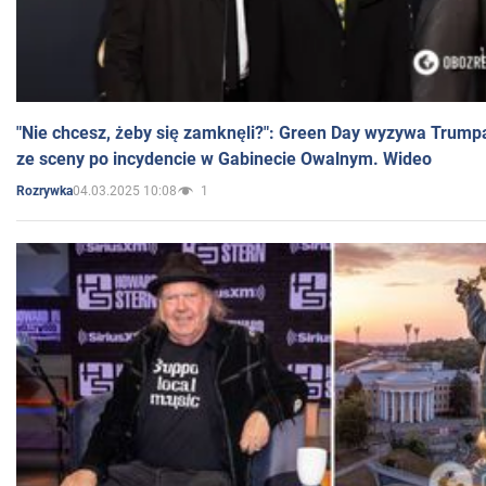
"Nie chcesz, żeby się zamknęli?": Green Day wyzywa Trump
ze sceny po incydencie w Gabinecie Owalnym. Wideo
04.03.2025 10:08
1
Rozrywka