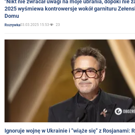
"Nikt nie zwracał uwagi na moje ubrania, dopóki nie z
2025 wyśmiewa kontrowersje wokół garnituru Zełens
Domu
03.03.2025 15:53
23
Rozrywka
Ignoruje wojnę w Ukrainie i "wiąże się" z Rosjanami: 