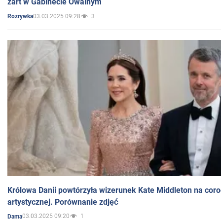
żart w Gabinecie Owalnym
03.03.2025 09:28
3
Rozrywka
Królowa Danii powtórzyła wizerunek Kate Middleton na coro
artystycznej. Porównanie zdjęć
03.03.2025 09:20
1
Dama