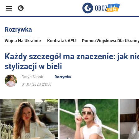
Rozrywka
Biznes
Wojna Na Ukrainie
Kontratak AFU
Pomoc Wojskowa Dla Ukrain
Sport
Każdy szczegół ma znaczenie: jak ni
stylizacji w bieli
Rozrywka
Darya Skoob
Rozrywka
01.07.2023 23:50
Życie
Polityka
Społeczeństwo