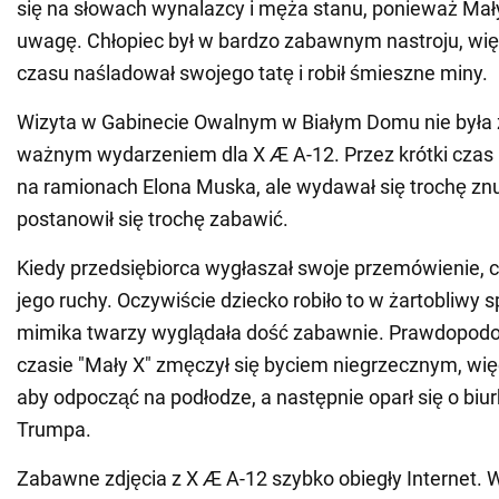
się na słowach wynalazcy i męża stanu, ponieważ Mały
uwagę. Chłopiec był w bardzo zabawnym nastroju, wię
czasu naśladował swojego tatę i robił śmieszne miny.
Wizyta w Gabinecie Owalnym w Białym Domu nie była z
ważnym wydarzeniem dla X Æ A-12. Przez krótki czas "
na ramionach Elona Muska, ale wydawał się trochę zn
postanowił się trochę zabawić.
Kiedy przedsiębiorca wygłaszał swoje przemówienie, c
jego ruchy. Oczywiście dziecko robiło to w żartobliwy 
mimika twarzy wyglądała dość zabawnie. Prawdopod
czasie "Mały X" zmęczył się byciem niegrzecznym, więc
aby odpocząć na podłodze, a następnie oparł się o biu
Trumpa.
Zabawne zdjęcia z X Æ A-12 szybko obiegły Internet. W