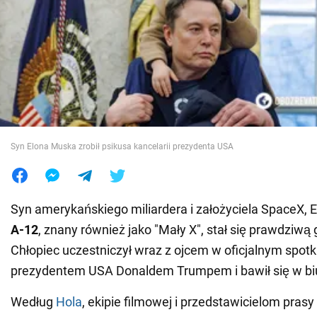
Wojna na Ukrainie
Świat
Jedzenie
Syn Elona Muska zrobił psikusa kancelarii prezydenta USA
Syn amerykańskiego miliardera i założyciela SpaceX,
A-12
, znany również jako "Mały X", stał się prawdziwą 
Chłopiec uczestniczył wraz z ojcem w oficjalnym spotk
prezydentem USA Donaldem Trumpem i bawił się w biu
Według
Hola
, ekipie filmowej i przedstawicielom prasy