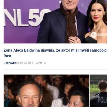
Żona Aleca Baldwina ujawnia, że aktor miał myśli samobójc
Rust
05.03.2025 11:02
3
Rozrywka