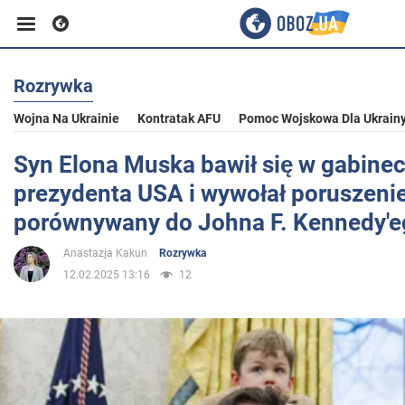
Rozrywka
Biznes
Wojna Na Ukrainie
Kontratak AFU
Pomoc Wojskowa Dla Ukrain
Sport
Syn Elona Muska bawił się w gabinec
prezydenta USA i wywołał poruszenie 
Rozrywka
porównywany do Johna F. Kennedy'ego
Anastazja Kakun
Rozrywka
Życie
12.02.2025 13:16
12
Polityka
Społeczeństwo