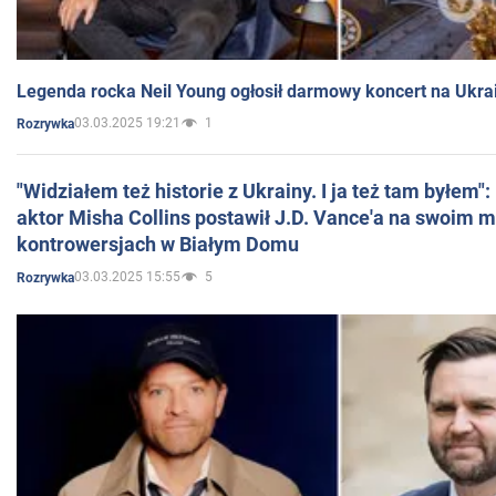
Legenda rocka Neil Young ogłosił darmowy koncert na Ukra
03.03.2025 19:21
1
Rozrywka
"Widziałem też historie z Ukrainy. I ja też tam byłem"
aktor Misha Collins postawił J.D. Vance'a na swoim m
kontrowersjach w Białym Domu
03.03.2025 15:55
5
Rozrywka