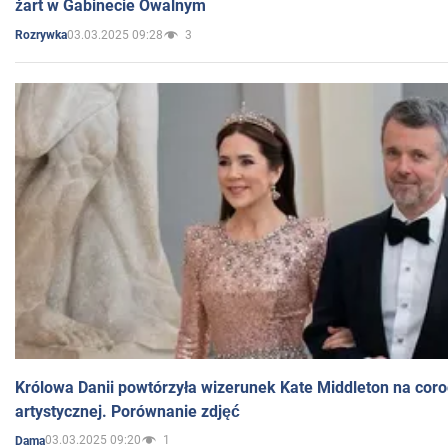
żart w Gabinecie Owalnym
03.03.2025 09:28
3
Rozrywka
Królowa Danii powtórzyła wizerunek Kate Middleton na coro
artystycznej. Porównanie zdjęć
03.03.2025 09:20
1
Dama