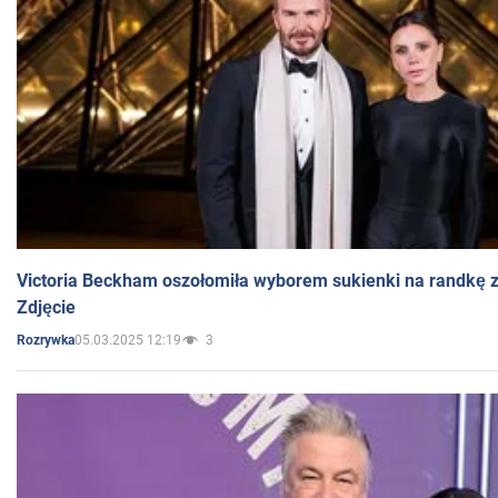
Victoria Beckham oszołomiła wyborem sukienki na randkę
Zdjęcie
05.03.2025 12:19
3
Rozrywka