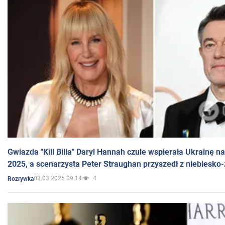
Gwiazda "Kill Billa" Daryl Hannah czule wspierała Ukrainę 
2025, a scenarzysta Peter Straughan przyszedł z niebiesko-
03.03.2025 09:14
4
Rozrywka