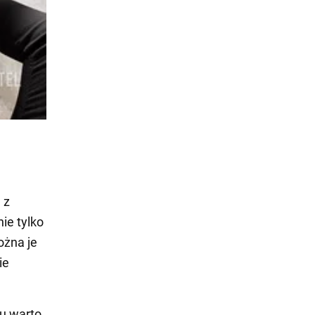
 z
ie tylko
ożna je
ie
u warto