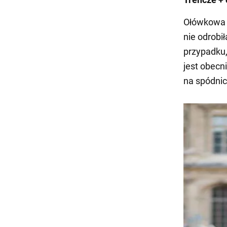
Ołówkowa s
nie odrobi
przypadku,
jest obecn
na spódnic