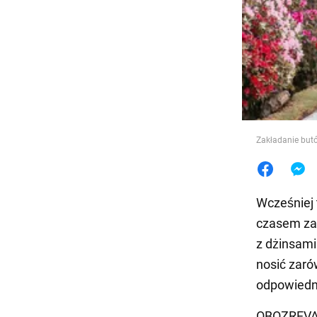
Jedzeni
Zakładanie butó
Wcześniej 
czasem zal
z dżinsami
nosić zaró
odpowiedn
OBOZREVATE