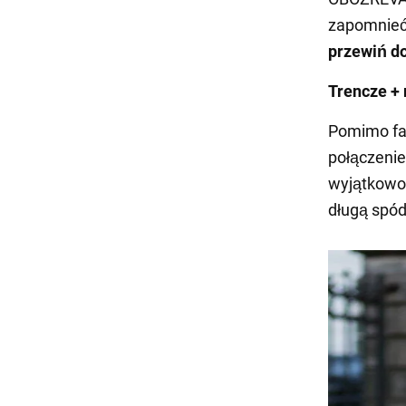
zapomnieć
przewiń d
Trencze + 
Pomimo fak
połączenie
wyjątkowo 
długą spód