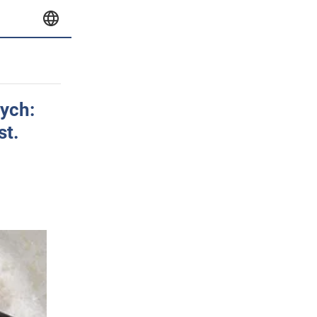
wych:
st.