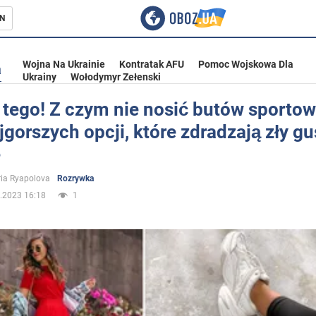
N
Wojna Na Ukrainie
Kontratak AFU
Pomoc Wojskowa Dla
a
Ukrainy
Wołodymyr Zełenski
 tego! Z czym nie nosić butów sporto
jgorszych opcji, które zdradzają zły gu
ka
e
ria Ryapolova
Rozrywka
.2023 16:18
1
eństwo
a Ukrainie