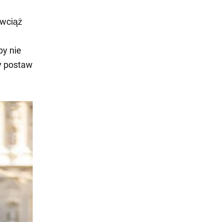
 wciąż
by nie
y postaw