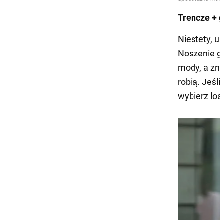
Trencze + 
Niestety, 
Noszenie g
mody, a zna
robią. Jeś
wybierz lo