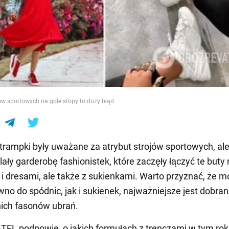
e
w sportowych na gołe stopy to duży błąd
trampki były uważane za atrybut strojów sportowych, ale
ały garderobę fashionistek, które zaczęły łączyć te buty n
 i dresami, ale także z sukienkami. Warto przyznać, że m
wno do spódnic, jak i sukienek, najważniejsze jest dobran
ich fasonów ubrań.
L podpowie, o jakich formułach z trenczami w tym rok