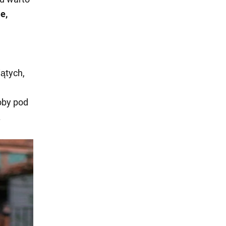
e,
ątych,
oby pod
.