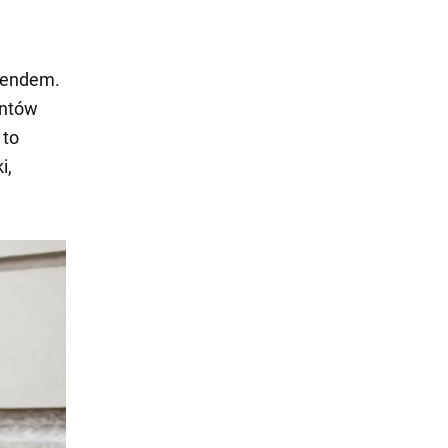
trendem.
antów
 to
i,