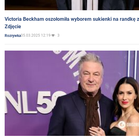
Victoria Beckham oszołomiła wyborem sukienki na randkę
Zdjęcie
05.03.2025 12:19
3
Rozrywka