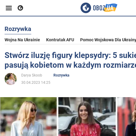
Rozrywka
Biznes
Wojna Na Ukrainie
Kontratak AFU
Pomoc Wojskowa Dla Ukrain
Sport
Stwórz iluzję figury klepsydry: 5 suki
pasują kobietom w każdym rozmiarz
Rozrywka
Darya Skoob
Rozrywka
30.04.2023 14:25
Życie
Polityka
Społeczeństwo