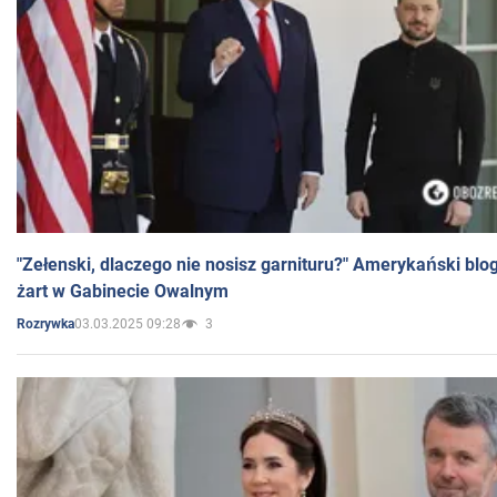
"Zełenski, dlaczego nie nosisz garnituru?" Amerykański blo
żart w Gabinecie Owalnym
03.03.2025 09:28
3
Rozrywka