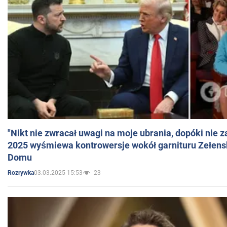
"Nikt nie zwracał uwagi na moje ubrania, dopóki nie z
2025 wyśmiewa kontrowersje wokół garnituru Zełens
Domu
03.03.2025 15:53
23
Rozrywka