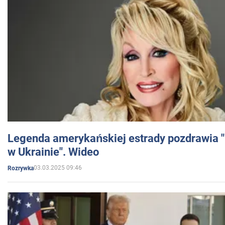
Legenda amerykańskiej estrady pozdrawia "br
w Ukrainie". Wideo
03.03.2025 09:46
Rozrywka