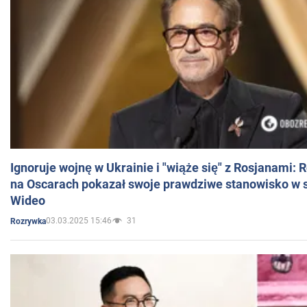
Ignoruje wojnę w Ukrainie i "wiąże się" z Rosjanami: 
na Oscarach pokazał swoje prawdziwe stanowisko w s
Wideo
03.03.2025 15:46
31
Rozrywka