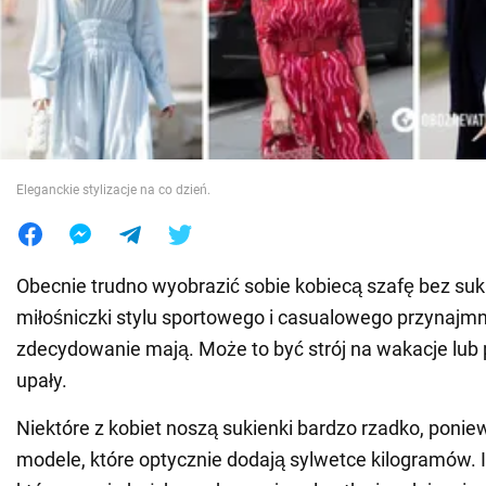
Wojna na Ukrainie
Świat
Jedzenie
Eleganckie stylizacje na co dzień.
Obecnie trudno wyobrazić sobie kobiecą szafę bez suk
miłośniczki stylu sportowego i casualowego przynajmni
zdecydowanie mają. Może to być strój na wakacje lub
upały.
Niektóre z kobiet noszą sukienki bardzo rzadko, ponie
modele, które optycznie dodają sylwetce kilogramów. I