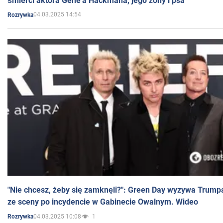
śmierci aktora Gene'a Hackmana, jego żony i psa
04.03.2025 14:54
Rozrywka
"Nie chcesz, żeby się zamknęli?": Green Day wyzywa Trump
ze sceny po incydencie w Gabinecie Owalnym. Wideo
04.03.2025 10:08
1
Rozrywka