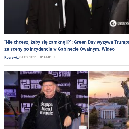
"Nie chcesz, żeby się zamknęli?": Green Day wyzywa Trump
ze sceny po incydencie w Gabinecie Owalnym. Wideo
04.03.2025 10:08
1
Rozrywka