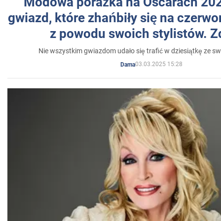
Modowa porażka na Oscarach 202
gwiazd, które zhańbiły się na czer
z powodu swoich stylistów. Z
Nie wszystkim gwiazdom udało się trafić w dziesiątkę ze sw
03.03.2025 15:28
Dama