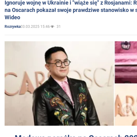
Ignoruje wojnę w Ukrainie i "wiąże się" z Rosjanami: 
na Oscarach pokazał swoje prawdziwe stanowisko w s
Wideo
03.03.2025 15:46
31
Rozrywka