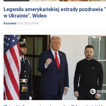
Legenda amerykańskiej estrady pozdrawia "br
w Ukrainie". Wideo
03.03.2025 09:46
Rozrywka