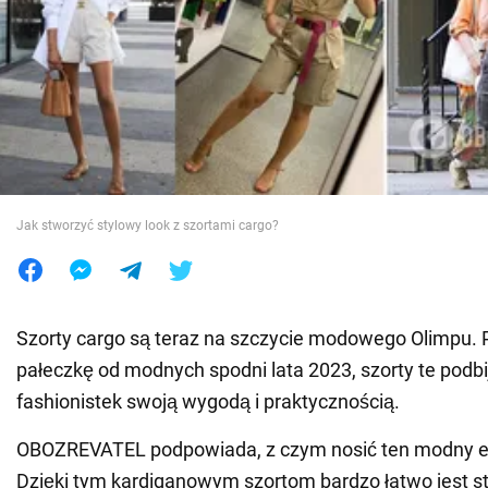
Wojna na Ukrainie
Świat
Jedzenie
Jak stworzyć stylowy look z szortami cargo?
Szorty cargo są teraz na szczycie modowego Olimpu. 
pałeczkę od modnych spodni lata 2023, szorty te podbi
fashionistek swoją wygodą i praktycznością.
OBOZREVATEL podpowiada, z czym nosić ten modny e
Dzięki tym kardiganowym szortom bardzo łatwo jest s