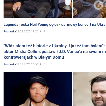
Legenda rocka Neil Young ogłosił darmowy koncert na Ukra
03.03.2025 19:21
1
Rozrywka
"Widziałem też historie z Ukrainy. I ja też tam byłem"
aktor Misha Collins postawił J.D. Vance'a na swoim m
kontrowersjach w Białym Domu
03.03.2025 15:55
5
Rozrywka