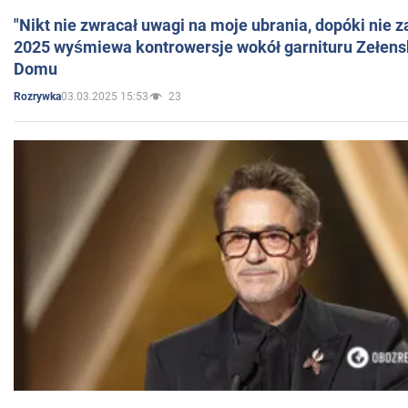
"Nikt nie zwracał uwagi na moje ubrania, dopóki nie z
2025 wyśmiewa kontrowersje wokół garnituru Zełens
Domu
03.03.2025 15:53
23
Rozrywka