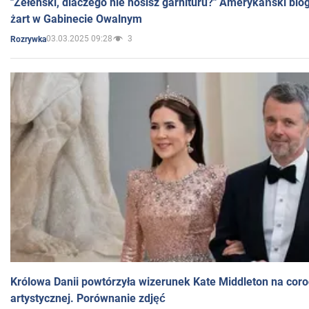
"Zełenski, dlaczego nie nosisz garnituru?" Amerykański blo
żart w Gabinecie Owalnym
03.03.2025 09:28
3
Rozrywka
Królowa Danii powtórzyła wizerunek Kate Middleton na coro
artystycznej. Porównanie zdjęć