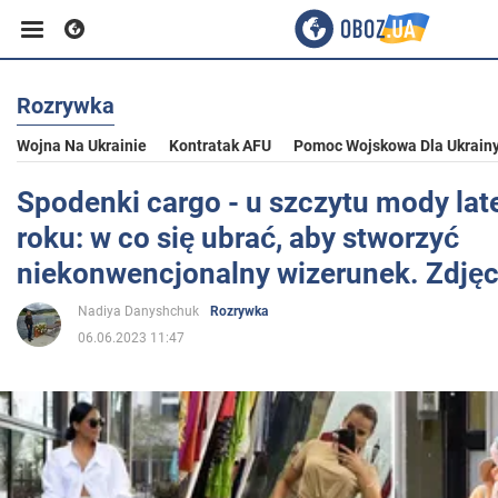
Rozrywka
Biznes
Wojna Na Ukrainie
Kontratak AFU
Pomoc Wojskowa Dla Ukrain
Sport
Spodenki cargo - u szczytu mody la
roku: w co się ubrać, aby stworzyć
Rozrywka
niekonwencjonalny wizerunek. Zdjęc
Nadiya Danyshchuk
Rozrywka
Życie
06.06.2023 11:47
Polityka
Społeczeństwo