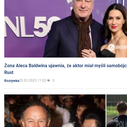
Żona Aleca Baldwina ujawnia, że aktor miał myśli samobójc
Rust
05.03.2025 11:02
3
Rozrywka