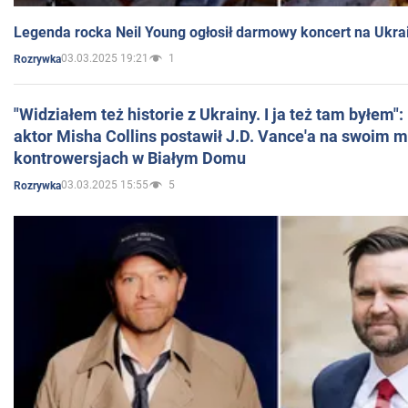
Legenda rocka Neil Young ogłosił darmowy koncert na Ukra
03.03.2025 19:21
1
Rozrywka
"Widziałem też historie z Ukrainy. I ja też tam byłem"
aktor Misha Collins postawił J.D. Vance'a na swoim m
kontrowersjach w Białym Domu
03.03.2025 15:55
5
Rozrywka