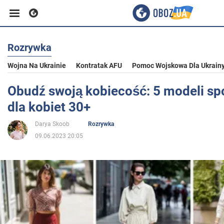
Rozrywka
Biznes
Wojna Na Ukrainie
Kontratak AFU
Pomoc Wojskowa Dla Ukrain
Sport
Obudź swoją kobiecość: 5 modeli spó
dla kobiet 30+
Rozrywka
Darya Skoob
Rozrywka
09.06.2023 20:05
Życie
Polityka
Społeczeństwo