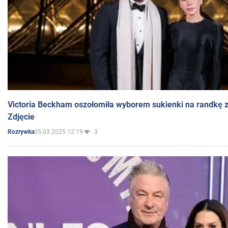
Victoria Beckham oszołomiła wyborem sukienki na randkę
Zdjęcie
05.03.2025 12:19
3
Rozrywka