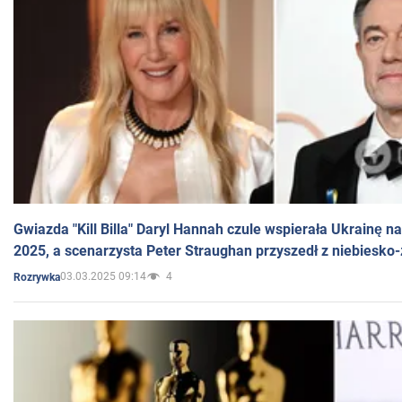
Gwiazda "Kill Billa" Daryl Hannah czule wspierała Ukrainę 
2025, a scenarzysta Peter Straughan przyszedł z niebiesko-
03.03.2025 09:14
4
Rozrywka