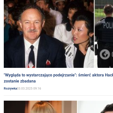
"Wygląda to wystarczająco podejrzanie": śmierć aktora Hac
zostanie zbadana
03.03.2025 09:16
Rozrywka