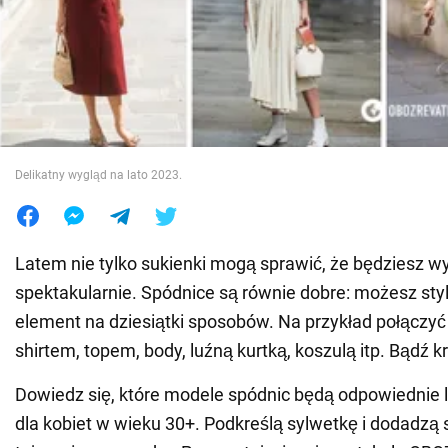
Wojna na Ukrainie
Świat
Jedzenie
Delikatny wygląd na lato 2023.
Latem nie tylko sukienki mogą sprawić, że będziesz w
spektakularnie. Spódnice są równie dobre: możesz st
element na dziesiątki sposobów. Na przykład połączyć 
shirtem, topem, body, luźną kurtką, koszulą itp. Bądź 
Dowiedz się, które modele spódnic będą odpowiednie 
dla kobiet w wieku 30+. Podkreślą sylwetkę i dodadzą s