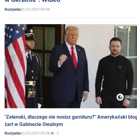
03.03.2025 09:46
Rozrywka
"Zełenski, dlaczego nie nosisz garnituru?" Amerykański blo
żart w Gabinecie Owalnym
03.03.2025 09:28
3
Rozrywka