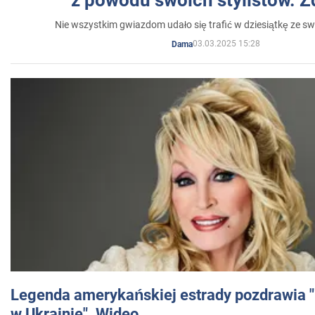
Nie wszystkim gwiazdom udało się trafić w dziesiątkę ze sw
03.03.2025 15:28
Dama
Legenda amerykańskiej estrady pozdrawia "br
w Ukrainie". Wideo