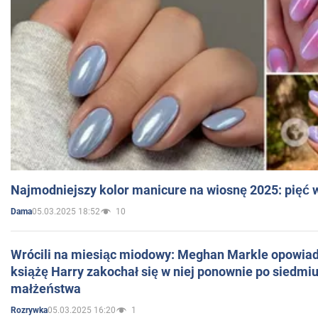
Najmodniejszy kolor manicure na wiosnę 2025: pięć
05.03.2025 18:52
10
Dama
Wrócili na miesiąc miodowy: Meghan Markle opowiada
książę Harry zakochał się w niej ponownie po siedmiu
małżeństwa
05.03.2025 16:20
1
Rozrywka