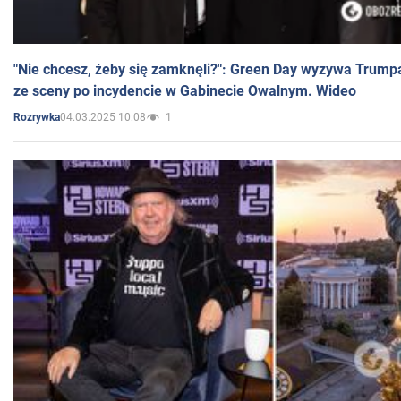
"Nie chcesz, żeby się zamknęli?": Green Day wyzywa Trump
ze sceny po incydencie w Gabinecie Owalnym. Wideo
04.03.2025 10:08
1
Rozrywka