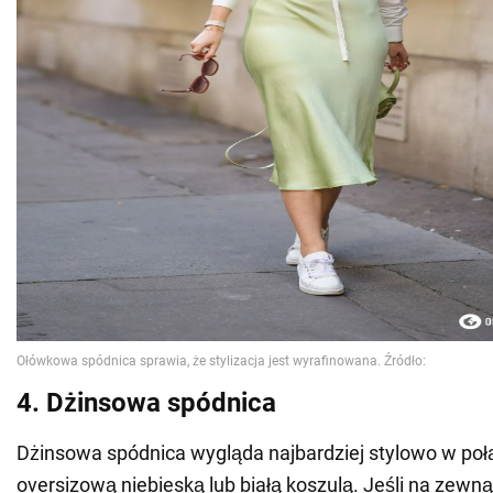
4. Dżinsowa spódnica
Dżinsowa spódnica wygląda najbardziej stylowo w poł
oversizową niebieską lub białą koszulą. Jeśli na zewnąt