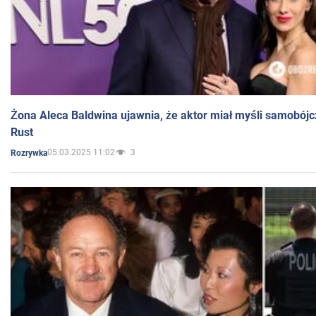
Żona Aleca Baldwina ujawnia, że aktor miał myśli samobójc
Rust
05.03.2025 11:02
3
Rozrywka