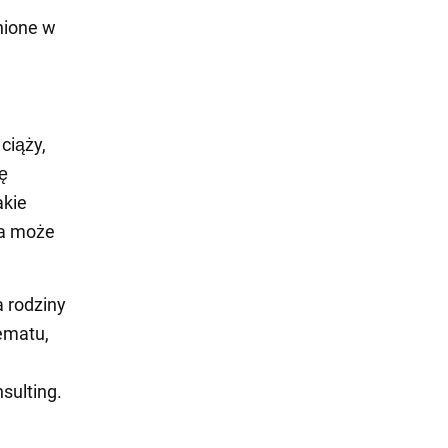
nione w
ciąży,
ię
akie
 a może
a rodziny
ematu,
sulting.