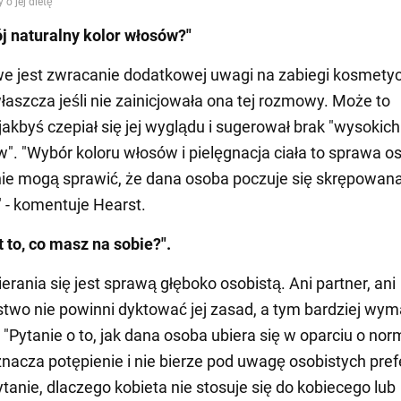
ój naturalny kolor włosów?"
e jest zwracanie dodatkowej uwagi na zabiegi kosmety
właszcza jeśli nie zainicjowała ona tej rozmowy. Może to
jakbyś czepiał się jej wyglądu i sugerował brak "wysokich
". "Wybór koloru włosów i pielęgnacja ciała to sprawa os
nie mogą sprawić, że dana osoba poczuje się skrępowa
- komentuje Hearst.
t to, co masz na sobie?".
erania się jest sprawą głęboko osobistą. Ani partner, ani
two nie powinni dyktować jej zasad, a tym bardziej wym
. "Pytanie o to, jak dana osoba ubiera się w oparciu o nor
znacza potępienie i nie bierze pod uwagę osobistych prefe
tanie, dlaczego kobieta nie stosuje się do kobiecego lub