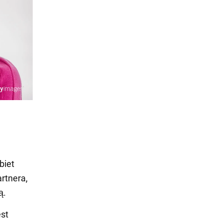
biet
artnera,
ą.
est