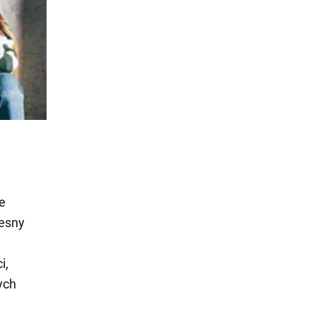
e
lesny
i,
ych