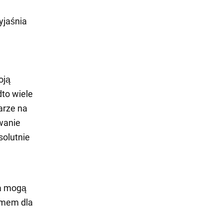
yjaśnia
oją
dto wiele
arze na
owanie
solutnie
ia mogą
lemem dla