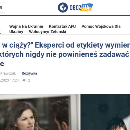
N
Wojna Na Ukrainie
Kontratak AFU
Pomoc Wojskowa Dla
a
Ukrainy
Wołodymyr Zełenski
 w ciąży?" Eksperci od etykiety wymien
 których nigdy nie powinieneś zadawać
ka
ie
 Krawczuk
Rozrywka
.2023 17:24
2
eństwo
a Ukrainie