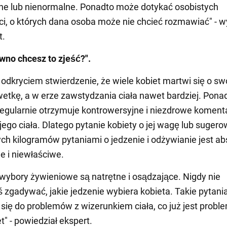
ne lub nienormalne. Ponadto może dotykać osobistych
ci, o których dana osoba może nie chcieć rozmawiać" - w
t.
wno chcesz to zjeść?".
 odkryciem stwierdzenie, że wiele kobiet martwi się o sw
wetkę, a w erze zawstydzania ciała nawet bardziej. Pona
regularnie otrzymuje kontrowersyjne i niezdrowe koment
ego ciała. Dlatego pytanie kobiety o jej wagę lub suger
h kilogramów pytaniami o jedzenie i odżywianie jest ab
e i niewłaściwe.
 wybory żywieniowe są natrętne i osądzające. Nigdy nie
 zgadywać, jakie jedzenie wybiera kobieta. Takie pytan
 się do problemów z wizerunkiem ciała, co już jest prob
t" - powiedział ekspert.