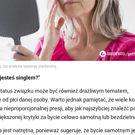
jesteś singlem?"
status związku może być również drażliwym tematem,
e od płci danej osoby. Warto jednak pamiętać, że wiele ko
 nieproporcjonalnej presji, aby jak najszybciej znaleźć p
iększonej krytyki za bycie celowo samotną lub bezdzietn
a jest natrętna, ponieważ sugeruje, że bycie samotnym j