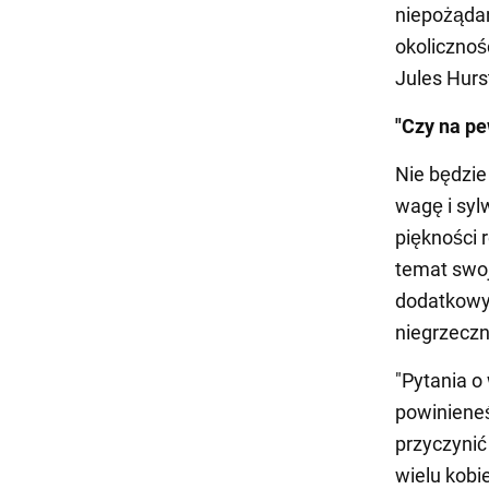
niepożąda
okolicznoś
Jules Hurs
"Czy na pe
Nie będzie
wagę i syl
piękności 
temat swoj
dodatkowyc
niegrzeczn
"Pytania o
powinieneś
przyczynić
wielu kobie