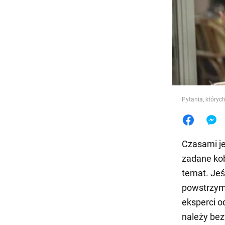
Jedzeni
Pytania, któryc
Czasami je
zadane kob
temat. Jeśl
powstrzyma
eksperci o
należy bezw