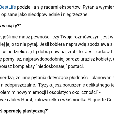
BestLife
podzieliła się radami ekspertów. Pytania wymie
ą opisane jako nieodpowiednie i niegrzeczne.
ś w ciąży?"
, jeśli nie masz pewności, czy Twoja rozmówczyni jest w 
piej jej o to nie pytaj. Jeśli kobieta naprawdę spodziewa s
hce podzielić się tą dobrą nowiną, zrobi to. Jeśli zadasz t
się pomylisz, najprawdopodobniej bardzo urazisz kobietę,
łasz kompleksy "niedoskonałej" postaci.
wierdzą, że inne pytania dotyczące płodności i planowani
 niedopuszczalne. "Ryzykujesz poruszenie delikatnego t
 polem minowym emocji i osobistych okoliczności" -
ła Jules Hurst, założycielka i właścicielka Etiquette Con
ś operację plastyczną?"