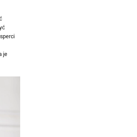
ć
yć
ksperci
 je