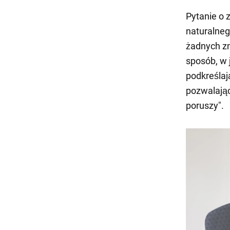
Pytanie o 
naturalneg
żadnych zm
sposób, w j
podkreślaj
pozwalając
poruszy".