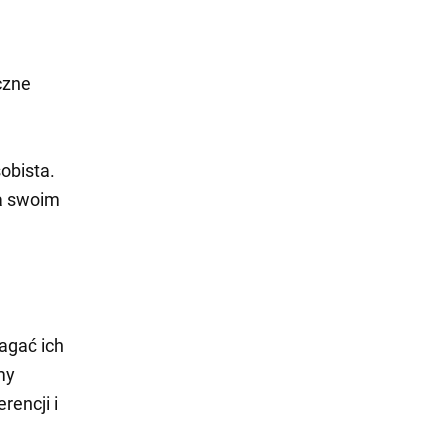
czne
obista.
na swoim
agać ich
my
rencji i