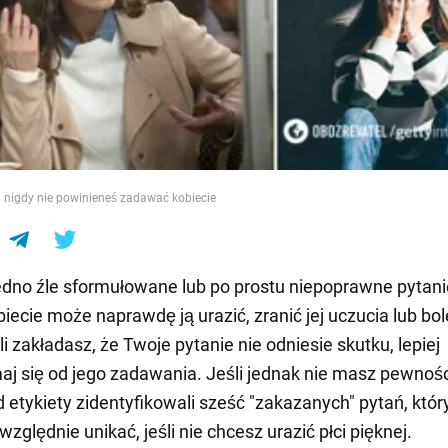
e
h nigdy nie powinieneś zadawać kobiecie
dno źle sformułowane lub po prostu niepoprawne pytani
iecie może naprawdę ją urazić, zranić jej uczucia lub bo
i zakładasz, że Twoje pytanie nie odniesie skutku, lepiej
j się od jego zadawania. Jeśli jednak nie masz pewnośc
d etykiety zidentyfikowali sześć "zakazanych" pytań, któr
zględnie unikać, jeśli nie chcesz urazić płci pięknej.