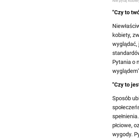
"Czy to tw
Niewłaściw
kobiety, z
wyglądać, 
standardów
Pytania o 
wyglądem" 
"Czy to jes
Sposób ubi
społeczeńs
spełnienia
płciowe, o
wygody. Py