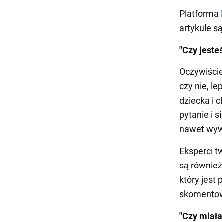
Platforma
artykule s
"Czy jeste
Oczywiście
czy nie, le
dziecka i c
pytanie i 
nawet wywo
Eksperci t
są również
który jest
skomentowa
"Czy miała