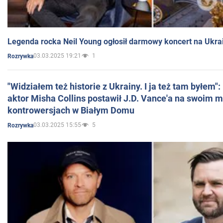
Legenda rocka Neil Young ogłosił darmowy koncert na Ukra
03.03.2025 19:21
1
Rozrywka
"Widziałem też historie z Ukrainy. I ja też tam byłem"
aktor Misha Collins postawił J.D. Vance'a na swoim m
kontrowersjach w Białym Domu
03.03.2025 15:55
5
Rozrywka