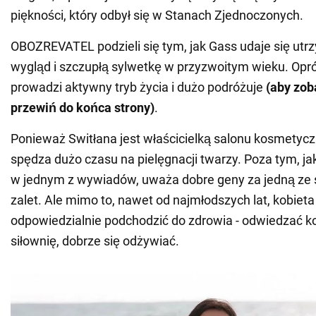
piękności, który odbył się w Stanach Zjednoczonych.
OBOZREVATEL podzieli się tym, jak Gass udaje się utr
wygląd i szczupłą sylwetkę w przyzwoitym wieku. Opró
prowadzi aktywny tryb życia i dużo podróżuje
(aby zob
przewiń do końca strony)
.
Ponieważ Switłana jest właścicielką salonu kosmetyc
spędza dużo czasu na pielęgnacji twarzy. Poza tym, ja
w jednym z wywiadów, uważa dobre geny za jedną ze
zalet. Ale mimo to, nawet od najmłodszych lat, kobieta
odpowiedzialnie podchodzić do zdrowia - odwiedzać k
siłownię, dobrze się odżywiać.