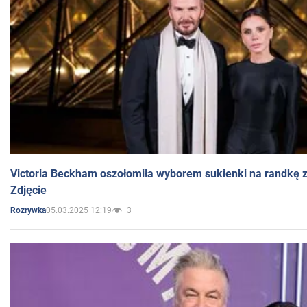
Victoria Beckham oszołomiła wyborem sukienki na randkę
Zdjęcie
05.03.2025 12:19
3
Rozrywka