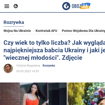
Rozrywka
Biznes
Wojna Na Ukrainie
Kontratak AFU
Pomoc Wojskowa Dla Ukrain
Sport
Czy wiek to tylko liczba? Jak wygląd
najpiękniejsza babcia Ukrainy i jaki je
Rozrywka
"wiecznej młodości". Zdjęcie
Victoria Ryapolova
Rozrywka
Życie
03.05.2023 14:55
Polityka
Społeczeństwo