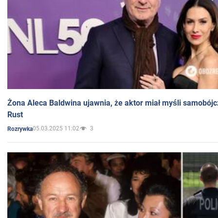
Żona Aleca Baldwina ujawnia, że aktor miał myśli samobójc
Rust
05.03.2025 11:02
3
Rozrywka