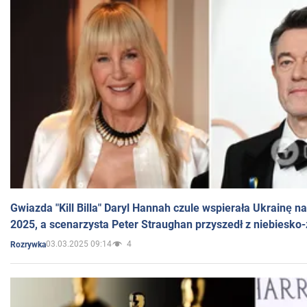
Gwiazda "Kill Billa" Daryl Hannah czule wspierała Ukrainę 
2025, a scenarzysta Peter Straughan przyszedł z niebiesko-
03.03.2025 09:14
4
Rozrywka