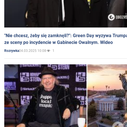
"Nie chcesz, żeby się zamknęli?": Green Day wyzywa Trump
ze sceny po incydencie w Gabinecie Owalnym. Wideo
04.03.2025 10:08
1
Rozrywka