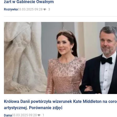
żart w Gabinecie Owalnym
03.03.2025 09:28
3
Rozrywka
Królowa Danii powtórzyła wizerunek Kate Middleton na coro
artystycznej. Porównanie zdjęć
03.03.2025 09:20
1
Dama