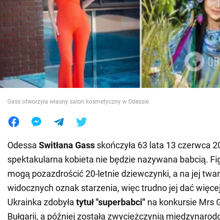
Wojna na Ukrainie
Świat
Jedzenie
Gass otworzyła własny salon kosmetyczny w Odessie
Odessa
Switłana Gass
skończyła 63 lata 13 czerwca 20
spektakularna kobieta nie będzie nazywana babcią. Fi
mogą pozazdrościć 20-letnie dziewczynki, a na jej twa
widocznych oznak starzenia, więc trudno jej dać więcej 
Ukrainka zdobyła
tytuł "superbabci"
na konkursie Mrs 
Bułgarii, a później została zwyciężczynią międzynar