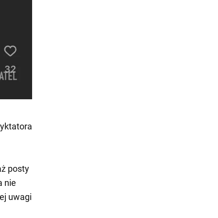
dyktatora
aż posty
 nie
ej uwagi