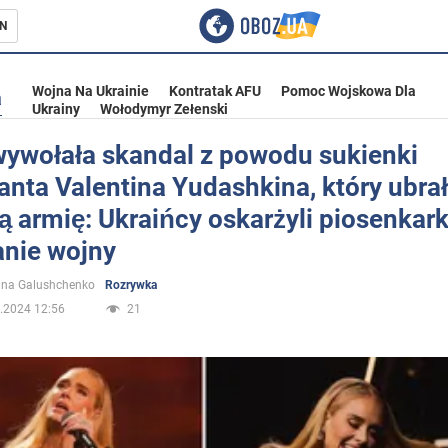
N
Wojna Na Ukrainie
Kontratak AFU
Pomoc Wojskowa Dla
a
Ukrainy
Wołodymyr Zełenski
wywołała skandal z powodu sukienki
anta Valentina Yudashkina, który ubrał
ka
ą armię: Ukraińcy oskarżyli piosenkar
anie wojny
ina Galushchenko
Rozrywka
.2024 12:56
21
eństwo
a Ukrainie