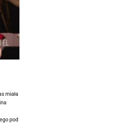
as miała
ina
tego pod