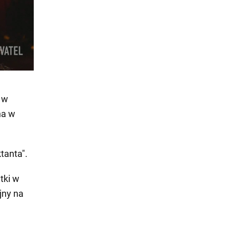
 w
na w
tanta".
tki w
jny na