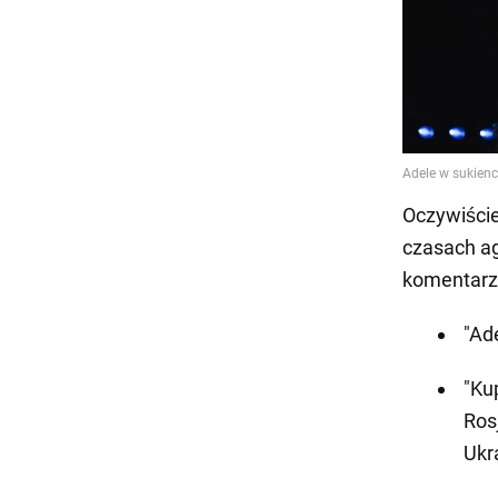
Oczywiście
czasach ag
komentarz
"Ad
"Ku
Ros
Ukra