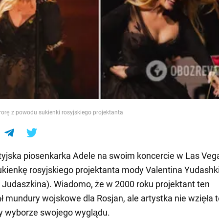
e
urorę z powodu sukienki rosyjskiego projektanta
tyjska piosenkarka Adele na swoim koncercie w Las Veg
ukienkę rosyjskiego projektanta mody Valentina Yudashk
 Judaszkina). Wiadomo, że w 2000 roku projektant ten
ł mundury wojskowe dla Rosjan, ale artystka nie wzięła 
y wyborze swojego wyglądu.