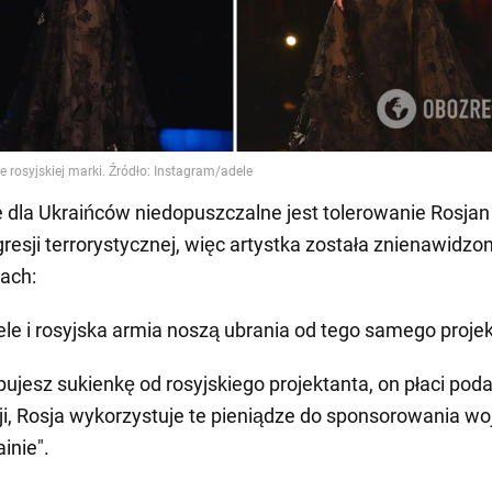
 dla Ukraińców niedopuszczalne jest tolerowanie Rosjan
resji terrorystycznej, więc artystka została znienawidzo
ach:
ele i rosyjska armia noszą ubrania od tego samego projek
pujesz sukienkę od rosyjskiego projektanta, on płaci poda
ji, Rosja wykorzystuje te pieniądze do sponsorowania wo
inie".