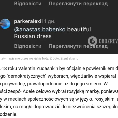
018 roku Valentin Yudashkin był oficjalnie powiernikiem 
ego "demokratycznych" wyborach, więc żarliwie wspierał
o przywódcę, prawdopodobnie aż do jego śmierci. W
ści zespół Adele celowo wybrał rosyjską markę, poniew
w mediach społecznościowych są w języku rosyjskim, a
elskim, co mogło doprowadzić do niezwrócenia szczególn
hodzenie.