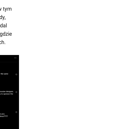
w tym
dy,
dal
 gdzie
ch.