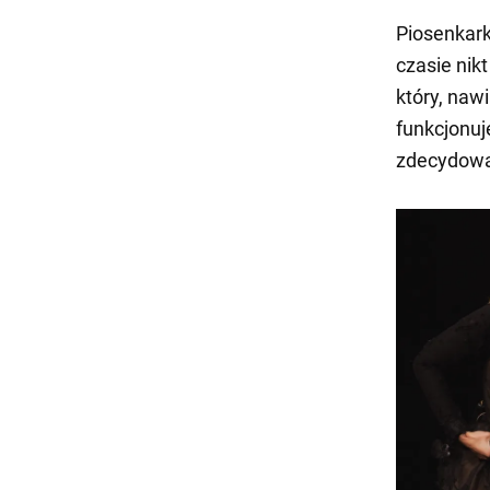
Piosenkark
czasie nik
który, naw
funkcjonuj
zdecydował