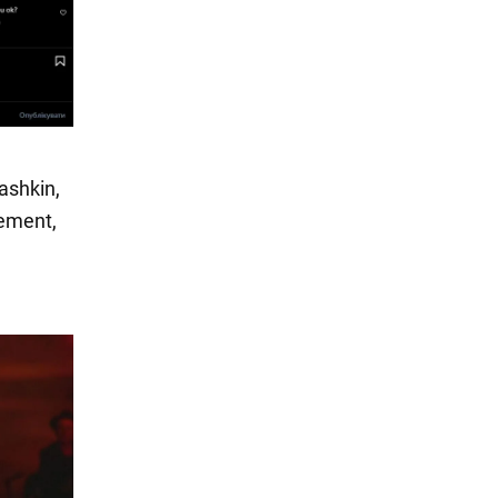
ashkin,
lement,