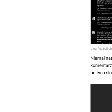
Niemal nat
komentarza
po tych sł