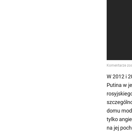
W 2012 i 2
Putina w j
rosyjskieg
szczególno
domu mody 
tylko angi
na jej poc