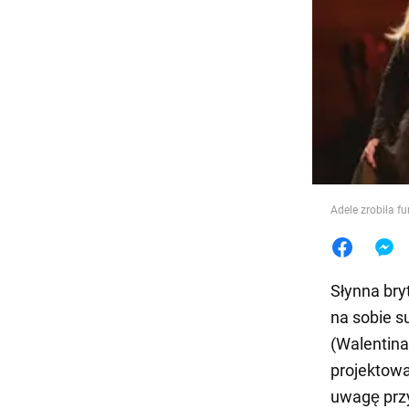
Jedzeni
Adele zrobiła f
Słynna bry
na sobie s
(Walentina
projektowa
uwagę prz