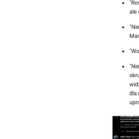
"Ro
ale
"Nie
Mar
"Wo
"Ni
okr
wid
dla
upr