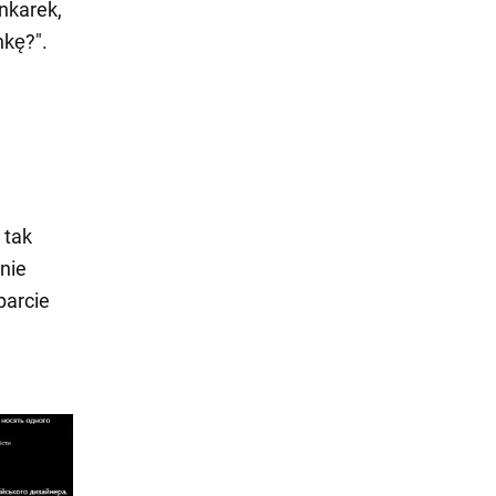
enkarek,
nkę?".
w
 tak
 nie
parcie