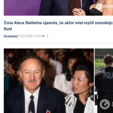
Żona Aleca Baldwina ujawnia, że aktor miał myśli samobójc
Rust
05.03.2025 11:02
3
Rozrywka