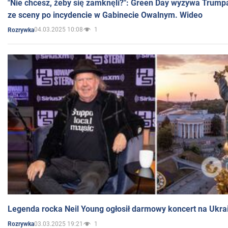
"Nie chcesz, żeby się zamknęli?": Green Day wyzywa Trump
ze sceny po incydencie w Gabinecie Owalnym. Wideo
04.03.2025 10:08
1
Rozrywka
Legenda rocka Neil Young ogłosił darmowy koncert na Ukra
03.03.2025 19:21
1
Rozrywka