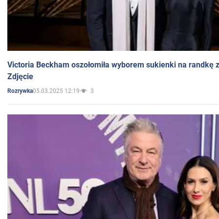
Victoria Beckham oszołomiła wyborem sukienki na randkę
Zdjęcie
05.03.2025 12:19
3
Rozrywka