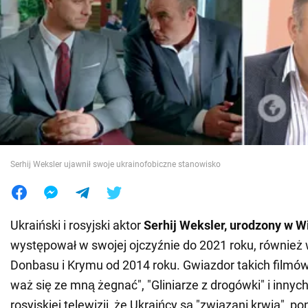
Wojna na Ukrainie
Świat
Jedzenie
Serhij Weksler ujawnił swoje ukrainofobiczne stanowisko
Ukraiński i rosyjski aktor
Serhij Weksler, urodzony w W
występował w swojej ojczyźnie do 2021 roku, również 
Donbasu i Krymu od 2014 roku. Gwiazdor takich filmów 
waż się ze mną żegnać", "Gliniarze z drogówki" i innyc
rosyjskiej telewizji, że Ukraińcy są "związani krwią", po