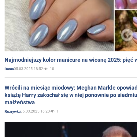
Najmodniejszy kolor manicure na wiosnę 2025: pięć
05.03.2025 18:52
10
Dama
Wrócili na miesiąc miodowy: Meghan Markle opowiada
książę Harry zakochał się w niej ponownie po siedmiu
małżeństwa
05.03.2025 16:20
1
Rozrywka