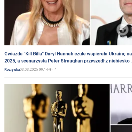
Gwiazda "Kill Billa" Daryl Hannah czule wspierała Ukrainę 
2025, a scenarzysta Peter Straughan przyszedł z niebiesko-
03.03.2025 09:14
4
Rozrywka