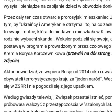
wysyłali pieniądze na zabijanie dzieci w obwodzie doni
Przez cały ten czas otwarcie prorosyjski mieszkaniec 
tym, by "Ukraińcy i Amerykanie otrzymali to, na co zas
to swojej matce, która do niedawna mieszkała w Kijow
rodzinie wybuchł skandal. Weksler podzielił się swoją 
postawą w programie prowadzonym przez czołowego
Kremla Borysa Korczewnikowa
(przewiń na dół strony,
zdjęcie
).
Aktor powiedział, że wspiera Rosję od 2014 roku i uwa
obywateli terrorystycznego kraju za "jeden naród". Wed
się w ZSRR i nie pogodził się z jego upadkiem.
Według gwiazdy telewizji, Związek przestał istnieć, p
próbowała walczyć z przestępczością w "szalonych lata
przestała kontrolować swoich sąsiadów, Ukraińców, kt