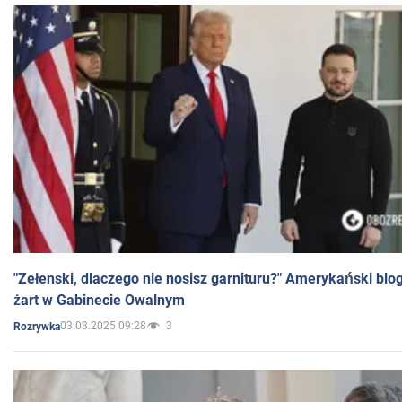
"Zełenski, dlaczego nie nosisz garnituru?" Amerykański blo
żart w Gabinecie Owalnym
03.03.2025 09:28
3
Rozrywka