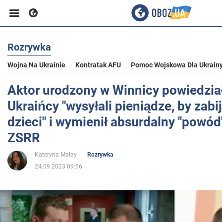
Rozrywka
Biznes
Wojna Na Ukrainie
Kontratak AFU
Pomoc Wojskowa Dla Ukrain
Sport
Aktor urodzony w Winnicy powiedział
Ukraińcy "wysyłali pieniądze, by zabi
Rozrywka
dzieci" i wymienił absurdalny "powó
ZSRR
Życie
Kateryna Malay
Rozrywka
24.09.2023 09:56
Polityka
Społeczeństwo