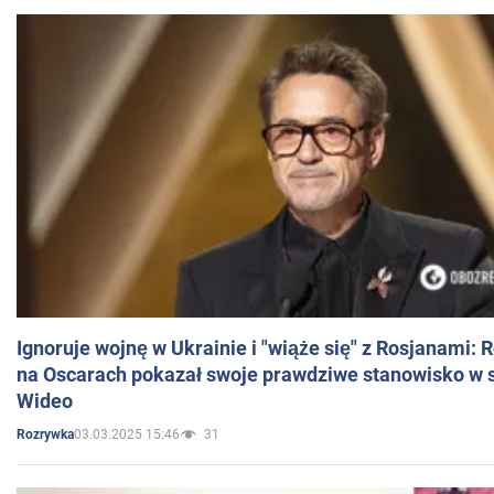
Ignoruje wojnę w Ukrainie i "wiąże się" z Rosjanami: 
na Oscarach pokazał swoje prawdziwe stanowisko w s
Wideo
03.03.2025 15:46
31
Rozrywka