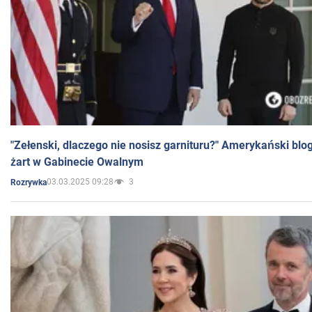
"Zełenski, dlaczego nie nosisz garnituru?" Amerykański blo
żart w Gabinecie Owalnym
03.03.2025 09:28
3
Rozrywka