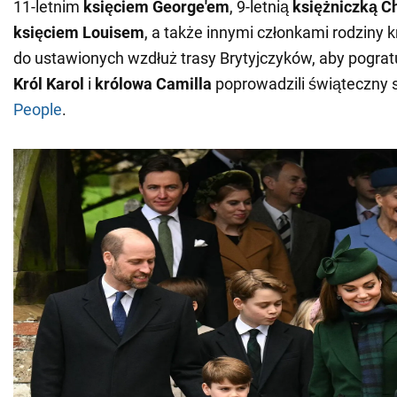
11-letnim
księciem George'em
, 9-letnią
księżniczką Ch
księciem Louisem
, a także innymi członkami rodziny k
do ustawionych wzdłuż trasy Brytyjczyków, aby pograt
Król Karol
i
królowa Camilla
poprowadzili świąteczny s
People
.