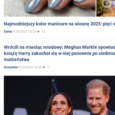
Najmodniejszy kolor manicure na wiosnę 2025: pięć
05.03.2025 18:52
10
Dama
Wrócili na miesiąc miodowy: Meghan Markle opowiada
książę Harry zakochał się w niej ponownie po siedmiu
małżeństwa
05.03.2025 16:20
1
Rozrywka