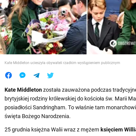
Wojna na Ukrainie
Świat
Jedzenie
Kate Middleton ucieszyła obywateli rzadkim wystąpieniem publicznym
Kate Middleton
została zauważona podczas tradycyjn
brytyjskiej rodziny królewskiej do kościoła św. Marii 
posiadłości Sandringham. To właśnie tam monarchowi
święta Bożego Narodzenia.
25 grudnia księżna Walii wraz z mężem
księciem Wil