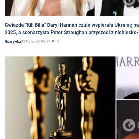
Gwiazda "Kill Billa" Daryl Hannah czule wspierała Ukrainę 
2025, a scenarzysta Peter Straughan przyszedł z niebiesko-
03.03.2025 09:14
4
Rozrywka