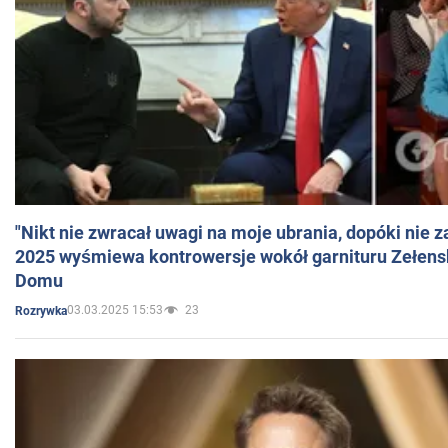
"Nikt nie zwracał uwagi na moje ubrania, dopóki nie z
2025 wyśmiewa kontrowersje wokół garnituru Zełens
Domu
03.03.2025 15:53
23
Rozrywka