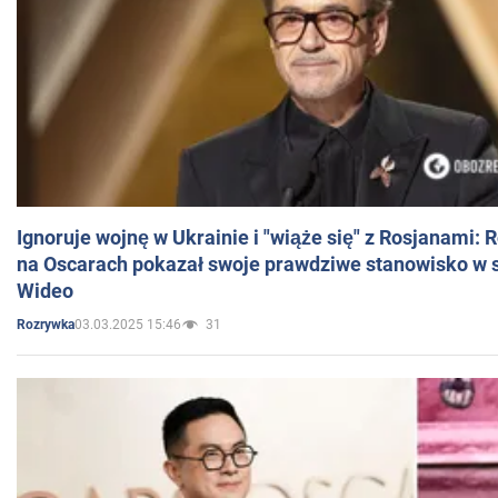
Ignoruje wojnę w Ukrainie i "wiąże się" z Rosjanami: 
na Oscarach pokazał swoje prawdziwe stanowisko w s
Wideo
03.03.2025 15:46
31
Rozrywka