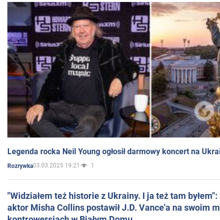
Legenda rocka Neil Young ogłosił darmowy koncert na Ukra
03.03.2025 19:21
1
Rozrywka
"Widziałem też historie z Ukrainy. I ja też tam byłem"
aktor Misha Collins postawił J.D. Vance'a na swoim m
kontrowersjach w Białym Domu