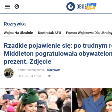
Rozrywka
Biznes
Wojna Na Ukrainie
Kontratak AFU
Pomoc Wojskowa Dla Ukrain
Sport
Rzadkie pojawienie się: po trudnym 
Middleton pogratulowała obywatelom
Rozrywka
prezent. Zdjęcie
Karina Vishnyakova
Rozrywka
Życie
26.12.2024 12:31
3
Polityka
Społeczeństwo