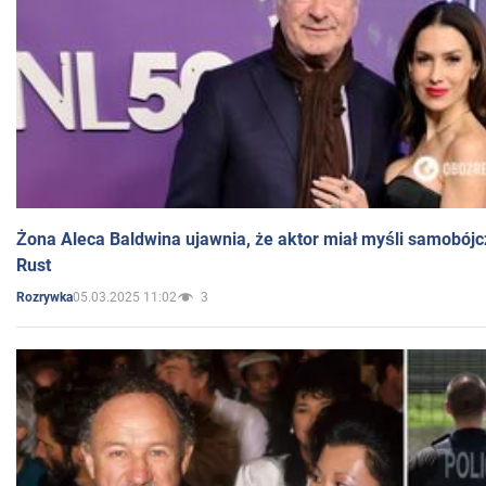
Żona Aleca Baldwina ujawnia, że aktor miał myśli samobójc
Rust
05.03.2025 11:02
3
Rozrywka