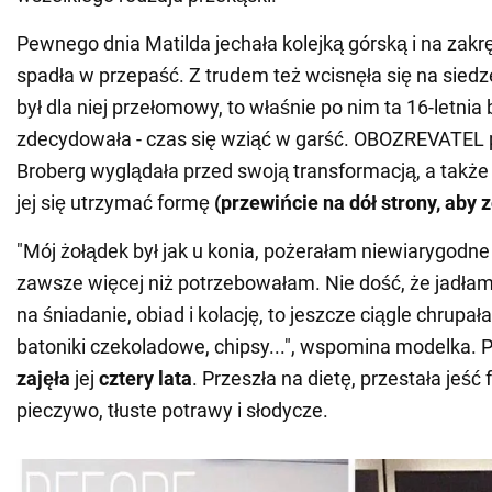
Pewnego dnia Matilda jechała kolejką górską i na zakrę
spadła w przepaść. Z trudem też wcisnęła się na sie
był dla niej przełomowy, to właśnie po nim ta 16-letnia
zdecydowała - czas się wziąć w garść. OBOZREVATEL
Broberg wyglądała przed swoją transformacją, a także 
jej się utrzymać formę
(przewińcie na dół strony, aby 
"Mój żołądek był jak u konia, pożerałam niewiarygodne i
zawsze więcej niż potrzebowałam. Nie dość, że jadła
na śniadanie, obiad i kolację, to jeszcze ciągle chrupa
batoniki czekoladowe, chipsy...", wspomina modelka. 
zajęła
jej
cztery lata
. Przeszła na dietę, przestała jeść 
pieczywo, tłuste potrawy i słodycze.