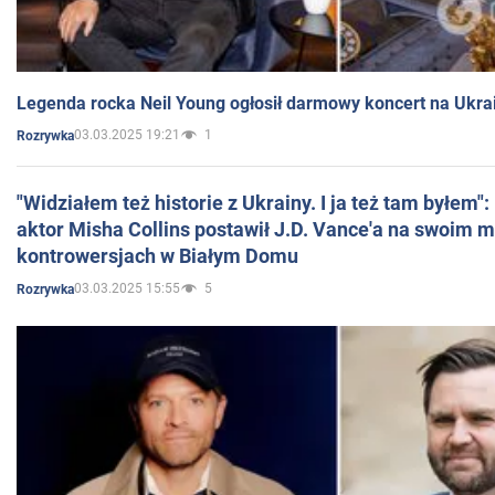
Legenda rocka Neil Young ogłosił darmowy koncert na Ukra
03.03.2025 19:21
1
Rozrywka
"Widziałem też historie z Ukrainy. I ja też tam byłem"
aktor Misha Collins postawił J.D. Vance'a na swoim m
kontrowersjach w Białym Domu
03.03.2025 15:55
5
Rozrywka