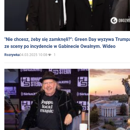
"Nie chcesz, żeby się zamknęli?": Green Day wyzywa Trump
ze sceny po incydencie w Gabinecie Owalnym. Wideo
04.03.2025 10:08
1
Rozrywka