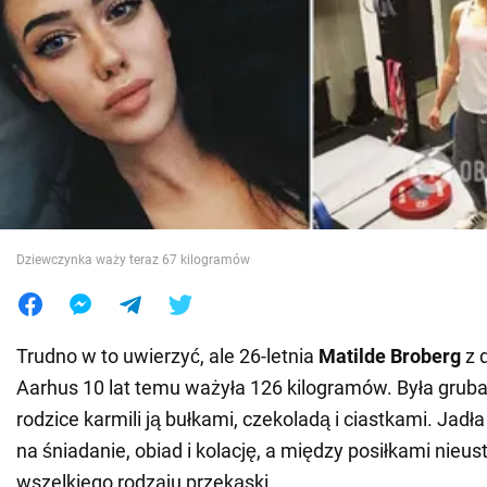
Wojna na Ukrainie
Świat
Jedzenie
Dziewczynka waży teraz 67 kilogramów
Trudno w to uwierzyć, ale 26-letnia
Matilde Broberg
z 
Aarhus 10 lat temu ważyła 126 kilogramów. Była gruba
rodzice karmili ją bułkami, czekoladą i ciastkami. Jadł
na śniadanie, obiad i kolację, a między posiłkami nieu
wszelkiego rodzaju przekąski.