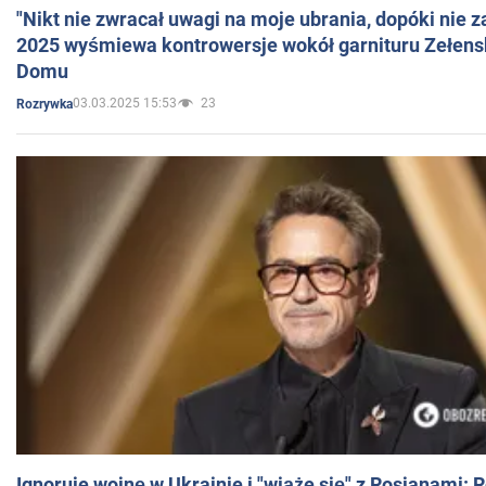
"Nikt nie zwracał uwagi na moje ubrania, dopóki nie z
2025 wyśmiewa kontrowersje wokół garnituru Zełens
Domu
03.03.2025 15:53
23
Rozrywka
Ignoruje wojnę w Ukrainie i "wiąże się" z Rosjanami: 