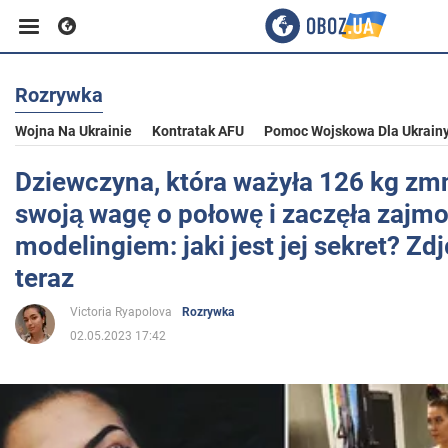
Rozrywka
Biznes
Wojna Na Ukrainie
Kontratak AFU
Pomoc Wojskowa Dla Ukrain
Sport
Dziewczyna, która ważyła 126 kg zmn
swoją wagę o połowę i zaczęła zajm
Rozrywka
modelingiem: jaki jest jej sekret? Zdj
teraz
Życie
Victoria Ryapolova
Rozrywka
02.05.2023 17:42
Polityka
Społeczeństwo