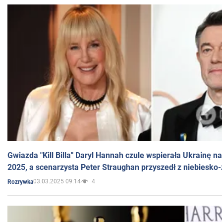
Gwiazda "Kill Billa" Daryl Hannah czule wspierała Ukrainę 
2025, a scenarzysta Peter Straughan przyszedł z niebiesko-
03.03.2025 09:14
4
Rozrywka