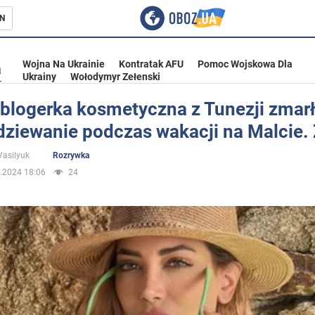
N
Wojna Na Ukrainie
Kontratak AFU
Pomoc Wojskowa Dla
a
Ukrainy
Wołodymyr Zełenski
 blogerka kosmetyczna z Tunezji zmar
dziewanie podczas wakacji na Malcie. 
ka
Vasilyuk
Rozrywka
.2024 18:06
24
eństwo
a Ukrainie