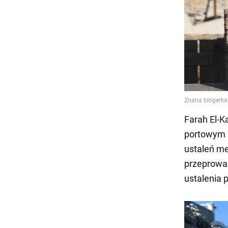
Farah El-K
portowym m
ustaleń me
przeprowad
ustalenia p