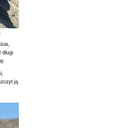
lcie,
 długi
ję.
i,
szczyt ją