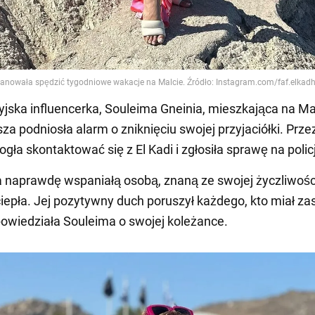
yjska influencerka, Souleima Gneinia, mieszkająca na Ma
za podniosła alarm o zniknięciu swojej przyjaciółki. Przez
gła skontaktować się z El Kadi i zgłosiła sprawę na polic
a naprawdę wspaniałą osobą, znaną ze swojej życzliwośc
 ciepła. Jej pozytywny duch poruszył każdego, kto miał za
powiedziała Souleima o swojej koleżance.