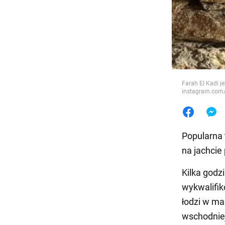
Jedzeni
Farah El Kadi j
instagram.com/
Popularna 
na jachcie
Kilka godzi
wykwalifik
łodzi w ma
wschodniej