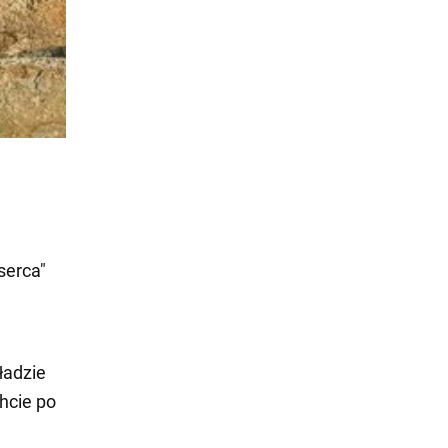
serca"
ładzie
chcie po