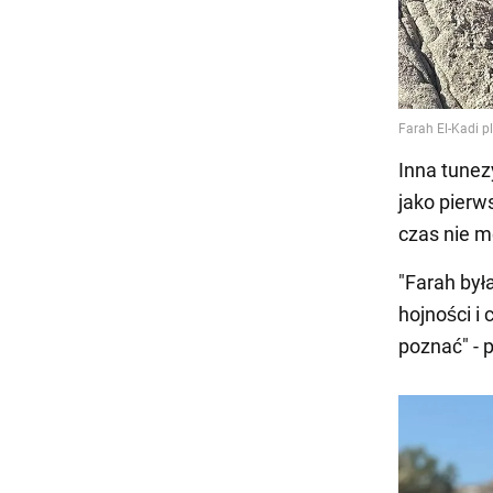
Inna tunez
jako pierws
czas nie mo
"Farah był
hojności i
poznać" - 