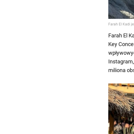
Farah El K
Key Concep
wpływowych
Instagram
miliona ob