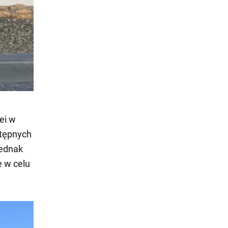
ei w
stępnych
jednak
 w celu