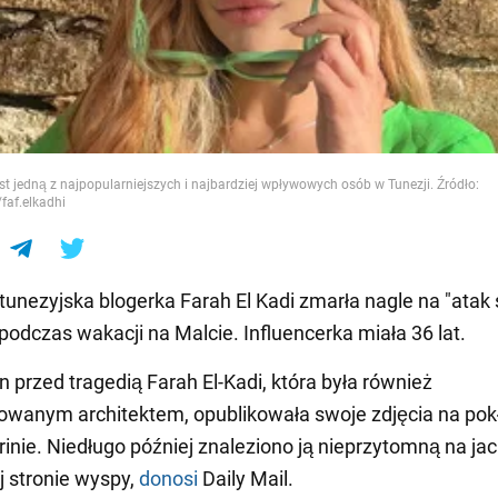
e
est jedną z najpopularniejszych i najbardziej wpływowych osób w Tunezji. Źródło:
faf.elkadhi
tunezyjska blogerka Farah El Kadi zmarła nagle na "atak 
 podczas wakacji na Malcie. Influencerka miała 36 lat.
n przed tragedią Farah El-Kadi, która była również
owanym architektem, opublikowała swoje zdjęcia na pok
rinie. Niedługo później znaleziono ją nieprzytomną na ja
 stronie wyspy,
donosi
Daily Mail.