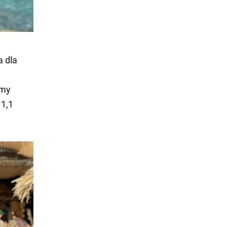
a dla
rmy
1,1