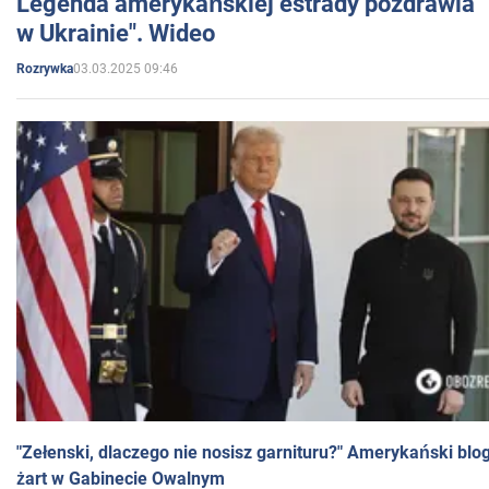
Legenda amerykańskiej estrady pozdrawia "br
w Ukrainie". Wideo
03.03.2025 09:46
Rozrywka
"Zełenski, dlaczego nie nosisz garnituru?" Amerykański blo
żart w Gabinecie Owalnym