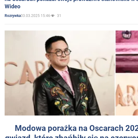
Wideo
03.03.2025 15:46
31
Rozrywka
Modowa porażka na Oscarach 202
gwiazd, które zhańbiły się na czer