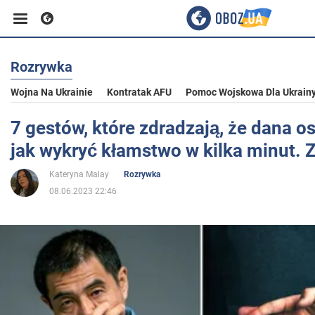
Rozrywka
Biznes
Wojna Na Ukrainie
Kontratak AFU
Pomoc Wojskowa Dla Ukrain
Sport
7 gestów, które zdradzają, że dana o
jak wykryć kłamstwo w kilka minut. Z
Rozrywka
Kateryna Malay
Rozrywka
08.06.2023 22:46
Życie
Polityka
Społeczeństwo