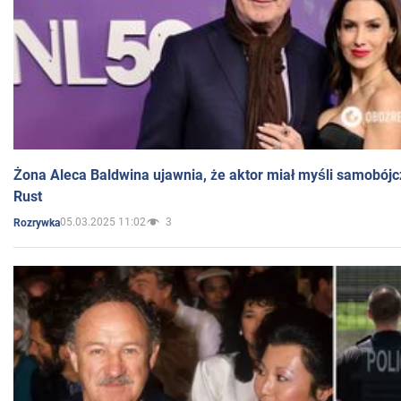
Żona Aleca Baldwina ujawnia, że aktor miał myśli samobójc
Rust
05.03.2025 11:02
3
Rozrywka