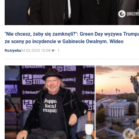
"Nie chcesz, żeby się zamknęli?": Green Day wyzywa Trump
ze sceny po incydencie w Gabinecie Owalnym. Wideo
04.03.2025 10:08
1
Rozrywka