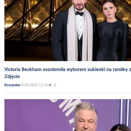
Victoria Beckham oszołomiła wyborem sukienki na randkę
Zdjęcie
05.03.2025 12:19
3
Rozrywka