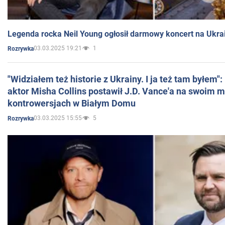
Legenda rocka Neil Young ogłosił darmowy koncert na Ukra
03.03.2025 19:21
1
Rozrywka
"Widziałem też historie z Ukrainy. I ja też tam byłem"
aktor Misha Collins postawił J.D. Vance'a na swoim m
kontrowersjach w Białym Domu
03.03.2025 15:55
5
Rozrywka