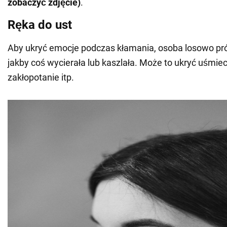
zobaczyć zdjęcie)
.
Ręka do ust
Aby ukryć emocje podczas kłamania, osoba losowo pró
jakby coś wycierała lub kaszlała. Może to ukryć uśmiech
zakłopotanie itp.