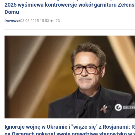
2025 wyśmiewa kontrowersje wokół garnituru Zełens
Domu
03.03.2025 15:53
23
Rozrywka
Ignoruje wojnę w Ukrainie i "wiąże się" z Rosjanami: 
na Oscarach pokazał swoje prawdziwe stanowisko w s