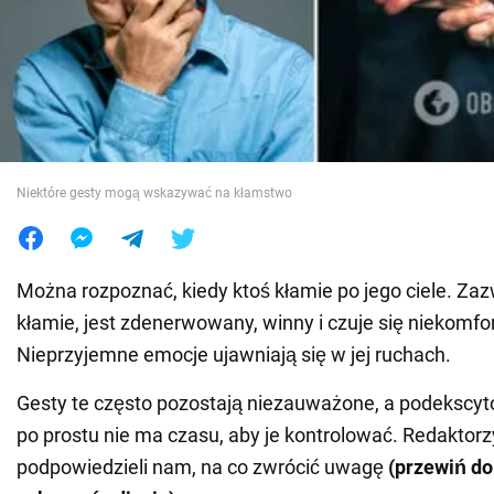
Wojna na Ukrainie
Świat
Jedzenie
Niektóre gesty mogą wskazywać na kłamstwo
Można rozpoznać, kiedy ktoś kłamie po jego ciele. Zaz
kłamie, jest zdenerwowany, winny i czuje się niekomfo
Nieprzyjemne emocje ujawniają się w jej ruchach.
Gesty te często pozostają niezauważone, a podeksc
po prostu nie ma czasu, aby je kontrolować. Redaktor
podpowiedzieli nam, na co zwrócić uwagę
(przewiń do