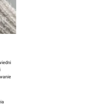
wiedni
i
owanie
ia