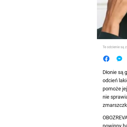
Jedzeni
Te odcienie są 
Dłonie są 
odcień lak
pomoże jej
nie sprawi
zmarszczki
OBOZREVATE
powinny ba