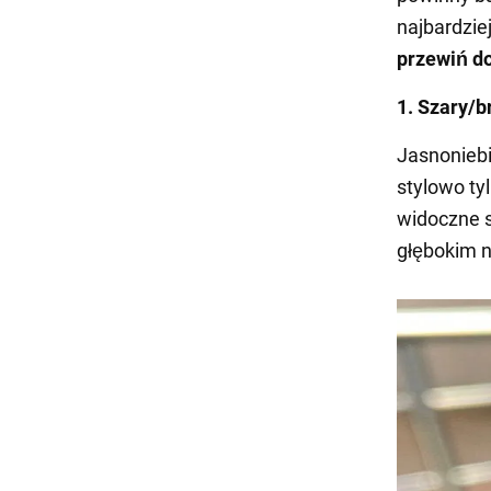
najbardzie
przewiń d
1. Szary/b
Jasnoniebi
stylowo ty
widoczne są
głębokim n