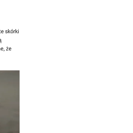
te skórki
ą
e, że