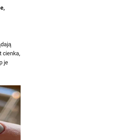
e,
ądają
t cienka,
p je