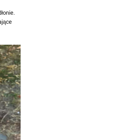
dłonie.
ające