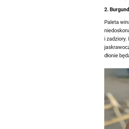
2. Burgund
Paleta win
niedoskona
i zadziory.
jaskrawocz
dłonie będ