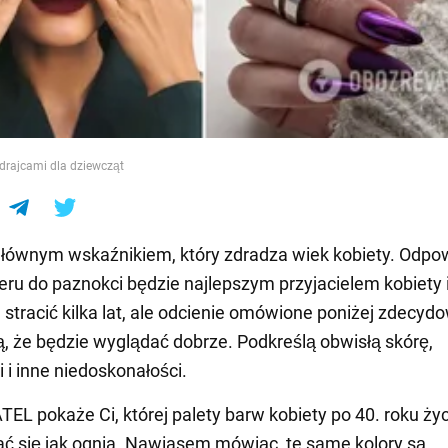
e
zdrajcami dla dziewcząt
głównym wskaźnikiem, który zdradza wiek kobiety. Odpo
ieru do paznokci będzie najlepszym przyjacielem kobiety 
 stracić kilka lat, ale odcienie omówione poniżej zdecyd
ą, że będzie wyglądać dobrze. Podkreślą obwisłą skórę,
 i inne niedoskonałości.
L pokaże Ci, której palety barw kobiety po 40. roku życ
ć się jak ognia. Nawiasem mówiąc, te same kolory są