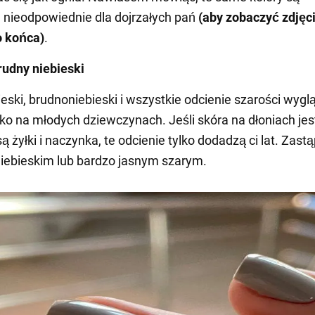
j nieodpowiednie dla dojrzałych pań
(aby zobaczyć zdjęci
o końca)
.
rudny niebieski
eski, brudnoniebieski i wszystkie odcienie szarości wygl
lko na młodych dziewczynach. Jeśli skóra na dłoniach jes
 żyłki i naczynka, te odcienie tylko dodadzą ci lat. Zastą
iebieskim lub bardzo jasnym szarym.