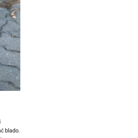
i
ć blado.