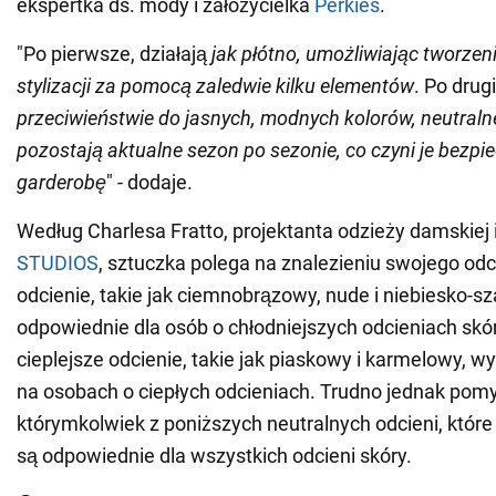
ekspertka ds. mody i założycielka
Perkies
.
"Po pierwsze, działają
jak płótno, umożliwiając tworze
stylizacji za pomocą zaledwie kilku elementów
. Po drug
przeciwieństwie do jasnych, modnych kolorów, neutraln
pozostają aktualne sezon po sezonie, co czyni je bezpi
garderobę
" - dodaje.
Według Charlesa Fratto, projektanta odzieży damskiej 
STUDIOS
, sztuczka polega na znalezieniu swojego odc
odcienie, takie jak ciemnobrązowy, nude i niebiesko-sz
odpowiednie dla osób o chłodniejszych odcieniach skó
cieplejsze odcienie, takie jak piaskowy i karmelowy, wy
na osobach o ciepłych odcieniach. Trudno jednak pomyl
którymkolwiek z poniższych neutralnych odcieni, które
są odpowiednie dla wszystkich odcieni skóry.