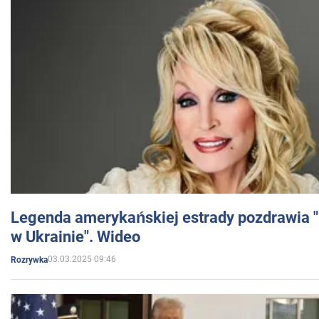
Legenda amerykańskiej estrady pozdrawia "br
w Ukrainie". Wideo
03.03.2025 09:46
Rozrywka