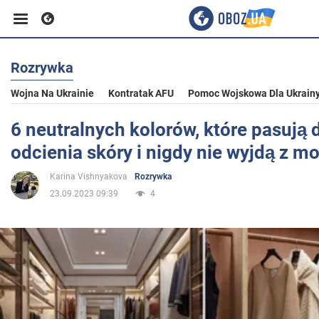
Rozrywka
Biznes
Wojna Na Ukrainie
Kontratak AFU
Pomoc Wojskowa Dla Ukrain
Sport
6 neutralnych kolorów, które pasują
odcienia skóry i nigdy nie wyjdą z m
Rozrywka
Karina Vishnyakova
Rozrywka
23.09.2023 09:39
4
Życie
Polityka
Społeczeństwo