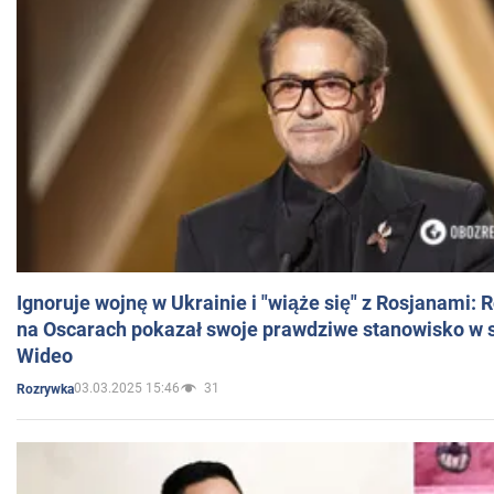
Ignoruje wojnę w Ukrainie i "wiąże się" z Rosjanami: 
na Oscarach pokazał swoje prawdziwe stanowisko w s
Wideo
03.03.2025 15:46
31
Rozrywka