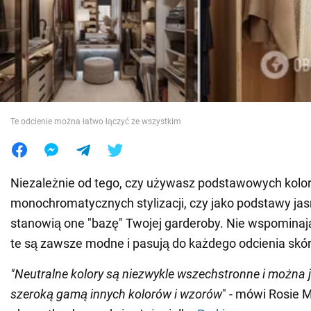
Wojna na Ukrainie
Świat
Jedzenie
Te odcienie można łatwo łączyć ze wszystkim
Niezależnie od tego, czy używasz podstawowych kolo
monochromatycznych stylizacji, czy jako podstawy jas
stanowią one "bazę" Twojej garderoby. Nie wspominają
te są zawsze modne i pasują do każdego odcienia skór
"Neutralne kolory są niezwykle wszechstronne i można j
szeroką gamą innych kolorów i wzorów
" - mówi Rosie M