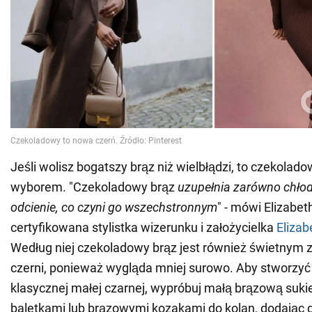
Jeśli wolisz bogatszy brąz niż wielbłądzi, to czekolad
wyborem. "Czekoladowy brąz
uzupełnia zarówno chłodn
odcienie, co czyni go wszechstronnym
" - mówi Elizabet
certyfikowana stylistka wizerunku i założycielka
Elizab
Według niej czekoladowy brąz jest również świetnym
czerni, ponieważ wygląda mniej surowo. Aby stworzyć
klasycznej małej czarnej, wypróbuj małą brązową suki
baletkami lub brązowymi kozakami do kolan, dodając d