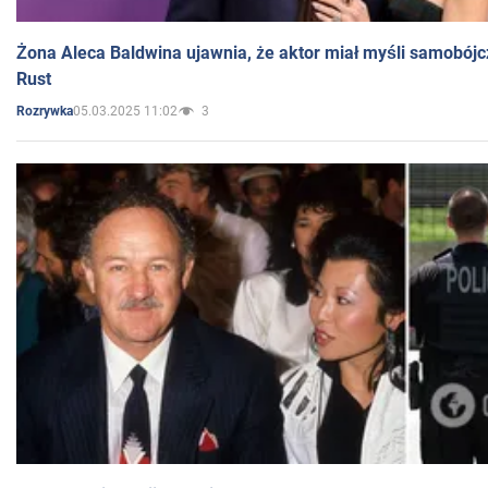
Żona Aleca Baldwina ujawnia, że aktor miał myśli samobójc
Rust
05.03.2025 11:02
3
Rozrywka