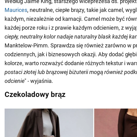
Według Jaime King, starszego wiceprezesa ds. projek
Maurices
, neutralne, ciepłe brązy, takie jak camel, wy
każdym, niezależnie od karnacji. Camel może być rów
każdej porze roku i z prawie każdym odcieniem, z wyj
ciepły, neutralny kolor nadaje naturalny blask każdej kar
Manktelow-Pimm. Sprawdza się również zarówno w p
codziennych, jak i biznesowych okazji. Aby dodać głębi 
kolorze, warto rozważyć dodanie różnych tekstur i wa
postaci złotej lub brązowej biżuterii mogą również podkr
odcienie
" - wyjaśnia.
Czekoladowy brąz