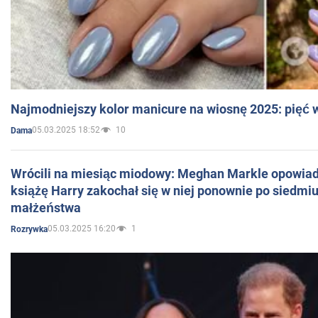
Najmodniejszy kolor manicure na wiosnę 2025: pięć
05.03.2025 18:52
10
Dama
Wrócili na miesiąc miodowy: Meghan Markle opowiada
książę Harry zakochał się w niej ponownie po siedmiu
małżeństwa
05.03.2025 16:20
1
Rozrywka