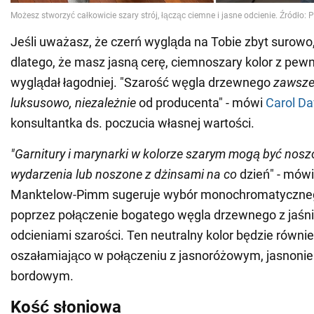
Jeśli uważasz, że czerń wygląda na Tobie zbyt surowo,
dlatego, że masz jasną cerę, ciemnoszary kolor z pew
wyglądał łagodniej. "Szarość węgla drzewnego
zawsze
luksusowo, niezależnie
od producenta" - mówi
Carol Da
konsultantka ds. poczucia własnej wartości.
"Garnitury i marynarki w kolorze szarym mogą być nos
wydarzenia lub noszone z dżinsami na co
dzień" - mówi
Manktelow-Pimm sugeruje wybór monochromatyczne
poprzez połączenie bogatego węgla drzewnego z jaśn
odcieniami szarości. Ten neutralny kolor będzie równi
oszałamiająco w połączeniu z jasnoróżowym, jasnonie
bordowym.
Kość słoniowa