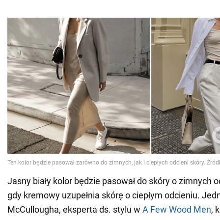
Jasny biały kolor będzie pasował do skóry o zimnych 
gdy kremowy uzupełnia skórę o ciepłym odcieniu. Jed
McCullougha, eksperta ds. stylu w
A Few Wood Men
, 