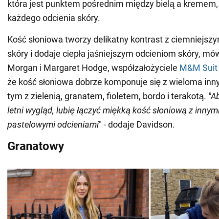
która jest punktem pośrednim między bielą a kremem,
każdego odcienia skóry.
Kość słoniowa tworzy delikatny kontrast z ciemniejsz
skóry i dodaje ciepła jaśniejszym odcieniom skóry, mów
Morgan i Margaret Hodge, współzałożyciele
M&M Suit
że kość słoniowa dobrze komponuje się z wieloma inn
tym z zielenią, granatem, fioletem, bordo i terakotą.
"A
letni wygląd, lubię łączyć miękką kość słoniową z innymi
pastelowymi odcieniami
" - dodaje Davidson.
Granatowy