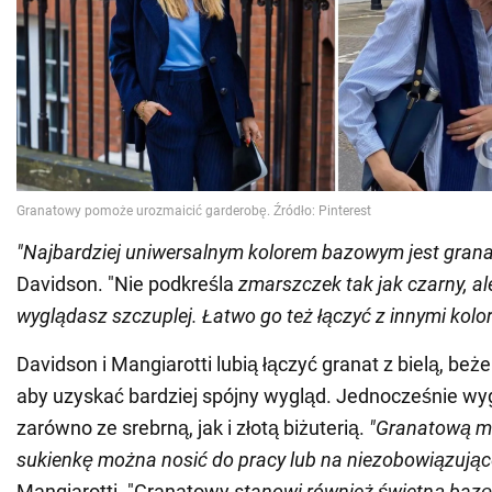
"Najbardziej uniwersalnym kolorem bazowym jest gra
Davidson. "Nie podkreśla
zmarszczek tak jak czarny, al
wyglądasz szczuplej. Łatwo go też łączyć z innymi kolo
Davidson i Mangiarotti lubią łączyć granat z bielą, beż
aby uzyskać bardziej spójny wygląd. Jednocześnie wy
zarówno ze srebrną, jak i złotą biżuterią.
"Granatową m
sukienkę można nosić do pracy lub na niezobowiązując
Mangiarotti. "Granatowy
stanowi również świetną bazę 