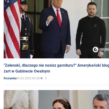
"Zełenski, dlaczego nie nosisz garnituru?" Amerykański blo
żart w Gabinecie Owalnym
03.03.2025 09:28
3
Rozrywka