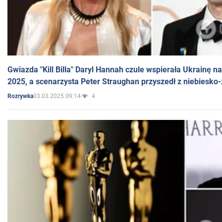
Gwiazda "Kill Billa" Daryl Hannah czule wspierała Ukrainę 
2025, a scenarzysta Peter Straughan przyszedł z niebiesko-
03.03.2025 09:14
4
Rozrywka