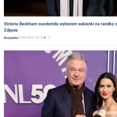
Victoria Beckham oszołomiła wyborem sukienki na randkę
Zdjęcie
05.03.2025 12:19
3
Rozrywka