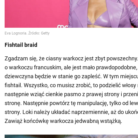
Fishtail braid
Zgadzam się, że ciasny warkocz jest zbyt powszechn
o warkoczu francuskim, ale jest mało prawdopodobne,
dziewczyna będzie w stanie go zapleść. W tym miejscu
fishtail. Wszystko, co musisz zrobić, to podzielić włosy
następnie wziąć cienkie pasmo z prawej strony i przen
stronę. Następnie powtórz tę manipulację, tylko od le
strony. Loki należy układać naprzemiennie, aż do ukońc
Zawiąż końcówkę warkocza jedwabną wstążką.