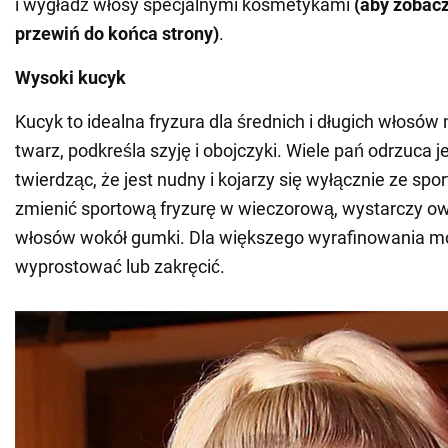
i wygładź włosy specjalnymi kosmetykami
(aby zobacz
przewiń do końca strony)
.
Wysoki kucyk
Kucyk to idealna fryzura dla średnich i długich włosów 
twarz, podkreśla szyję i obojczyki. Wiele pań odrzuca 
twierdząc, że jest nudny i kojarzy się wyłącznie ze sp
zmienić sportową fryzurę w wieczorową, wystarczy o
włosów wokół gumki. Dla większego wyrafinowania m
wyprostować lub zakręcić.