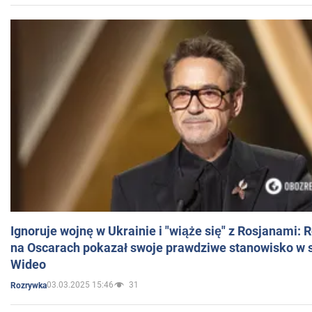
Ignoruje wojnę w Ukrainie i "wiąże się" z Rosjanami: 
na Oscarach pokazał swoje prawdziwe stanowisko w s
Wideo
03.03.2025 15:46
31
Rozrywka