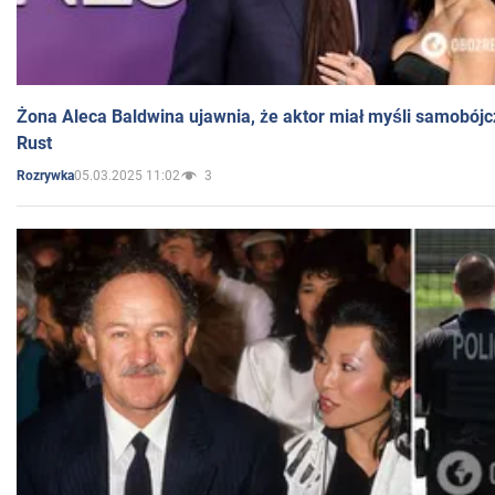
Żona Aleca Baldwina ujawnia, że aktor miał myśli samobójc
Rust
05.03.2025 11:02
3
Rozrywka