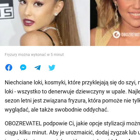
Wojna na Ukrainie
Świat
Jedzenie
Fryzury można wykonać w 5 minut
Niechciane loki, kosmyki, które przyklejają się do szy
loki - wszystko to denerwuje dziewczyny w upale. Najl
sezon letni jest związana fryzura, która pomoże nie ty
wyglądać, ale także swobodnie oddychać.
OBOZREVATEL podpowie Ci, jakie opcje stylizacji mo
ciągu kilku minut. Aby je urozmaicić, dodaj zygzak lub