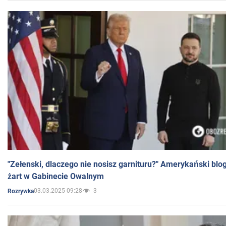
"Zełenski, dlaczego nie nosisz garnituru?" Amerykański blo
żart w Gabinecie Owalnym
03.03.2025 09:28
3
Rozrywka