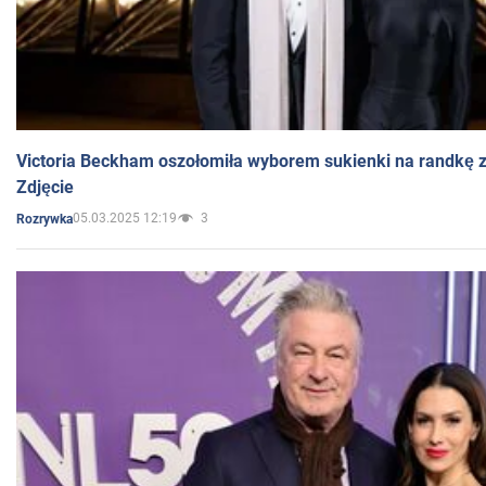
Victoria Beckham oszołomiła wyborem sukienki na randkę
Zdjęcie
05.03.2025 12:19
3
Rozrywka