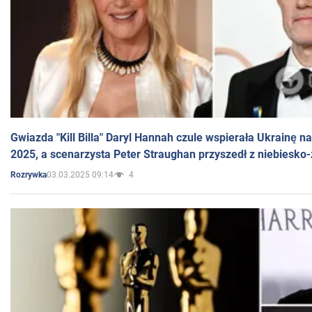
Gwiazda "Kill Billa" Daryl Hannah czule wspierała Ukrainę 
2025, a scenarzysta Peter Straughan przyszedł z niebiesko-
03.03.2025 09:14
4
Rozrywka