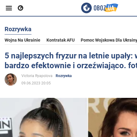
Rozrywka
Biznes
Wojna Na Ukrainie
Kontratak AFU
Pomoc Wojskowa Dla Ukrain
Sport
5 najlepszych fryzur na letnie upały:
bardzo efektownie i orzeźwiająco. fo
Rozrywka
Victoria Ryapolova
Rozrywka
09.06.2023 20:05
Życie
Polityka
Społeczeństwo