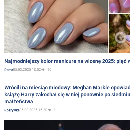
Najmodniejszy kolor manicure na wiosnę 2025: pięć
05.03.2025 18:52
10
Dama
Wrócili na miesiąc miodowy: Meghan Markle opowiada
książę Harry zakochał się w niej ponownie po siedmiu
małżeństwa
05.03.2025 16:20
1
Rozrywka