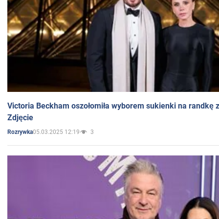
Victoria Beckham oszołomiła wyborem sukienki na randkę
Zdjęcie
05.03.2025 12:19
3
Rozrywka