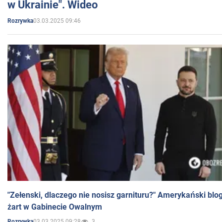
w Ukrainie". Wideo
03.03.2025 09:46
Rozrywka
"Zełenski, dlaczego nie nosisz garnituru?" Amerykański blo
żart w Gabinecie Owalnym
03.03.2025 09:28
3
Rozrywka