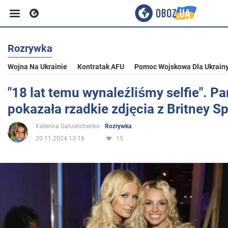
Rozrywka
Biznes
Wojna Na Ukrainie
Kontratak AFU
Pomoc Wojskowa Dla Ukrain
Sport
"18 lat temu wynaleźliśmy selfie". Par
pokazała rzadkie zdjęcia z Britney S
Rozrywka
Katerina Galushchenko
Rozrywka
20.11.2024 13:18
15
Życie
Polityka
Społeczeństwo