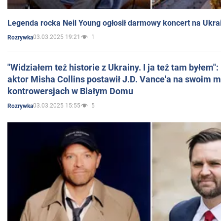
Legenda rocka Neil Young ogłosił darmowy koncert na Ukra
03.03.2025 19:21
1
Rozrywka
"Widziałem też historie z Ukrainy. I ja też tam byłem"
aktor Misha Collins postawił J.D. Vance'a na swoim m
kontrowersjach w Białym Domu
03.03.2025 15:55
5
Rozrywka