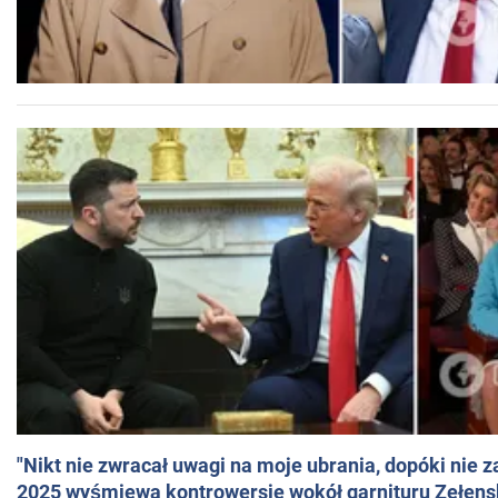
"Nikt nie zwracał uwagi na moje ubrania, dopóki nie z
2025 wyśmiewa kontrowersje wokół garnituru Zełens