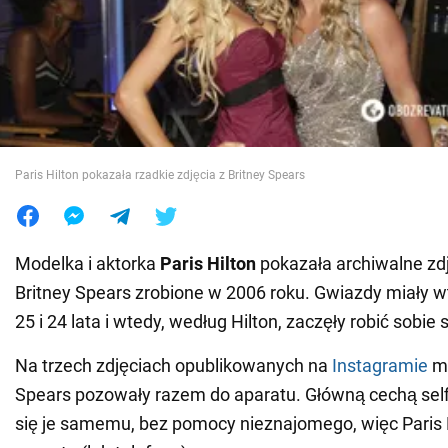
Wojna na Ukrainie
Świat
Jedzenie
Paris Hilton pokazała rzadkie zdjęcia z Britney Spears
Modelka i aktorka
Paris Hilton
pokazała archiwalne zdj
Britney Spears zrobione w 2006 roku. Gwiazdy miały 
25 i 24 lata i wtedy, według Hilton, zaczęły robić sobie s
Na trzech zdjęciach opublikowanych na
Instagramie
mo
Spears pozowały razem do aparatu. Główną cechą selfie
się je samemu, bez pomocy nieznajomego, więc Paris H