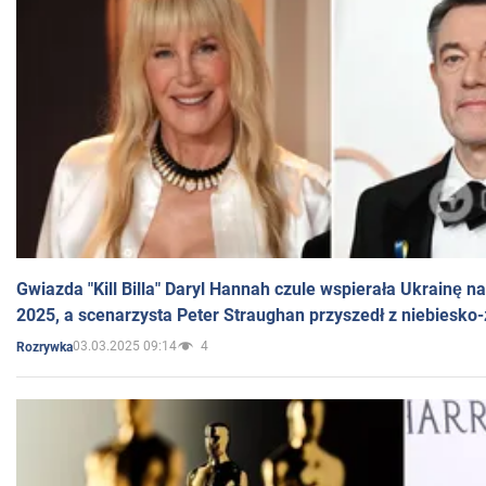
Gwiazda "Kill Billa" Daryl Hannah czule wspierała Ukrainę 
2025, a scenarzysta Peter Straughan przyszedł z niebiesko-
03.03.2025 09:14
4
Rozrywka