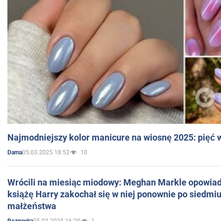
Najmodniejszy kolor manicure na wiosnę 2025: pięć
05.03.2025 18:52
10
Dama
Wrócili na miesiąc miodowy: Meghan Markle opowiada
książę Harry zakochał się w niej ponownie po siedmiu
małżeństwa
05.03.2025 16:20
1