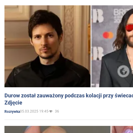
Durow został zauważony podczas kolacji przy świeca
Zdjęcie
05.03.2025 19:45
36
Rozrywka