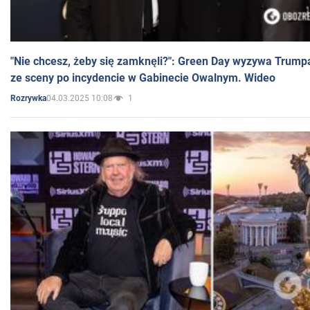
"Nie chcesz, żeby się zamknęli?": Green Day wyzywa Trump
ze sceny po incydencie w Gabinecie Owalnym. Wideo
04.03.2025 10:08
1
Rozrywka