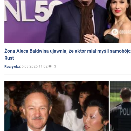
Żona Aleca Baldwina ujawnia, że aktor miał myśli samobójc
Rust
05.03.2025 11:02
3
Rozrywka