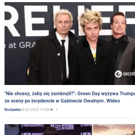
"Nie chcesz, żeby się zamknęli?": Green Day wyzywa Trump
ze sceny po incydencie w Gabinecie Owalnym. Wideo
04.03.2025 10:08
1
Rozrywka