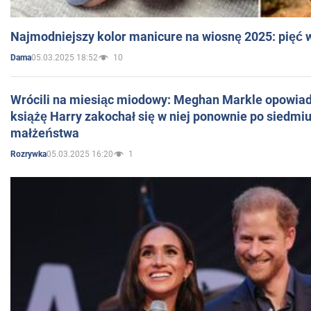
Najmodniejszy kolor manicure na wiosnę 2025: pięć
05.03.2025 18:52
10
Dama
Wrócili na miesiąc miodowy: Meghan Markle opowiada
książę Harry zakochał się w niej ponownie po siedmiu
małżeństwa
05.03.2025 16:20
1
Rozrywka