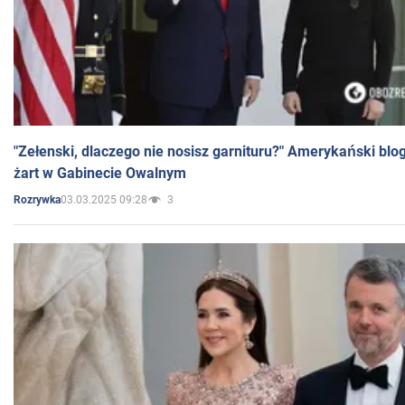
"Zełenski, dlaczego nie nosisz garnituru?" Amerykański blo
żart w Gabinecie Owalnym
03.03.2025 09:28
3
Rozrywka