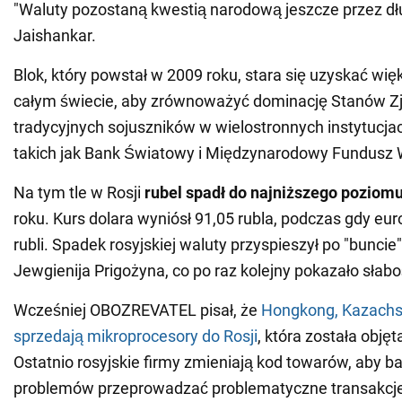
"Waluty pozostaną kwestią narodową jeszcze przez dłu
Jaishankar.
Blok, który powstał w 2009 roku, stara się uzyskać wi
całym świecie, aby zrównoważyć dominację Stanów Zj
tradycyjnych sojuszników w wielostronnych instytucja
takich jak Bank Światowy i Międzynarodowy Fundusz 
Na tym tle w Rosji
rubel spadł do najniższego poziom
roku. Kurs dolara wyniósł 91,05 rubla, podczas gdy eur
rubli. Spadek rosyjskiej waluty przyspieszył po "bunc
Jewgienija Prigożyna, co po raz kolejny pokazało słab
Wcześniej OBOZREVATEL pisał, że
Hongkong, Kazachs
sprzedają mikroprocesory do Rosji
, która została obję
Ostatnio rosyjskie firmy zmieniają kod towarów, aby b
problemów przeprowadzać problematyczne transakcj