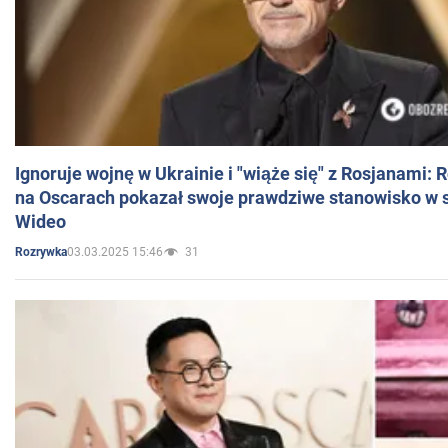
Ignoruje wojnę w Ukrainie i "wiąże się" z Rosjanami: 
na Oscarach pokazał swoje prawdziwe stanowisko w s
Wideo
03.03.2025 15:46
31
Rozrywka