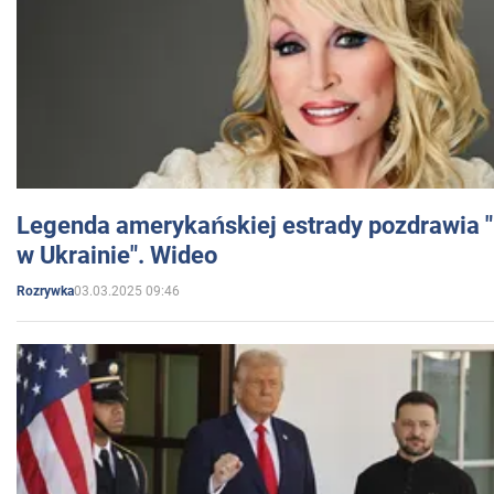
Legenda amerykańskiej estrady pozdrawia "br
w Ukrainie". Wideo
03.03.2025 09:46
Rozrywka