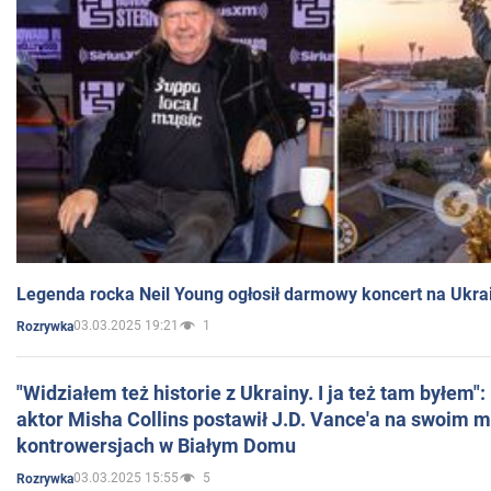
Legenda rocka Neil Young ogłosił darmowy koncert na Ukra
03.03.2025 19:21
1
Rozrywka
"Widziałem też historie z Ukrainy. I ja też tam byłem"
aktor Misha Collins postawił J.D. Vance'a na swoim m
kontrowersjach w Białym Domu
03.03.2025 15:55
5
Rozrywka