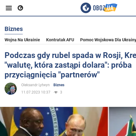
Biznes
Biznes
Wojna Na Ukrainie
Kontratak AFU
Pomoc Wojskowa Dla Ukrain
Sport
Podczas gdy rubel spada w Rosji, Kr
"walutę, która zastąpi dolara": próba
Rozrywka
przyciągnięcia "partnerów"
Oleksandr Lytwyn
Biznes
Życie
11.07.2023 10:37
3
Polityka
Społeczeństwo