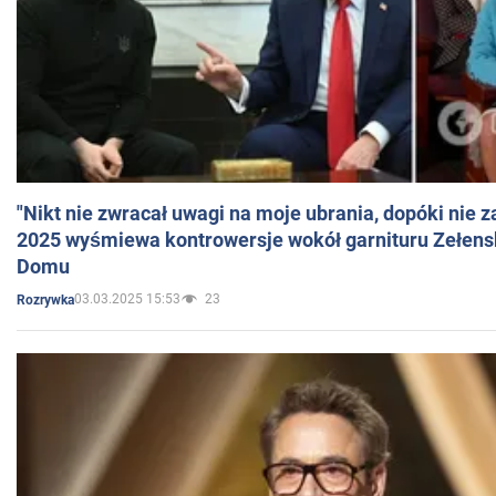
"Nikt nie zwracał uwagi na moje ubrania, dopóki nie z
2025 wyśmiewa kontrowersje wokół garnituru Zełens
Domu
03.03.2025 15:53
23
Rozrywka