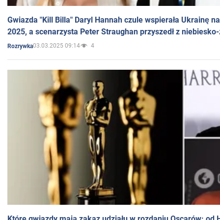
Gwiazda "Kill Billa" Daryl Hannah czule wspierała Ukrainę 
2025, a scenarzysta Peter Straughan przyszedł z niebiesko-
03.03.2025 09:14
4
Rozrywka
Które gwiazdy mają zakaz udziału w rozdaniu Oscarów: od 