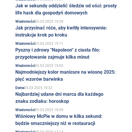
Jak w sekundę oddzielić śledzie od ości: prosty
life hack dla gospodyń domowych
05.03.2025 19:28
Wiadomości
Jak przycinać róże, aby kwitły intensywnie:
instrukcje krok po kroku
05.03.2025 19:11
Wiadomości
Pyszny i zdrowy "Napoleon" z ciasta filo:
przygotowanie zajmuje kilka minut
05.03.2025 19:05
Wiadomości
Najmodniejszy kolor manicure na wiosnę 2025:
pięć wzorów barwinka
05.03.2025 18:52
Dama
Najbardziej udane dni marca dla każdego
znaku zodiaku: horoskop
05.03.2025 18:09
Wiadomości
Wiśniowy McPie w domu w kilka sekund:
będzie smaczniejszy niż w restauracji
05.03.2025 17:14