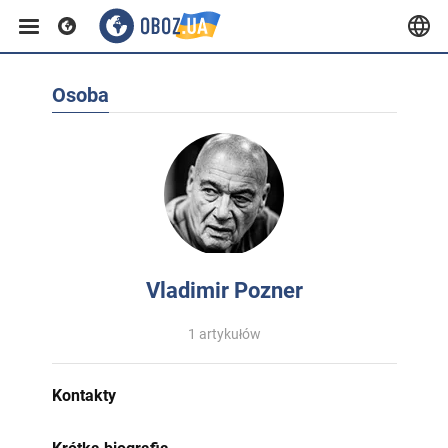
Osoba
Vladimir Pozner
1 artykułów
Kontakty