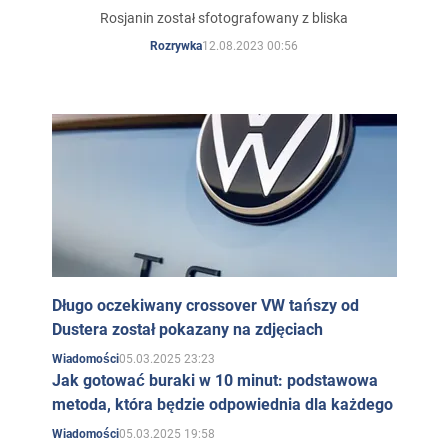
go za wspieranie wojny
Rosjanin został sfotografowany z bliska
12.08.2023 00:56
Rozrywka
Długo oczekiwany crossover VW tańszy od
Dustera został pokazany na zdjęciach
05.03.2025 23:23
Wiadomości
Jak gotować buraki w 10 minut: podstawowa
metoda, która będzie odpowiednia dla każdego
05.03.2025 19:58
Wiadomości