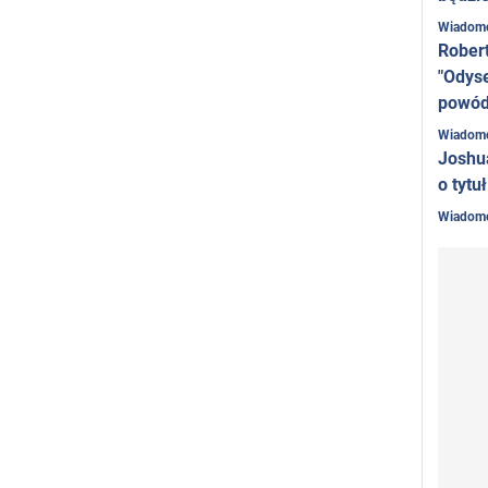
Wiadom
Rober
"Odyse
powó
Wiadom
Joshu
o tytu
Wiadom