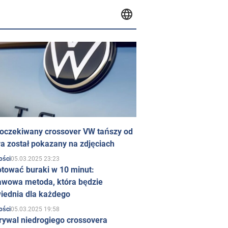
 oczekiwany crossover VW tańszy od
a został pokazany na zdjęciach
05.03.2025 23:23
ości
otować buraki w 10 minut:
awowa metoda, która będzie
iednia dla każdego
05.03.2025 19:58
ości
rywal niedrogiego crossovera