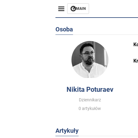
MAIN
Osoba
K
Kr
Nikita Poturaev
Dziennikarz
0 artykułów
Artykuły