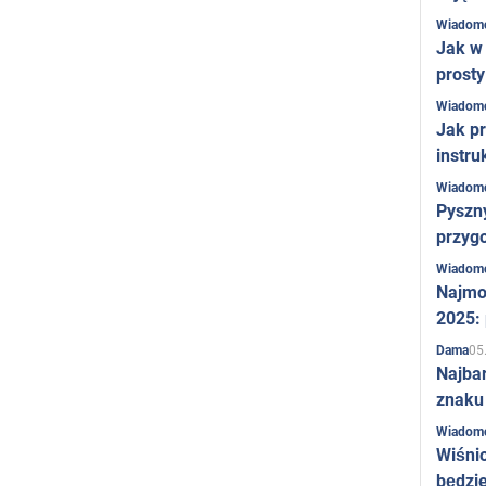
Wiadom
Jak w 
prost
Wiadom
Jak pr
instru
Wiadom
Pyszny
przygo
Wiadom
Najmo
2025:
05
Dama
Najba
znaku
Wiadom
Wiśni
będzie