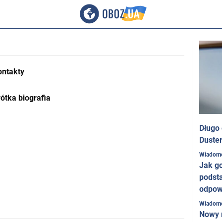
ontakty
ótka biografia
Długo
Duster
Wiadom
Jak g
podst
odpow
Wiadom
Nowy 