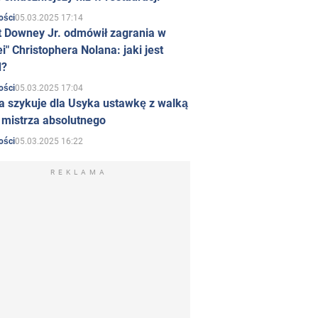
05.03.2025 17:14
ości
t Downey Jr. odmówił zagrania w
i" Christophera Nolana: jaki jest
d?
05.03.2025 17:04
ości
a szykuje dla Usyka ustawkę z walką
ł mistrza absolutnego
05.03.2025 16:22
ości
REKLAMA