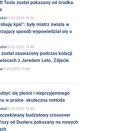
t Tesla został pokazany od środka.
e
05.03.2025 19:55
ości
róbuję kpić": były mistrz świata w
rzający sposób wypowiedział się o
05.03.2025 19:48
ości
 został zauważony podczas kolacji
wiecach z Jaredem Leto. Zdjęcie
05.03.2025 19:45
a
zbyć się pleśni i nieprzyjemnego
hu w pralce: skuteczna metoda
05.03.2025 19:45
ości
 oczekiwany budżetowy crossover
ńszy od Dustera pokazany na nowych
ach