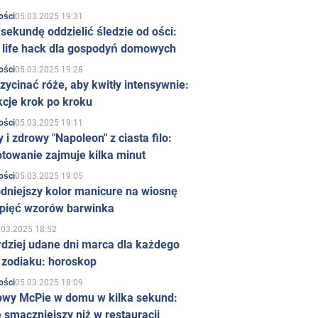
05.03.2025 19:31
ości
sekundę oddzielić śledzie od ości:
y life hack dla gospodyń domowych
05.03.2025 19:28
ości
zycinać róże, aby kwitły intensywnie:
kcje krok po kroku
05.03.2025 19:11
ości
 i zdrowy "Napoleon" z ciasta filo:
towanie zajmuje kilka minut
05.03.2025 19:05
ości
dniejszy kolor manicure na wiosnę
 pięć wzorów barwinka
.03.2025 18:52
rdziej udane dni marca dla każdego
 zodiaku: horoskop
05.03.2025 18:09
ości
owy McPie w domu w kilka sekund:
 smaczniejszy niż w restauracji