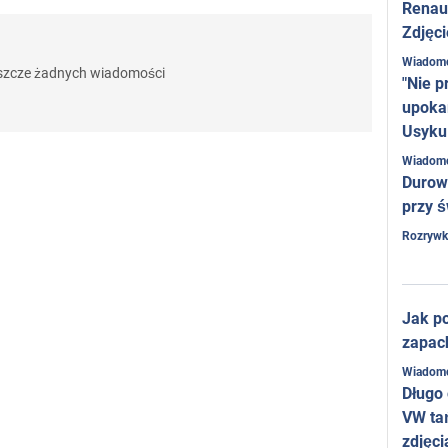
Renaul
Zdjęci
Wiadom
eszcze żadnych wiadomości
"Nie p
upoka
Usyku
Wiadom
Durow
przy ś
Rozrywk
Jak po
zapac
Wiadom
Długo
VW ta
zdjęci