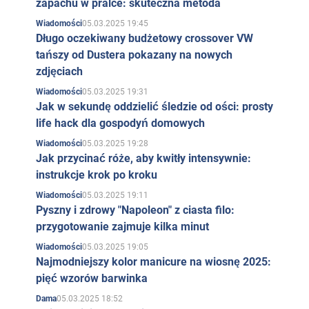
zapachu w pralce: skuteczna metoda
05.03.2025 19:45
Wiadomości
Długo oczekiwany budżetowy crossover VW
tańszy od Dustera pokazany na nowych
zdjęciach
05.03.2025 19:31
Wiadomości
Jak w sekundę oddzielić śledzie od ości: prosty
life hack dla gospodyń domowych
05.03.2025 19:28
Wiadomości
Jak przycinać róże, aby kwitły intensywnie:
instrukcje krok po kroku
05.03.2025 19:11
Wiadomości
Pyszny i zdrowy "Napoleon" z ciasta filo:
przygotowanie zajmuje kilka minut
05.03.2025 19:05
Wiadomości
Najmodniejszy kolor manicure na wiosnę 2025:
pięć wzorów barwinka
05.03.2025 18:52
Dama